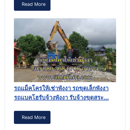
น
Read More
รถแม็คโครให้เช่าพังงา รถขุดเล็กพังงา
รถแบคโฮรับจ้างพังงา รับจ้างขุดสระ...
โฮ
ร
รั
Read More