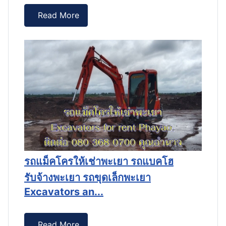
Read More
รถแม็คโครให้เช่าพะเยา รถแบคโฮ
ร
รับจ้างพะเยา รถขุดเล็กพะเยา
ร
Excavators an...
E
Read More