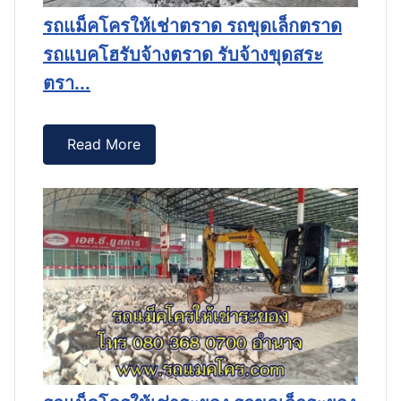
รถแม็คโครให้เช่าตราด รถขุดเล็กตราด
รถ
.
รถแบคโฮรับจ้างตราด รับจ้างขุดสระ
ป
ตรา...
Read More
าง
ร