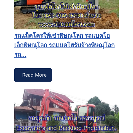
อง
ร
รถแม็คโครให้เช่าพิษณุโลก รถแบคโฮ
.
ส
เล็กพิษณุโลก รถแบคโฮรับจ้างพิษณุโลก
รถ...
Read More