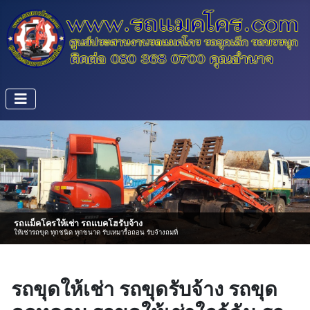
รถขุดให้เช่า รถขุดรับจ้าง รถขุด