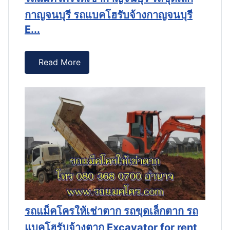
กาญจนบุรี รถแบคโฮรับจ้างกาญจนบุรี
ก
E...
E.
Read More
ถ
รถแม็คโครให้เช่าตาก รถขุดเล็กตาก รถ
ร
t
แบคโฮรับจ้างตาก Excavator for rent
แ