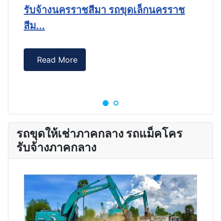
ร
รับจ้างนครราชสีมา รถขุดเล็กนครราช
ร
สีม...
E
Read More
รถขุดให้เช่าภาคกลาง รถแม็คโคร
รับจ้างภาคกลาง