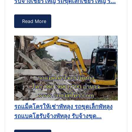
รับจ้างเชียรใหญ่ รถขุดเล็กเชียรใหญ่ ร...
ป
รั
Read More
รถแม็คโครให้เช่าพัทลุง รถขุดเล็กพัทลุง
รถแบคโฮรับจ้างพัทลุง รับจ้างขุด...
ร
็ก
แ