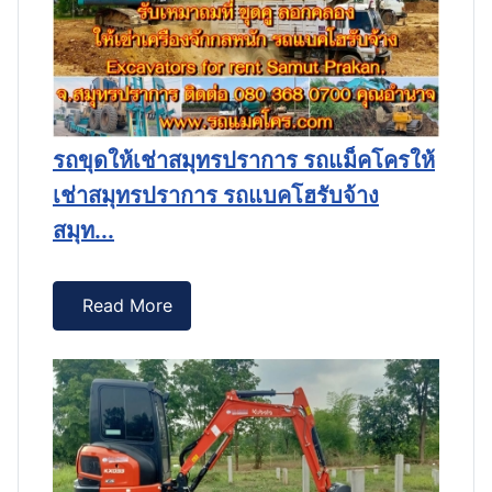
โฮ
รถขุดให้เช่าสมุทรปราการ รถแม็คโครให้
ร
ชร
เช่าสมุทรปราการ รถแบคโฮรับจ้าง
ร
E.
สมุท...
Read More