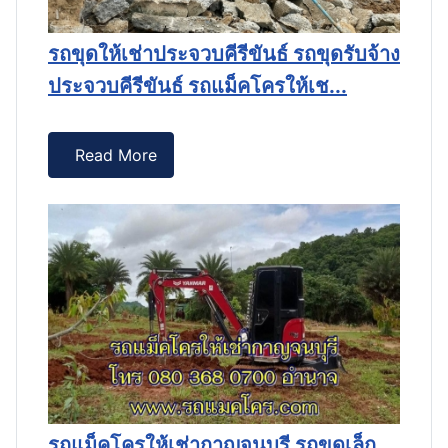
้าง
รถขุดให้เช่าประจวบคีรีขันธ์ รถขุดรับจ้าง
รถ
ประจวบคีรีขันธ์ รถแม็คโครให้เช...
ป
Read More
รถแม็คโครให้เช่ากาญจนบุรี รถขุดเล็ก
ร