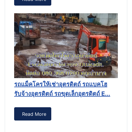
รถแม็คโครให้เช่าอุตรดิตถ์ รถแบคโฮ
ฮ
ร
รับจ้างอุตรดิตถ์ รถขุดเล็กอุตรดิตถ์ E...
..
รั
Read More