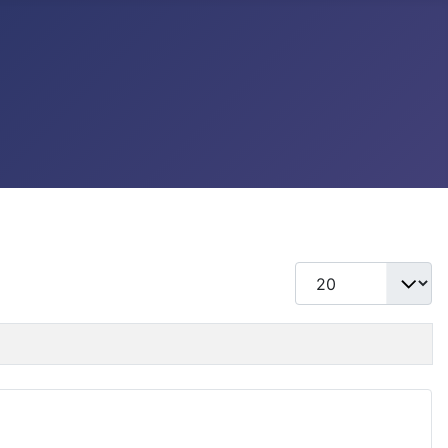
แสดง #