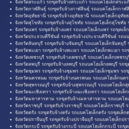
จังหวัดสระแก้ว รถขุดรับจ้างสระแก้ว รถแบคโฮเล็กสระแก้
จังหวัดกาฬสินธุ์ รถขุดรับจ้างกาฬสินธุ์ รถแบคโฮเล็กกาฬสิน
จังหวัดอุทัยธานี รถขุดรับจ้างอุทัยธานี รถแบคโฮเล็กอุทัยธ
จังหวัดสุโขทัย รถขุดรับจ้างสุโขทัย รถแบคโฮเล็กสุโขทัย ร
จังหวัดแพร่ รถขุดรับจ้างแพร่ รถแบคโฮเล็กแพร่ รถขุดเล็ก
จังหวัดประจวบคีรีขันธ์ รถขุดรับจ้างประจวบคีรีขันธ์ รถแ
จังหวัดจันทบุรี รถขุดรับจ้างจันทบุรี รถแบคโฮเล็กจันทบุรี ร
จังหวัดพะเยา รถขุดรับจ้างพะเยา รถแบคโฮเล็กพะเยา รถข
จังหวัดเพชรบุรี รถขุดรับจ้างเพชรบุรี รถแบคโฮเล็กเพชรบุรี
จังหวัดลพบุรี รถขุดรับจ้างลพบุรี รถแบคโฮเล็กลพบุรี รถขุด
จังหวัดชุมพร รถขุดรับจ้างชุมพร รถแบคโฮเล็กชุมพร รถขุ
จังหวัดนครพนม รถขุดรับจ้างนครพนม รถแบคโฮเล็กนคร
จังหวัดสุพรรณบุรี รถขุดรับจ้างสุพรรณบุรี รถแบคโฮเล็กสุ
จังหวัดฉะเชิงเทรา รถขุดรับจ้างฉะเชิงเทรา รถแบคโฮเล็ก
จังหวัดมหาสารคาม รถขุดรับจ้างมหาสารคาม รถแบคโฮ
จังหวัดราชบุรี รถขุดรับจ้างราชบุรี รถแบคโฮเล็กราชบุรี ร
จังหวัดตรัง รถขุดรับจ้างตรัง รถแบคโฮเล็กตรัง รถขุดเล็กต
จังหวัดปราจีนบุรี รถขุดรับจ้างปราจีนบุรี รถแบคโฮเล็กปราจ
จังหวัดกระบี่ รถขุดรับจ้างกระบี่ รถแบคโฮเล็กกระบี่ รถขุดเ