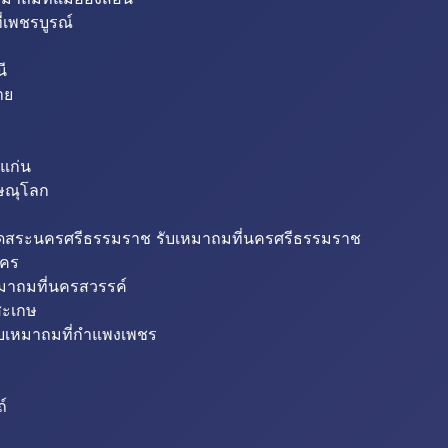
่เพชรบูรณ์
ี
าย
แก่น
ิษณุโลก
ขุดสระนครศรีธรรมราช รับเหมาถมที่นครศรีธรรมราช
นคร
หมาถมที่นครสวรรค์
สะเกษ
ับเหมาถมที่กำแพงเพชร
ถ์