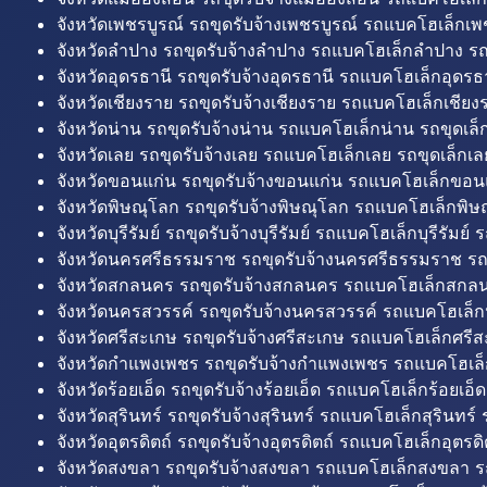
จังหวัดเพชรบูรณ์ รถขุดรับจ้างเพชรบูรณ์ รถแบคโฮเล็กเพช
จังหวัดลำปาง รถขุดรับจ้างลำปาง รถแบคโฮเล็กลำปาง รถ
จังหวัดอุดรธานี รถขุดรับจ้างอุดรธานี รถแบคโฮเล็กอุดรธา
จังหวัดเชียงราย รถขุดรับจ้างเชียงราย รถแบคโฮเล็กเชียงร
จังหวัดน่าน รถขุดรับจ้างน่าน รถแบคโฮเล็กน่าน รถขุดเล็
จังหวัดเลย รถขุดรับจ้างเลย รถแบคโฮเล็กเลย รถขุดเล็กเล
จังหวัดขอนแก่น รถขุดรับจ้างขอนแก่น รถแบคโฮเล็กขอนแ
จังหวัดพิษณุโลก รถขุดรับจ้างพิษณุโลก รถแบคโฮเล็กพิษ
จังหวัดบุรีรัมย์ รถขุดรับจ้างบุรีรัมย์ รถแบคโฮเล็กบุรีรัมย์ รถ
จังหวัดนครศรีธรรมราช รถขุดรับจ้างนครศรีธรรมราช ร
จังหวัดสกลนคร รถขุดรับจ้างสกลนคร รถแบคโฮเล็กสกลน
จังหวัดนครสวรรค์ รถขุดรับจ้างนครสวรรค์ รถแบคโฮเล็ก
จังหวัดศรีสะเกษ รถขุดรับจ้างศรีสะเกษ รถแบคโฮเล็กศรีส
จังหวัดกำแพงเพชร รถขุดรับจ้างกำแพงเพชร รถแบคโฮเล
จังหวัดร้อยเอ็ด รถขุดรับจ้างร้อยเอ็ด รถแบคโฮเล็กร้อยเอ็ด
จังหวัดสุรินทร์ รถขุดรับจ้างสุรินทร์ รถแบคโฮเล็กสุรินทร์ ร
จังหวัดอุตรดิตถ์ รถขุดรับจ้างอุตรดิตถ์ รถแบคโฮเล็กอุตรดิต
จังหวัดสงขลา รถขุดรับจ้างสงขลา รถแบคโฮเล็กสงขลา ร