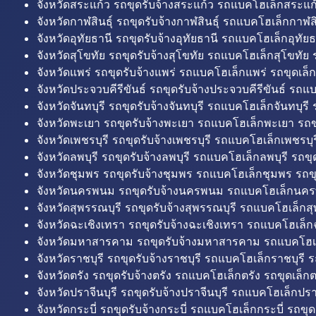
จังหวัดสระแก้ว รถขุดรับจ้างสระแก้ว รถแบคโฮเล็กสระแก้
จังหวัดกาฬสินธุ์ รถขุดรับจ้างกาฬสินธุ์ รถแบคโฮเล็กกาฬสิน
จังหวัดอุทัยธานี รถขุดรับจ้างอุทัยธานี รถแบคโฮเล็กอุทัยธ
จังหวัดสุโขทัย รถขุดรับจ้างสุโขทัย รถแบคโฮเล็กสุโขทัย ร
จังหวัดแพร่ รถขุดรับจ้างแพร่ รถแบคโฮเล็กแพร่ รถขุดเล็ก
จังหวัดประจวบคีรีขันธ์ รถขุดรับจ้างประจวบคีรีขันธ์ รถแ
จังหวัดจันทบุรี รถขุดรับจ้างจันทบุรี รถแบคโฮเล็กจันทบุรี ร
จังหวัดพะเยา รถขุดรับจ้างพะเยา รถแบคโฮเล็กพะเยา รถข
จังหวัดเพชรบุรี รถขุดรับจ้างเพชรบุรี รถแบคโฮเล็กเพชรบุรี
จังหวัดลพบุรี รถขุดรับจ้างลพบุรี รถแบคโฮเล็กลพบุรี รถขุด
จังหวัดชุมพร รถขุดรับจ้างชุมพร รถแบคโฮเล็กชุมพร รถขุ
จังหวัดนครพนม รถขุดรับจ้างนครพนม รถแบคโฮเล็กนคร
จังหวัดสุพรรณบุรี รถขุดรับจ้างสุพรรณบุรี รถแบคโฮเล็กสุ
จังหวัดฉะเชิงเทรา รถขุดรับจ้างฉะเชิงเทรา รถแบคโฮเล็ก
จังหวัดมหาสารคาม รถขุดรับจ้างมหาสารคาม รถแบคโฮ
จังหวัดราชบุรี รถขุดรับจ้างราชบุรี รถแบคโฮเล็กราชบุรี ร
จังหวัดตรัง รถขุดรับจ้างตรัง รถแบคโฮเล็กตรัง รถขุดเล็กต
จังหวัดปราจีนบุรี รถขุดรับจ้างปราจีนบุรี รถแบคโฮเล็กปราจ
จังหวัดกระบี่ รถขุดรับจ้างกระบี่ รถแบคโฮเล็กกระบี่ รถขุดเ