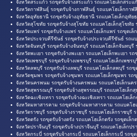
จังหวัดสระแก้ว รถขุดรับจ้างสระแก้ว รถแบคโฮเล็กสระแก้
จังหวัดกาฬสินธุ์ รถขุดรับจ้างกาฬสินธุ์ รถแบคโฮเล็กกาฬสิน
จังหวัดอุทัยธานี รถขุดรับจ้างอุทัยธานี รถแบคโฮเล็กอุทัยธ
จังหวัดสุโขทัย รถขุดรับจ้างสุโขทัย รถแบคโฮเล็กสุโขทัย ร
จังหวัดแพร่ รถขุดรับจ้างแพร่ รถแบคโฮเล็กแพร่ รถขุดเล็ก
จังหวัดประจวบคีรีขันธ์ รถขุดรับจ้างประจวบคีรีขันธ์ รถแ
จังหวัดจันทบุรี รถขุดรับจ้างจันทบุรี รถแบคโฮเล็กจันทบุรี ร
จังหวัดพะเยา รถขุดรับจ้างพะเยา รถแบคโฮเล็กพะเยา รถข
จังหวัดเพชรบุรี รถขุดรับจ้างเพชรบุรี รถแบคโฮเล็กเพชรบุรี
จังหวัดลพบุรี รถขุดรับจ้างลพบุรี รถแบคโฮเล็กลพบุรี รถขุด
จังหวัดชุมพร รถขุดรับจ้างชุมพร รถแบคโฮเล็กชุมพร รถขุ
จังหวัดนครพนม รถขุดรับจ้างนครพนม รถแบคโฮเล็กนคร
จังหวัดสุพรรณบุรี รถขุดรับจ้างสุพรรณบุรี รถแบคโฮเล็กสุ
จังหวัดฉะเชิงเทรา รถขุดรับจ้างฉะเชิงเทรา รถแบคโฮเล็ก
จังหวัดมหาสารคาม รถขุดรับจ้างมหาสารคาม รถแบคโฮ
จังหวัดราชบุรี รถขุดรับจ้างราชบุรี รถแบคโฮเล็กราชบุรี ร
จังหวัดตรัง รถขุดรับจ้างตรัง รถแบคโฮเล็กตรัง รถขุดเล็กต
จังหวัดปราจีนบุรี รถขุดรับจ้างปราจีนบุรี รถแบคโฮเล็กปราจ
จังหวัดกระบี่ รถขุดรับจ้างกระบี่ รถแบคโฮเล็กกระบี่ รถขุดเ