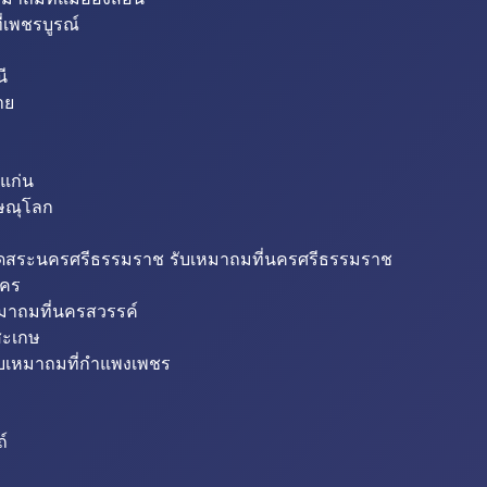
่เพชรบูรณ์
ี
าย
แก่น
ิษณุโลก
ขุดสระนครศรีธรรมราช รับเหมาถมที่นครศรีธรรมราช
นคร
หมาถมที่นครสวรรค์
สะเกษ
ับเหมาถมที่กำแพงเพชร
ถ์