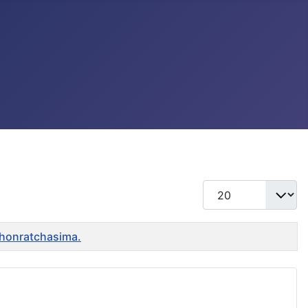
แสดง #
khonratchasima.