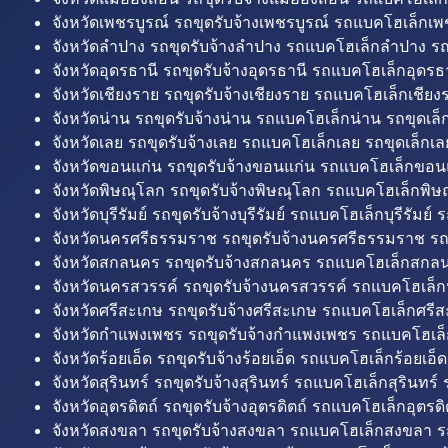
จังหวัดเพชรบูรณ์ รถขุดรับจ้างเพชรบูรณ์ รถแบคโฮเล็กเพช
จังหวัดลำปาง รถขุดรับจ้างลำปาง รถแบคโฮเล็กลำปาง รถ
จังหวัดอุดรธานี รถขุดรับจ้างอุดรธานี รถแบคโฮเล็กอุดรธา
จังหวัดเชียงราย รถขุดรับจ้างเชียงราย รถแบคโฮเล็กเชียงร
จังหวัดน่าน รถขุดรับจ้างน่าน รถแบคโฮเล็กน่าน รถขุดเล็
จังหวัดเลย รถขุดรับจ้างเลย รถแบคโฮเล็กเลย รถขุดเล็กเล
จังหวัดขอนแก่น รถขุดรับจ้างขอนแก่น รถแบคโฮเล็กขอนแ
จังหวัดพิษณุโลก รถขุดรับจ้างพิษณุโลก รถแบคโฮเล็กพิษ
จังหวัดบุรีรัมย์ รถขุดรับจ้างบุรีรัมย์ รถแบคโฮเล็กบุรีรัมย์ รถ
จังหวัดนครศรีธรรมราช รถขุดรับจ้างนครศรีธรรมราช ร
จังหวัดสกลนคร รถขุดรับจ้างสกลนคร รถแบคโฮเล็กสกลน
จังหวัดนครสวรรค์ รถขุดรับจ้างนครสวรรค์ รถแบคโฮเล็ก
จังหวัดศรีสะเกษ รถขุดรับจ้างศรีสะเกษ รถแบคโฮเล็กศรีส
จังหวัดกำแพงเพชร รถขุดรับจ้างกำแพงเพชร รถแบคโฮเล
จังหวัดร้อยเอ็ด รถขุดรับจ้างร้อยเอ็ด รถแบคโฮเล็กร้อยเอ็ด
จังหวัดสุรินทร์ รถขุดรับจ้างสุรินทร์ รถแบคโฮเล็กสุรินทร์ ร
จังหวัดอุตรดิตถ์ รถขุดรับจ้างอุตรดิตถ์ รถแบคโฮเล็กอุตรดิต
จังหวัดสงขลา รถขุดรับจ้างสงขลา รถแบคโฮเล็กสงขลา ร