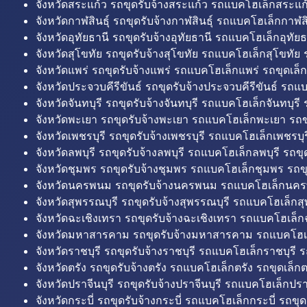
จังหวัดสระแก้ว รถขุดรับจ้างสระแก้ว รถแบคโฮเล็กสระแก้
จังหวัดกาฬสินธุ์ รถขุดรับจ้างกาฬสินธุ์ รถแบคโฮเล็กกาฬสิน
จังหวัดอุทัยธานี รถขุดรับจ้างอุทัยธานี รถแบคโฮเล็กอุทัยธ
จังหวัดสุโขทัย รถขุดรับจ้างสุโขทัย รถแบคโฮเล็กสุโขทัย ร
จังหวัดแพร่ รถขุดรับจ้างแพร่ รถแบคโฮเล็กแพร่ รถขุดเล็ก
จังหวัดประจวบคีรีขันธ์ รถขุดรับจ้างประจวบคีรีขันธ์ รถแ
จังหวัดจันทบุรี รถขุดรับจ้างจันทบุรี รถแบคโฮเล็กจันทบุรี ร
จังหวัดพะเยา รถขุดรับจ้างพะเยา รถแบคโฮเล็กพะเยา รถข
จังหวัดเพชรบุรี รถขุดรับจ้างเพชรบุรี รถแบคโฮเล็กเพชรบุรี
จังหวัดลพบุรี รถขุดรับจ้างลพบุรี รถแบคโฮเล็กลพบุรี รถขุด
จังหวัดชุมพร รถขุดรับจ้างชุมพร รถแบคโฮเล็กชุมพร รถขุ
จังหวัดนครพนม รถขุดรับจ้างนครพนม รถแบคโฮเล็กนคร
จังหวัดสุพรรณบุรี รถขุดรับจ้างสุพรรณบุรี รถแบคโฮเล็กสุ
จังหวัดฉะเชิงเทรา รถขุดรับจ้างฉะเชิงเทรา รถแบคโฮเล็ก
จังหวัดมหาสารคาม รถขุดรับจ้างมหาสารคาม รถแบคโฮ
จังหวัดราชบุรี รถขุดรับจ้างราชบุรี รถแบคโฮเล็กราชบุรี ร
จังหวัดตรัง รถขุดรับจ้างตรัง รถแบคโฮเล็กตรัง รถขุดเล็กต
จังหวัดปราจีนบุรี รถขุดรับจ้างปราจีนบุรี รถแบคโฮเล็กปราจ
จังหวัดกระบี่ รถขุดรับจ้างกระบี่ รถแบคโฮเล็กกระบี่ รถขุดเ