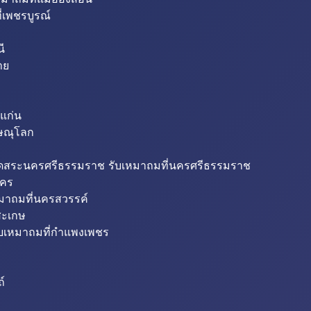
่เพชรบูรณ์
ี
าย
แก่น
ิษณุโลก
ขุดสระนครศรีธรรมราช รับเหมาถมที่นครศรีธรรมราช
นคร
หมาถมที่นครสวรรค์
สะเกษ
ับเหมาถมที่กำแพงเพชร
ถ์