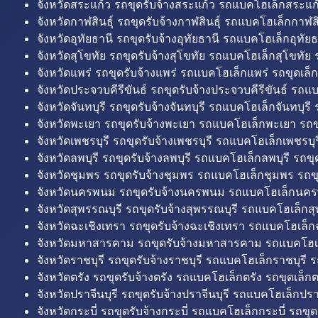
จังหวัดสระแก้ว รถขุดรับจ้างสระแก้ว รถแบคโฮเล็กสระแก้
จังหวัดกาฬสินธุ์ รถขุดรับจ้างกาฬสินธุ์ รถแบคโฮเล็กกาฬสิน
จังหวัดอุทัยธานี รถขุดรับจ้างอุทัยธานี รถแบคโฮเล็กอุทัยธ
จังหวัดสุโขทัย รถขุดรับจ้างสุโขทัย รถแบคโฮเล็กสุโขทัย ร
จังหวัดแพร่ รถขุดรับจ้างแพร่ รถแบคโฮเล็กแพร่ รถขุดเล็ก
จังหวัดประจวบคีรีขันธ์ รถขุดรับจ้างประจวบคีรีขันธ์ รถแ
จังหวัดจันทบุรี รถขุดรับจ้างจันทบุรี รถแบคโฮเล็กจันทบุรี ร
จังหวัดพะเยา รถขุดรับจ้างพะเยา รถแบคโฮเล็กพะเยา รถข
จังหวัดเพชรบุรี รถขุดรับจ้างเพชรบุรี รถแบคโฮเล็กเพชรบุรี
จังหวัดลพบุรี รถขุดรับจ้างลพบุรี รถแบคโฮเล็กลพบุรี รถขุด
จังหวัดชุมพร รถขุดรับจ้างชุมพร รถแบคโฮเล็กชุมพร รถขุ
จังหวัดนครพนม รถขุดรับจ้างนครพนม รถแบคโฮเล็กนคร
จังหวัดสุพรรณบุรี รถขุดรับจ้างสุพรรณบุรี รถแบคโฮเล็กสุ
จังหวัดฉะเชิงเทรา รถขุดรับจ้างฉะเชิงเทรา รถแบคโฮเล็ก
จังหวัดมหาสารคาม รถขุดรับจ้างมหาสารคาม รถแบคโฮ
จังหวัดราชบุรี รถขุดรับจ้างราชบุรี รถแบคโฮเล็กราชบุรี ร
จังหวัดตรัง รถขุดรับจ้างตรัง รถแบคโฮเล็กตรัง รถขุดเล็กต
จังหวัดปราจีนบุรี รถขุดรับจ้างปราจีนบุรี รถแบคโฮเล็กปราจ
จังหวัดกระบี่ รถขุดรับจ้างกระบี่ รถแบคโฮเล็กกระบี่ รถขุดเ