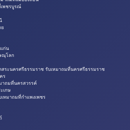
่เพชรบูรณ์
ี
าย
แก่น
ิษณุโลก
ขุดสระนครศรีธรรมราช รับเหมาถมที่นครศรีธรรมราช
นคร
หมาถมที่นครสวรรค์
สะเกษ
ับเหมาถมที่กำแพงเพชร
ถ์