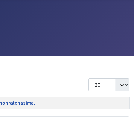
แสดง #
khonratchasima.