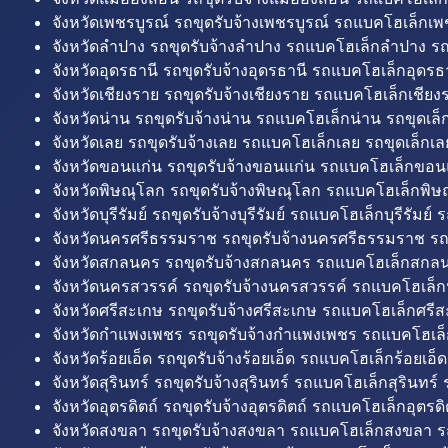
จังหวัดเพชรบูรณ์ รถขุดรับจ้างเพชรบูรณ์ รถแบคโฮเล็กเพช
จังหวัดลำปาง รถขุดรับจ้างลำปาง รถแบคโฮเล็กลำปาง รถ
จังหวัดอุดรธานี รถขุดรับจ้างอุดรธานี รถแบคโฮเล็กอุดรธา
จังหวัดเชียงราย รถขุดรับจ้างเชียงราย รถแบคโฮเล็กเชียงร
จังหวัดน่าน รถขุดรับจ้างน่าน รถแบคโฮเล็กน่าน รถขุดเล็
จังหวัดเลย รถขุดรับจ้างเลย รถแบคโฮเล็กเลย รถขุดเล็กเล
จังหวัดขอนแก่น รถขุดรับจ้างขอนแก่น รถแบคโฮเล็กขอนแ
จังหวัดพิษณุโลก รถขุดรับจ้างพิษณุโลก รถแบคโฮเล็กพิษ
จังหวัดบุรีรัมย์ รถขุดรับจ้างบุรีรัมย์ รถแบคโฮเล็กบุรีรัมย์ รถ
จังหวัดนครศรีธรรมราช รถขุดรับจ้างนครศรีธรรมราช ร
จังหวัดสกลนคร รถขุดรับจ้างสกลนคร รถแบคโฮเล็กสกลน
จังหวัดนครสวรรค์ รถขุดรับจ้างนครสวรรค์ รถแบคโฮเล็ก
จังหวัดศรีสะเกษ รถขุดรับจ้างศรีสะเกษ รถแบคโฮเล็กศรีส
จังหวัดกำแพงเพชร รถขุดรับจ้างกำแพงเพชร รถแบคโฮเล
จังหวัดร้อยเอ็ด รถขุดรับจ้างร้อยเอ็ด รถแบคโฮเล็กร้อยเอ็ด
จังหวัดสุรินทร์ รถขุดรับจ้างสุรินทร์ รถแบคโฮเล็กสุรินทร์ ร
จังหวัดอุตรดิตถ์ รถขุดรับจ้างอุตรดิตถ์ รถแบคโฮเล็กอุตรดิต
จังหวัดสงขลา รถขุดรับจ้างสงขลา รถแบคโฮเล็กสงขลา ร