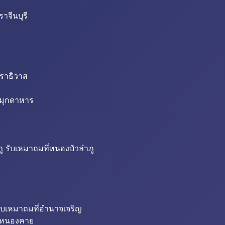
าจีนบุรี
นราธิวาส
่มุกดาหาร
ู รับเหมาถมที่หนองบัวลำภู
ับเหมาถมที่อำนาจเจริญ
ี่หนองคาย