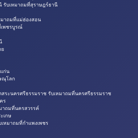
ี รับเหมาถมที่สุราษฎร์ธานี
หมาถมที่แม่ฮ่องสอน
่เพชรบูรณ์
ี
าย
แก่น
ิษณุโลก
ขุดสระนครศรีธรรมราช รับเหมาถมที่นครศรีธรรมราช
นคร
หมาถมที่นครสวรรค์
สะเกษ
ับเหมาถมที่กำแพงเพชร