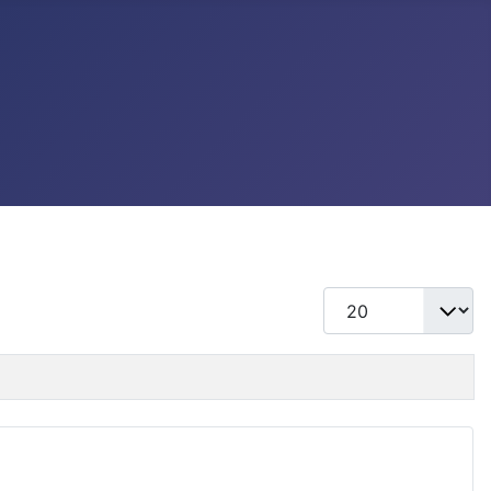
แสดง #