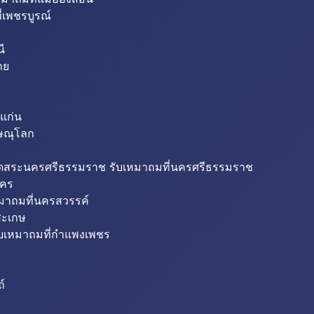
่เพชรบูรณ์
ี
าย
แก่น
ิษณุโลก
ขุดสระนครศรีธรรมราช รับเหมาถมที่นครศรีธรรมราช
นคร
หมาถมที่นครสวรรค์
สะเกษ
ับเหมาถมที่กำแพงเพชร
ถ์