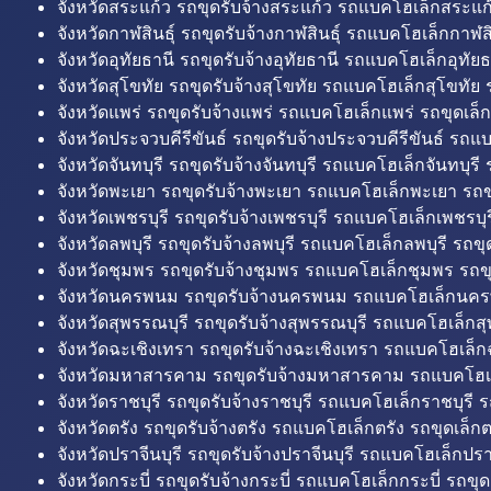
จังหวัดสระแก้ว รถขุดรับจ้างสระแก้ว รถแบคโฮเล็กสระแก้
จังหวัดกาฬสินธุ์ รถขุดรับจ้างกาฬสินธุ์ รถแบคโฮเล็กกาฬสิน
จังหวัดอุทัยธานี รถขุดรับจ้างอุทัยธานี รถแบคโฮเล็กอุทัยธ
จังหวัดสุโขทัย รถขุดรับจ้างสุโขทัย รถแบคโฮเล็กสุโขทัย ร
จังหวัดแพร่ รถขุดรับจ้างแพร่ รถแบคโฮเล็กแพร่ รถขุดเล็ก
จังหวัดประจวบคีรีขันธ์ รถขุดรับจ้างประจวบคีรีขันธ์ รถแ
จังหวัดจันทบุรี รถขุดรับจ้างจันทบุรี รถแบคโฮเล็กจันทบุรี ร
จังหวัดพะเยา รถขุดรับจ้างพะเยา รถแบคโฮเล็กพะเยา รถข
จังหวัดเพชรบุรี รถขุดรับจ้างเพชรบุรี รถแบคโฮเล็กเพชรบุรี
จังหวัดลพบุรี รถขุดรับจ้างลพบุรี รถแบคโฮเล็กลพบุรี รถขุด
จังหวัดชุมพร รถขุดรับจ้างชุมพร รถแบคโฮเล็กชุมพร รถขุ
จังหวัดนครพนม รถขุดรับจ้างนครพนม รถแบคโฮเล็กนคร
จังหวัดสุพรรณบุรี รถขุดรับจ้างสุพรรณบุรี รถแบคโฮเล็กสุ
จังหวัดฉะเชิงเทรา รถขุดรับจ้างฉะเชิงเทรา รถแบคโฮเล็ก
จังหวัดมหาสารคาม รถขุดรับจ้างมหาสารคาม รถแบคโฮ
จังหวัดราชบุรี รถขุดรับจ้างราชบุรี รถแบคโฮเล็กราชบุรี ร
จังหวัดตรัง รถขุดรับจ้างตรัง รถแบคโฮเล็กตรัง รถขุดเล็กต
จังหวัดปราจีนบุรี รถขุดรับจ้างปราจีนบุรี รถแบคโฮเล็กปราจ
จังหวัดกระบี่ รถขุดรับจ้างกระบี่ รถแบคโฮเล็กกระบี่ รถขุดเ