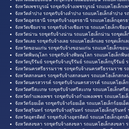
จังหวัดเพชรบูรณ์ รถขุดรับจ้างเพชรบูรณ์ รถแบคโฮเล็กเพช
จังหวัดลำปาง รถขุดรับจ้างลำปาง รถแบคโฮเล็กลำปาง รถ
จังหวัดอุดรธานี รถขุดรับจ้างอุดรธานี รถแบคโฮเล็กอุดรธา
จังหวัดเชียงราย รถขุดรับจ้างเชียงราย รถแบคโฮเล็กเชียงร
จังหวัดน่าน รถขุดรับจ้างน่าน รถแบคโฮเล็กน่าน รถขุดเล็
จังหวัดเลย รถขุดรับจ้างเลย รถแบคโฮเล็กเลย รถขุดเล็กเล
จังหวัดขอนแก่น รถขุดรับจ้างขอนแก่น รถแบคโฮเล็กขอนแ
จังหวัดพิษณุโลก รถขุดรับจ้างพิษณุโลก รถแบคโฮเล็กพิษ
จังหวัดบุรีรัมย์ รถขุดรับจ้างบุรีรัมย์ รถแบคโฮเล็กบุรีรัมย์ รถ
จังหวัดนครศรีธรรมราช รถขุดรับจ้างนครศรีธรรมราช ร
จังหวัดสกลนคร รถขุดรับจ้างสกลนคร รถแบคโฮเล็กสกลน
จังหวัดนครสวรรค์ รถขุดรับจ้างนครสวรรค์ รถแบคโฮเล็ก
จังหวัดศรีสะเกษ รถขุดรับจ้างศรีสะเกษ รถแบคโฮเล็กศรีส
จังหวัดกำแพงเพชร รถขุดรับจ้างกำแพงเพชร รถแบคโฮเล
จังหวัดร้อยเอ็ด รถขุดรับจ้างร้อยเอ็ด รถแบคโฮเล็กร้อยเอ็ด
จังหวัดสุรินทร์ รถขุดรับจ้างสุรินทร์ รถแบคโฮเล็กสุรินทร์ ร
จังหวัดอุตรดิตถ์ รถขุดรับจ้างอุตรดิตถ์ รถแบคโฮเล็กอุตรดิต
จังหวัดสงขลา รถขุดรับจ้างสงขลา รถแบคโฮเล็กสงขลา ร