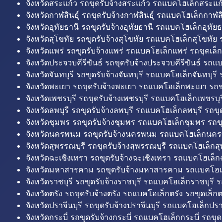
จังหวัดสระแก้ว รถขุดรับจ้างสระแก้ว รถแบคโฮเล็กสระแก้
จังหวัดกาฬสินธุ์ รถขุดรับจ้างกาฬสินธุ์ รถแบคโฮเล็กกาฬสิน
จังหวัดอุทัยธานี รถขุดรับจ้างอุทัยธานี รถแบคโฮเล็กอุทัยธ
จังหวัดสุโขทัย รถขุดรับจ้างสุโขทัย รถแบคโฮเล็กสุโขทัย ร
จังหวัดแพร่ รถขุดรับจ้างแพร่ รถแบคโฮเล็กแพร่ รถขุดเล็ก
จังหวัดประจวบคีรีขันธ์ รถขุดรับจ้างประจวบคีรีขันธ์ รถแ
จังหวัดจันทบุรี รถขุดรับจ้างจันทบุรี รถแบคโฮเล็กจันทบุรี ร
จังหวัดพะเยา รถขุดรับจ้างพะเยา รถแบคโฮเล็กพะเยา รถข
จังหวัดเพชรบุรี รถขุดรับจ้างเพชรบุรี รถแบคโฮเล็กเพชรบุรี
จังหวัดลพบุรี รถขุดรับจ้างลพบุรี รถแบคโฮเล็กลพบุรี รถขุด
จังหวัดชุมพร รถขุดรับจ้างชุมพร รถแบคโฮเล็กชุมพร รถขุ
จังหวัดนครพนม รถขุดรับจ้างนครพนม รถแบคโฮเล็กนคร
จังหวัดสุพรรณบุรี รถขุดรับจ้างสุพรรณบุรี รถแบคโฮเล็กสุ
จังหวัดฉะเชิงเทรา รถขุดรับจ้างฉะเชิงเทรา รถแบคโฮเล็ก
จังหวัดมหาสารคาม รถขุดรับจ้างมหาสารคาม รถแบคโฮ
จังหวัดราชบุรี รถขุดรับจ้างราชบุรี รถแบคโฮเล็กราชบุรี ร
จังหวัดตรัง รถขุดรับจ้างตรัง รถแบคโฮเล็กตรัง รถขุดเล็กต
จังหวัดปราจีนบุรี รถขุดรับจ้างปราจีนบุรี รถแบคโฮเล็กปราจ
จังหวัดกระบี่ รถขุดรับจ้างกระบี่ รถแบคโฮเล็กกระบี่ รถขุดเ