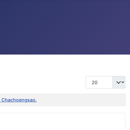
แสดง #
ent Chachoengsao.