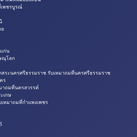
่เพชรบูรณ์
ี
าย
แก่น
ิษณุโลก
ขุดสระนครศรีธรรมราช รับเหมาถมที่นครศรีธรรมราช
นคร
หมาถมที่นครสวรรค์
สะเกษ
ับเหมาถมที่กำแพงเพชร
ถ์