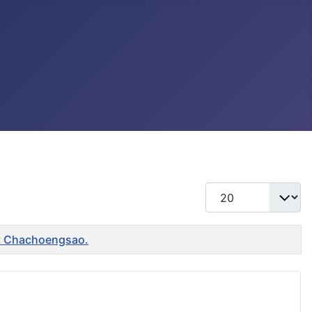
แสดง #
ent Chachoengsao.