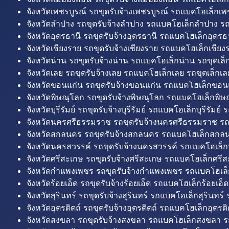
จังหวัดเพชรบูรณ์ รถขุดรับจ้างเพชรบูรณ์ รถแบคโฮเล็กเพช
จังหวัดลำปาง รถขุดรับจ้างลำปาง รถแบคโฮเล็กลำปาง รถ
จังหวัดอุดรธานี รถขุดรับจ้างอุดรธานี รถแบคโฮเล็กอุดรธา
จังหวัดเชียงราย รถขุดรับจ้างเชียงราย รถแบคโฮเล็กเชียงร
จังหวัดน่าน รถขุดรับจ้างน่าน รถแบคโฮเล็กน่าน รถขุดเล็
จังหวัดเลย รถขุดรับจ้างเลย รถแบคโฮเล็กเลย รถขุดเล็กเล
จังหวัดขอนแก่น รถขุดรับจ้างขอนแก่น รถแบคโฮเล็กขอนแ
จังหวัดพิษณุโลก รถขุดรับจ้างพิษณุโลก รถแบคโฮเล็กพิษ
จังหวัดบุรีรัมย์ รถขุดรับจ้างบุรีรัมย์ รถแบคโฮเล็กบุรีรัมย์ รถ
จังหวัดนครศรีธรรมราช รถขุดรับจ้างนครศรีธรรมราช ร
จังหวัดสกลนคร รถขุดรับจ้างสกลนคร รถแบคโฮเล็กสกลน
จังหวัดนครสวรรค์ รถขุดรับจ้างนครสวรรค์ รถแบคโฮเล็ก
จังหวัดศรีสะเกษ รถขุดรับจ้างศรีสะเกษ รถแบคโฮเล็กศรีส
จังหวัดกำแพงเพชร รถขุดรับจ้างกำแพงเพชร รถแบคโฮเล
จังหวัดร้อยเอ็ด รถขุดรับจ้างร้อยเอ็ด รถแบคโฮเล็กร้อยเอ็ด
จังหวัดสุรินทร์ รถขุดรับจ้างสุรินทร์ รถแบคโฮเล็กสุรินทร์ ร
จังหวัดอุตรดิตถ์ รถขุดรับจ้างอุตรดิตถ์ รถแบคโฮเล็กอุตรดิต
จังหวัดสงขลา รถขุดรับจ้างสงขลา รถแบคโฮเล็กสงขลา ร