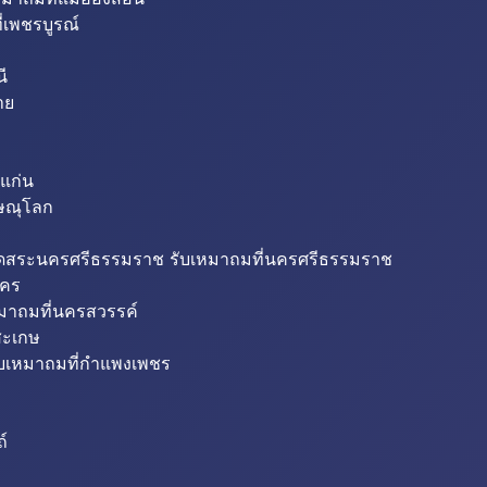
่เพชรบูรณ์
ี
าย
แก่น
ิษณุโลก
ขุดสระนครศรีธรรมราช รับเหมาถมที่นครศรีธรรมราช
นคร
หมาถมที่นครสวรรค์
สะเกษ
ับเหมาถมที่กำแพงเพชร
ถ์