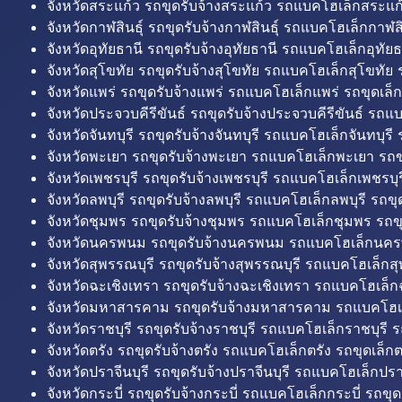
จังหวัดสระแก้ว รถขุดรับจ้างสระแก้ว รถแบคโฮเล็กสระแก้
จังหวัดกาฬสินธุ์ รถขุดรับจ้างกาฬสินธุ์ รถแบคโฮเล็กกาฬสิน
จังหวัดอุทัยธานี รถขุดรับจ้างอุทัยธานี รถแบคโฮเล็กอุทัยธ
จังหวัดสุโขทัย รถขุดรับจ้างสุโขทัย รถแบคโฮเล็กสุโขทัย ร
จังหวัดแพร่ รถขุดรับจ้างแพร่ รถแบคโฮเล็กแพร่ รถขุดเล็ก
จังหวัดประจวบคีรีขันธ์ รถขุดรับจ้างประจวบคีรีขันธ์ รถแ
จังหวัดจันทบุรี รถขุดรับจ้างจันทบุรี รถแบคโฮเล็กจันทบุรี ร
จังหวัดพะเยา รถขุดรับจ้างพะเยา รถแบคโฮเล็กพะเยา รถข
จังหวัดเพชรบุรี รถขุดรับจ้างเพชรบุรี รถแบคโฮเล็กเพชรบุรี
จังหวัดลพบุรี รถขุดรับจ้างลพบุรี รถแบคโฮเล็กลพบุรี รถขุด
จังหวัดชุมพร รถขุดรับจ้างชุมพร รถแบคโฮเล็กชุมพร รถขุ
จังหวัดนครพนม รถขุดรับจ้างนครพนม รถแบคโฮเล็กนคร
จังหวัดสุพรรณบุรี รถขุดรับจ้างสุพรรณบุรี รถแบคโฮเล็กสุ
จังหวัดฉะเชิงเทรา รถขุดรับจ้างฉะเชิงเทรา รถแบคโฮเล็ก
จังหวัดมหาสารคาม รถขุดรับจ้างมหาสารคาม รถแบคโฮ
จังหวัดราชบุรี รถขุดรับจ้างราชบุรี รถแบคโฮเล็กราชบุรี ร
จังหวัดตรัง รถขุดรับจ้างตรัง รถแบคโฮเล็กตรัง รถขุดเล็กต
จังหวัดปราจีนบุรี รถขุดรับจ้างปราจีนบุรี รถแบคโฮเล็กปราจ
จังหวัดกระบี่ รถขุดรับจ้างกระบี่ รถแบคโฮเล็กกระบี่ รถขุดเ