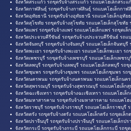
จังหวัดสระแก้ว รถขุดรับจ้างสระแก้ว รถแบคโฮเล็กสระแก้
จังหวัดกาฬสินธุ์ รถขุดรับจ้างกาฬสินธุ์ รถแบคโฮเล็กกาฬสิน
จังหวัดอุทัยธานี รถขุดรับจ้างอุทัยธานี รถแบคโฮเล็กอุทัยธ
จังหวัดสุโขทัย รถขุดรับจ้างสุโขทัย รถแบคโฮเล็กสุโขทัย ร
จังหวัดแพร่ รถขุดรับจ้างแพร่ รถแบคโฮเล็กแพร่ รถขุดเล็ก
จังหวัดประจวบคีรีขันธ์ รถขุดรับจ้างประจวบคีรีขันธ์ รถแ
จังหวัดจันทบุรี รถขุดรับจ้างจันทบุรี รถแบคโฮเล็กจันทบุรี ร
จังหวัดพะเยา รถขุดรับจ้างพะเยา รถแบคโฮเล็กพะเยา รถข
จังหวัดเพชรบุรี รถขุดรับจ้างเพชรบุรี รถแบคโฮเล็กเพชรบุรี
จังหวัดลพบุรี รถขุดรับจ้างลพบุรี รถแบคโฮเล็กลพบุรี รถขุด
จังหวัดชุมพร รถขุดรับจ้างชุมพร รถแบคโฮเล็กชุมพร รถขุ
จังหวัดนครพนม รถขุดรับจ้างนครพนม รถแบคโฮเล็กนคร
จังหวัดสุพรรณบุรี รถขุดรับจ้างสุพรรณบุรี รถแบคโฮเล็กสุ
จังหวัดฉะเชิงเทรา รถขุดรับจ้างฉะเชิงเทรา รถแบคโฮเล็ก
จังหวัดมหาสารคาม รถขุดรับจ้างมหาสารคาม รถแบคโฮ
จังหวัดราชบุรี รถขุดรับจ้างราชบุรี รถแบคโฮเล็กราชบุรี ร
จังหวัดตรัง รถขุดรับจ้างตรัง รถแบคโฮเล็กตรัง รถขุดเล็กต
จังหวัดปราจีนบุรี รถขุดรับจ้างปราจีนบุรี รถแบคโฮเล็กปราจ
จังหวัดกระบี่ รถขุดรับจ้างกระบี่ รถแบคโฮเล็กกระบี่ รถขุดเ