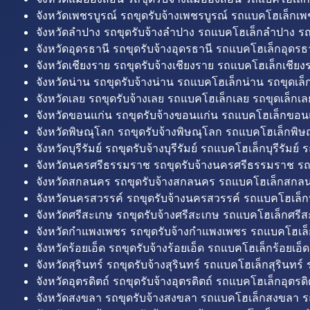
จังหวัดเพชรบูรณ์ รถขุดรับจ้างเพชรบูรณ์ รถแบคโฮเล็กเพช
จังหวัดลำปาง รถขุดรับจ้างลำปาง รถแบคโฮเล็กลำปาง รถ
จังหวัดอุดรธานี รถขุดรับจ้างอุดรธานี รถแบคโฮเล็กอุดรธา
จังหวัดเชียงราย รถขุดรับจ้างเชียงราย รถแบคโฮเล็กเชียงร
จังหวัดน่าน รถขุดรับจ้างน่าน รถแบคโฮเล็กน่าน รถขุดเล็
จังหวัดเลย รถขุดรับจ้างเลย รถแบคโฮเล็กเลย รถขุดเล็กเล
จังหวัดขอนแก่น รถขุดรับจ้างขอนแก่น รถแบคโฮเล็กขอนแ
จังหวัดพิษณุโลก รถขุดรับจ้างพิษณุโลก รถแบคโฮเล็กพิษ
จังหวัดบุรีรัมย์ รถขุดรับจ้างบุรีรัมย์ รถแบคโฮเล็กบุรีรัมย์ รถ
จังหวัดนครศรีธรรมราช รถขุดรับจ้างนครศรีธรรมราช ร
จังหวัดสกลนคร รถขุดรับจ้างสกลนคร รถแบคโฮเล็กสกลน
จังหวัดนครสวรรค์ รถขุดรับจ้างนครสวรรค์ รถแบคโฮเล็ก
จังหวัดศรีสะเกษ รถขุดรับจ้างศรีสะเกษ รถแบคโฮเล็กศรีส
จังหวัดกำแพงเพชร รถขุดรับจ้างกำแพงเพชร รถแบคโฮเล
จังหวัดร้อยเอ็ด รถขุดรับจ้างร้อยเอ็ด รถแบคโฮเล็กร้อยเอ็ด
จังหวัดสุรินทร์ รถขุดรับจ้างสุรินทร์ รถแบคโฮเล็กสุรินทร์ ร
จังหวัดอุตรดิตถ์ รถขุดรับจ้างอุตรดิตถ์ รถแบคโฮเล็กอุตรดิต
จังหวัดสงขลา รถขุดรับจ้างสงขลา รถแบคโฮเล็กสงขลา ร