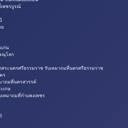
่เพชรบูรณ์
ี
าย
แก่น
ิษณุโลก
ขุดสระนครศรีธรรมราช รับเหมาถมที่นครศรีธรรมราช
นคร
หมาถมที่นครสวรรค์
สะเกษ
ับเหมาถมที่กำแพงเพชร
ถ์