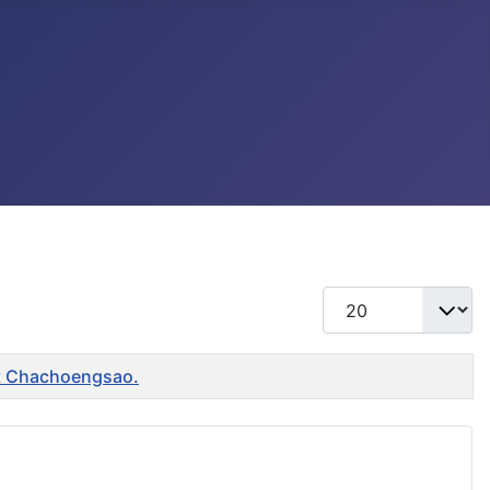
แสดง #
ent Chachoengsao.