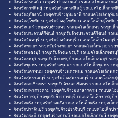
จังหวัดสระแก้ว รถขุดรับจ้างสระแก้ว รถแบคโฮเล็กสระแก้
จังหวัดกาฬสินธุ์ รถขุดรับจ้างกาฬสินธุ์ รถแบคโฮเล็กกาฬสิน
จังหวัดอุทัยธานี รถขุดรับจ้างอุทัยธานี รถแบคโฮเล็กอุทัยธ
จังหวัดสุโขทัย รถขุดรับจ้างสุโขทัย รถแบคโฮเล็กสุโขทัย ร
จังหวัดแพร่ รถขุดรับจ้างแพร่ รถแบคโฮเล็กแพร่ รถขุดเล็ก
จังหวัดประจวบคีรีขันธ์ รถขุดรับจ้างประจวบคีรีขันธ์ รถแ
จังหวัดจันทบุรี รถขุดรับจ้างจันทบุรี รถแบคโฮเล็กจันทบุรี ร
จังหวัดพะเยา รถขุดรับจ้างพะเยา รถแบคโฮเล็กพะเยา รถข
จังหวัดเพชรบุรี รถขุดรับจ้างเพชรบุรี รถแบคโฮเล็กเพชรบุรี
จังหวัดลพบุรี รถขุดรับจ้างลพบุรี รถแบคโฮเล็กลพบุรี รถขุด
จังหวัดชุมพร รถขุดรับจ้างชุมพร รถแบคโฮเล็กชุมพร รถขุ
จังหวัดนครพนม รถขุดรับจ้างนครพนม รถแบคโฮเล็กนคร
จังหวัดสุพรรณบุรี รถขุดรับจ้างสุพรรณบุรี รถแบคโฮเล็กสุ
จังหวัดฉะเชิงเทรา รถขุดรับจ้างฉะเชิงเทรา รถแบคโฮเล็ก
จังหวัดมหาสารคาม รถขุดรับจ้างมหาสารคาม รถแบคโฮ
จังหวัดราชบุรี รถขุดรับจ้างราชบุรี รถแบคโฮเล็กราชบุรี ร
จังหวัดตรัง รถขุดรับจ้างตรัง รถแบคโฮเล็กตรัง รถขุดเล็กต
จังหวัดปราจีนบุรี รถขุดรับจ้างปราจีนบุรี รถแบคโฮเล็กปราจ
จังหวัดกระบี่ รถขุดรับจ้างกระบี่ รถแบคโฮเล็กกระบี่ รถขุดเ