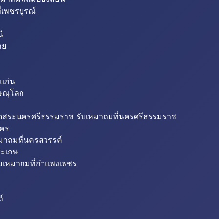
่เพชรบูรณ์
ี
าย
แก่น
ิษณุโลก
ขุดสระนครศรีธรรมราช รับเหมาถมที่นครศรีธรรมราช
นคร
หมาถมที่นครสวรรค์
สะเกษ
ับเหมาถมที่กำแพงเพชร
ถ์