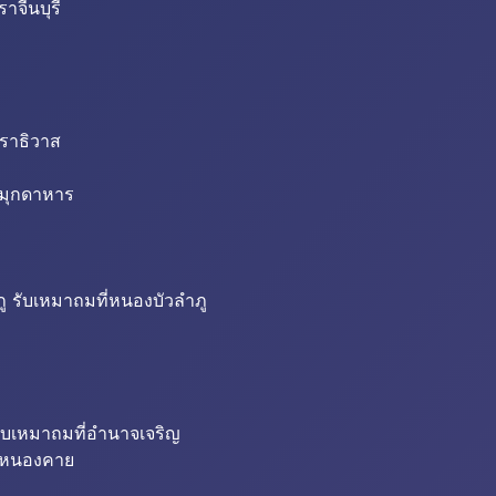
าจีนบุรี
นราธิวาส
่มุกดาหาร
ู รับเหมาถมที่หนองบัวลำภู
ับเหมาถมที่อำนาจเจริญ
ี่หนองคาย