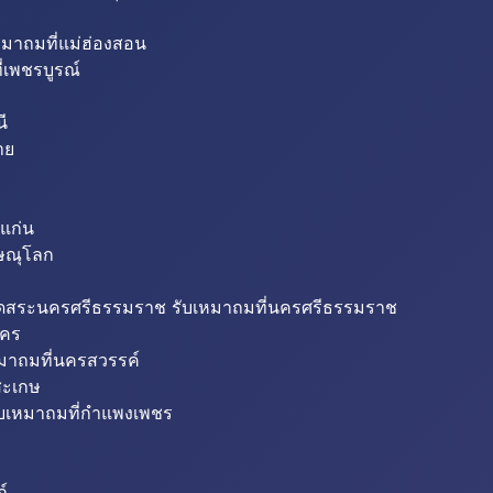
หมาถมที่แม่ฮ่องสอน
่เพชรบูรณ์
ี
าย
แก่น
ิษณุโลก
ขุดสระนครศรีธรรมราช รับเหมาถมที่นครศรีธรรมราช
นคร
หมาถมที่นครสวรรค์
สะเกษ
ับเหมาถมที่กำแพงเพชร
ถ์