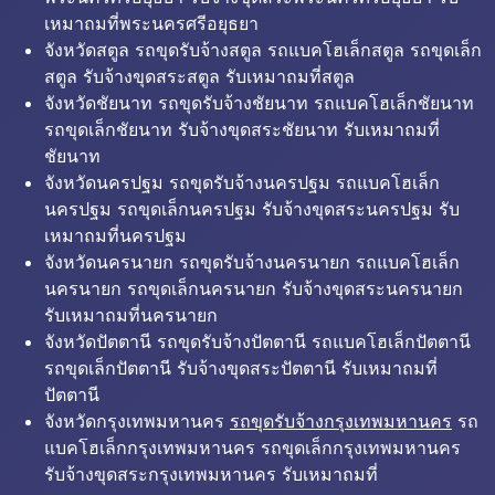
เหมาถมที่พระนครศรีอยุธยา
จังหวัดสตูล รถขุดรับจ้างสตูล รถแบคโฮเล็กสตูล รถขุดเล็ก
สตูล รับจ้างขุดสระสตูล รับเหมาถมที่สตูล
จังหวัดชัยนาท รถขุดรับจ้างชัยนาท รถแบคโฮเล็กชัยนาท
รถขุดเล็กชัยนาท รับจ้างขุดสระชัยนาท รับเหมาถมที่
ชัยนาท
จังหวัดนครปฐม รถขุดรับจ้างนครปฐม รถแบคโฮเล็ก
นครปฐม รถขุดเล็กนครปฐม รับจ้างขุดสระนครปฐม รับ
เหมาถมที่นครปฐม
จังหวัดนครนายก รถขุดรับจ้างนครนายก รถแบคโฮเล็ก
นครนายก รถขุดเล็กนครนายก รับจ้างขุดสระนครนายก
รับเหมาถมที่นครนายก
จังหวัดปัตตานี รถขุดรับจ้างปัตตานี รถแบคโฮเล็กปัตตานี
รถขุดเล็กปัตตานี รับจ้างขุดสระปัตตานี รับเหมาถมที่
ปัตตานี
จังหวัดกรุงเทพมหานคร
รถขุดรับจ้างกรุงเทพมหานคร
รถ
แบคโฮเล็กกรุงเทพมหานคร รถขุดเล็กกรุงเทพมหานคร
รับจ้างขุดสระกรุงเทพมหานคร รับเหมาถมที่