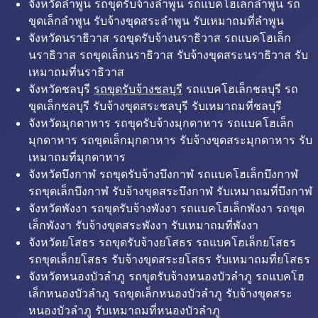
จังหวัดลำพูน รถขุดรับจ้างลำพูน รถแบคโฮเล็กลำพูน รถ
ขุดเล็กลำพูน รับจ้างขุดสระลำพูน รับเหมาถมที่ลำพูน
จังหวัดนราธิวาส รถขุดรับจ้างนราธิวาส รถแบคโฮเล็ก
นราธิวาส รถขุดเล็กนราธิวาส รับจ้างขุดสระนราธิวาส รับ
เหมาถมที่นราธิวาส
จังหวัดชลบุรี
รถขุดรับจ้างชลบุรี
รถแบคโฮเล็กชลบุรี รถ
ขุดเล็กชลบุรี รับจ้างขุดสระชลบุรี รับเหมาถมที่ชลบุรี
จังหวัดมุกดาหาร รถขุดรับจ้างมุกดาหาร รถแบคโฮเล็ก
มุกดาหาร รถขุดเล็กมุกดาหาร รับจ้างขุดสระมุกดาหาร รับ
เหมาถมที่มุกดาหาร
จังหวัดบึงกาฬ รถขุดรับจ้างบึงกาฬ รถแบคโฮเล็กบึงกาฬ
รถขุดเล็กบึงกาฬ รับจ้างขุดสระบึงกาฬ รับเหมาถมที่บึงกาฬ
จังหวัดพังงา รถขุดรับจ้างพังงา รถแบคโฮเล็กพังงา รถขุด
เล็กพังงา รับจ้างขุดสระพังงา รับเหมาถมที่พังงา
จังหวัดยโสธร รถขุดรับจ้างยโสธร รถแบคโฮเล็กยโสธร
รถขุดเล็กยโสธร รับจ้างขุดสระยโสธร รับเหมาถมที่ยโสธร
จังหวัดหนองบัวลำภู รถขุดรับจ้างหนองบัวลำภู รถแบคโฮ
เล็กหนองบัวลำภู รถขุดเล็กหนองบัวลำภู รับจ้างขุดสระ
หนองบัวลำภู รับเหมาถมที่หนองบัวลำภู