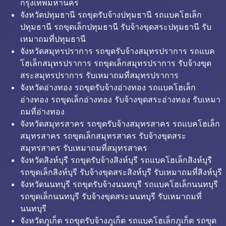
กรุงเทพมหานคร
จังหวัดปทุมธานี รถขุดรับจ้างปทุมธานี รถแบคโฮเล็ก
ปทุมธานี รถขุดเล็กปทุมธานี รับจ้างขุดสระปทุมธานี รับ
เหมาถมที่ปทุมธานี
จังหวัดสมุทรปราการ รถขุดรับจ้างสมุทรปราการ รถแบค
โฮเล็กสมุทรปราการ รถขุดเล็กสมุทรปราการ รับจ้างขุด
สระสมุทรปราการ รับเหมาถมที่สมุทรปราการ
จังหวัดอ่างทอง รถขุดรับจ้างอ่างทอง รถแบคโฮเล็ก
อ่างทอง รถขุดเล็กอ่างทอง รับจ้างขุดสระอ่างทอง รับเหมา
ถมที่อ่างทอง
จังหวัดสมุทรสาคร รถขุดรับจ้างสมุทรสาคร รถแบคโฮเล็ก
สมุทรสาคร รถขุดเล็กสมุทรสาคร รับจ้างขุดสระ
สมุทรสาคร รับเหมาถมที่สมุทรสาคร
จังหวัดสิงห์บุรี รถขุดรับจ้างสิงห์บุรี รถแบคโฮเล็กสิงห์บุรี
รถขุดเล็กสิงห์บุรี รับจ้างขุดสระสิงห์บุรี รับเหมาถมที่สิงห์บุรี
จังหวัดนนทบุรี รถขุดรับจ้างนนทบุรี รถแบคโฮเล็กนนทบุรี
รถขุดเล็กนนทบุรี รับจ้างขุดสระนนทบุรี รับเหมาถมที่
นนทบุรี
จังหวัดภูเก็ต รถขุดรับจ้างภูเก็ต รถแบคโฮเล็กภูเก็ต รถขุด