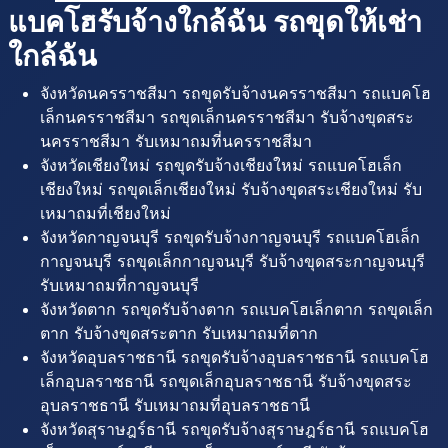
แบคโฮรับจ้างใกล้ฉัน รถขุดให้เช่า
ใกล้ฉัน
จังหวัดนครราชสีมา รถขุดรับจ้างนครราชสีมา รถแบคโฮ
เล็กนครราชสีมา รถขุดเล็กนครราชสีมา รับจ้างขุดสระ
นครราชสีมา รับเหมาถมที่นครราชสีมา
จังหวัดเชียงใหม่ รถขุดรับจ้างเชียงใหม่ รถแบคโฮเล็ก
เชียงใหม่ รถขุดเล็กเชียงใหม่ รับจ้างขุดสระเชียงใหม่ รับ
เหมาถมที่เชียงใหม่
จังหวัดกาญจนบุรี รถขุดรับจ้างกาญจนบุรี รถแบคโฮเล็ก
กาญจนบุรี รถขุดเล็กกาญจนบุรี รับจ้างขุดสระกาญจนบุรี
รับเหมาถมที่กาญจนบุรี
จังหวัดตาก รถขุดรับจ้างตาก รถแบคโฮเล็กตาก รถขุดเล็ก
ตาก รับจ้างขุดสระตาก รับเหมาถมที่ตาก
จังหวัดอุบลราชธานี รถขุดรับจ้างอุบลราชธานี รถแบคโฮ
เล็กอุบลราชธานี รถขุดเล็กอุบลราชธานี รับจ้างขุดสระ
อุบลราชธานี รับเหมาถมที่อุบลราชธานี
จังหวัดสุราษฎร์ธานี รถขุดรับจ้างสุราษฎร์ธานี รถแบคโฮ