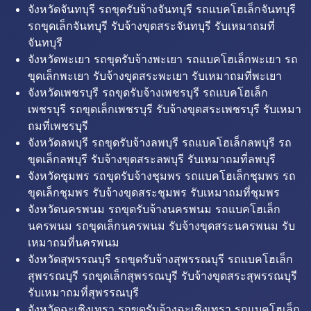
จังหวัดจันทบุรี รถขุดรับจ้างจันทบุรี รถแบคโฮเล็กจันทบุรี
รถขุดเล็กจันทบุรี รับจ้างขุดสระจันทบุรี รับเหมาถมที่
จันทบุรี
จังหวัดพะเยา รถขุดรับจ้างพะเยา รถแบคโฮเล็กพะเยา รถ
ขุดเล็กพะเยา รับจ้างขุดสระพะเยา รับเหมาถมที่พะเยา
จังหวัดเพชรบุรี รถขุดรับจ้างเพชรบุรี รถแบคโฮเล็ก
เพชรบุรี รถขุดเล็กเพชรบุรี รับจ้างขุดสระเพชรบุรี รับเหมา
ถมที่เพชรบุรี
จังหวัดลพบุรี รถขุดรับจ้างลพบุรี รถแบคโฮเล็กลพบุรี รถ
ขุดเล็กลพบุรี รับจ้างขุดสระลพบุรี รับเหมาถมที่ลพบุรี
จังหวัดชุมพร รถขุดรับจ้างชุมพร รถแบคโฮเล็กชุมพร รถ
ขุดเล็กชุมพร รับจ้างขุดสระชุมพร รับเหมาถมที่ชุมพร
จังหวัดนครพนม รถขุดรับจ้างนครพนม รถแบคโฮเล็ก
นครพนม รถขุดเล็กนครพนม รับจ้างขุดสระนครพนม รับ
เหมาถมที่นครพนม
จังหวัดสุพรรณบุรี รถขุดรับจ้างสุพรรณบุรี รถแบคโฮเล็ก
สุพรรณบุรี รถขุดเล็กสุพรรณบุรี รับจ้างขุดสระสุพรรณบุรี
รับเหมาถมที่สุพรรณบุรี
จังหวัดฉะเชิงเทรา รถขุดรับจ้างฉะเชิงเทรา รถแบคโฮเล็ก