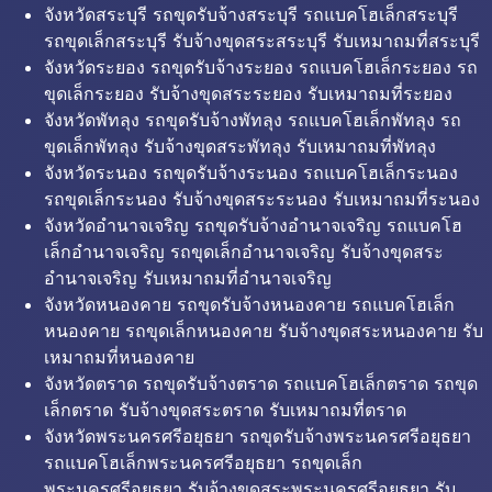
จังหวัดสระบุรี รถขุดรับจ้างสระบุรี รถแบคโฮเล็กสระบุรี
รถขุดเล็กสระบุรี รับจ้างขุดสระสระบุรี รับเหมาถมที่สระบุรี
จังหวัดระยอง รถขุดรับจ้างระยอง รถแบคโฮเล็กระยอง รถ
ขุดเล็กระยอง รับจ้างขุดสระระยอง รับเหมาถมที่ระยอง
จังหวัดพัทลุง รถขุดรับจ้างพัทลุง รถแบคโฮเล็กพัทลุง รถ
ขุดเล็กพัทลุง รับจ้างขุดสระพัทลุง รับเหมาถมที่พัทลุง
จังหวัดระนอง รถขุดรับจ้างระนอง รถแบคโฮเล็กระนอง
รถขุดเล็กระนอง รับจ้างขุดสระระนอง รับเหมาถมที่ระนอง
จังหวัดอำนาจเจริญ รถขุดรับจ้างอำนาจเจริญ รถแบคโฮ
เล็กอำนาจเจริญ รถขุดเล็กอำนาจเจริญ รับจ้างขุดสระ
อำนาจเจริญ รับเหมาถมที่อำนาจเจริญ
จังหวัดหนองคาย รถขุดรับจ้างหนองคาย รถแบคโฮเล็ก
หนองคาย รถขุดเล็กหนองคาย รับจ้างขุดสระหนองคาย รับ
เหมาถมที่หนองคาย
จังหวัดตราด รถขุดรับจ้างตราด รถแบคโฮเล็กตราด รถขุด
เล็กตราด รับจ้างขุดสระตราด รับเหมาถมที่ตราด
จังหวัดพระนครศรีอยุธยา รถขุดรับจ้างพระนครศรีอยุธยา
รถแบคโฮเล็กพระนครศรีอยุธยา รถขุดเล็ก
พระนครศรีอยุธยา รับจ้างขุดสระพระนครศรีอยุธยา รับ