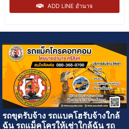
ADD LINE อำนาจ
รถขุดรับจ้าง รถแบคโฮรับจ้างใกล้
ฉัน
รถแม็คโครให้เช่าใกล้ฉัน
รถ