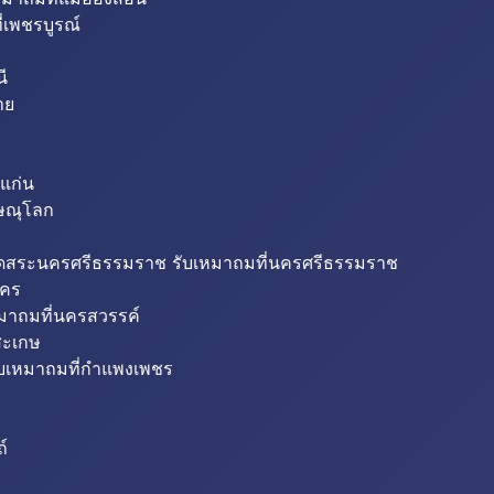
่เพชรบูรณ์
ี
าย
แก่น
ิษณุโลก
ขุดสระนครศรีธรรมราช รับเหมาถมที่นครศรีธรรมราช
นคร
หมาถมที่นครสวรรค์
สะเกษ
ับเหมาถมที่กำแพงเพชร
ถ์