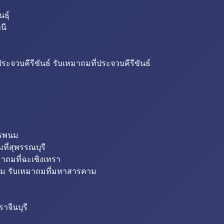
ธุ์
นี
ระจวบคีรีขันธ์ รับเหมาถมที่ประจวบคีรีขันธ์
ครพนม
ที่สุพรรณบุรี
มาถมที่ฉะเชิงเทรา
ม รับเหมาถมที่มหาสารคาม
าจีนบุรี