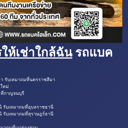
ห้เช่าใกล้ฉัน
รถแบค
มา รับเหมาถมที่นครราชสีมา
งใหม่
ที่กาญจนบุรี
ี รับเหมาถมที่อุบลราชธานี
ี รับเหมาถมที่สุราษฎร์ธานี
หมาถมที่แม่ฮ่องสอน