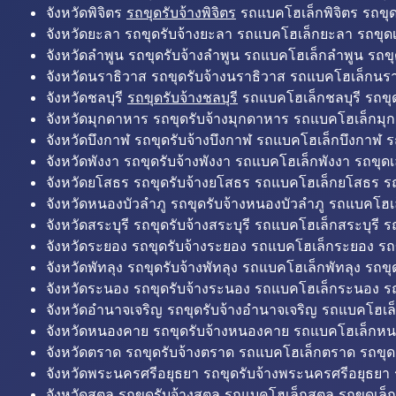
จังหวัดพิจิตร
รถขุดรับจ้างพิจิตร
รถแบคโฮเล็กพิจิตร รถขุดเล
จังหวัดยะลา รถขุดรับจ้างยะลา รถแบคโฮเล็กยะลา รถขุดเ
จังหวัดลำพูน รถขุดรับจ้างลำพูน รถแบคโฮเล็กลำพูน รถขุ
จังหวัดนราธิวาส รถขุดรับจ้างนราธิวาส รถแบคโฮเล็กนรา
จังหวัดชลบุรี
รถขุดรับจ้างชลบุรี
รถแบคโฮเล็กชลบุรี รถขุดเ
จังหวัดมุกดาหาร รถขุดรับจ้างมุกดาหาร รถแบคโฮเล็กมุ
จังหวัดบึงกาฬ รถขุดรับจ้างบึงกาฬ รถแบคโฮเล็กบึงกาฬ ร
จังหวัดพังงา รถขุดรับจ้างพังงา รถแบคโฮเล็กพังงา รถขุดเ
จังหวัดยโสธร รถขุดรับจ้างยโสธร รถแบคโฮเล็กยโสธร รถ
จังหวัดหนองบัวลำภู รถขุดรับจ้างหนองบัวลำภู รถแบคโฮเ
จังหวัดสระบุรี รถขุดรับจ้างสระบุรี รถแบคโฮเล็กสระบุรี รถ
จังหวัดระยอง รถขุดรับจ้างระยอง รถแบคโฮเล็กระยอง รถข
จังหวัดพัทลุง รถขุดรับจ้างพัทลุง รถแบคโฮเล็กพัทลุง รถขุด
จังหวัดระนอง รถขุดรับจ้างระนอง รถแบคโฮเล็กระนอง รถ
จังหวัดอำนาจเจริญ รถขุดรับจ้างอำนาจเจริญ รถแบคโฮเล
จังหวัดหนองคาย รถขุดรับจ้างหนองคาย รถแบคโฮเล็กหน
จังหวัดตราด รถขุดรับจ้างตราด รถแบคโฮเล็กตราด รถขุด
จังหวัดพระนครศรีอยุธยา รถขุดรับจ้างพระนครศรีอยุธยา
จังหวัดสตูล รถขุดรับจ้างสตูล รถแบคโฮเล็กสตูล รถขุดเล็ก