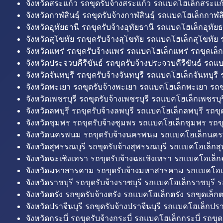
จังหวัดสระแก้ว รถขุดรับจ้างสระแก้ว รถแบคโฮเล็กสระแก้
จังหวัดกาฬสินธุ์ รถขุดรับจ้างกาฬสินธุ์ รถแบคโฮเล็กกาฬสิน
จังหวัดอุทัยธานี รถขุดรับจ้างอุทัยธานี รถแบคโฮเล็กอุทัยธ
จังหวัดสุโขทัย รถขุดรับจ้างสุโขทัย รถแบคโฮเล็กสุโขทัย ร
จังหวัดแพร่ รถขุดรับจ้างแพร่ รถแบคโฮเล็กแพร่ รถขุดเล็ก
จังหวัดประจวบคีรีขันธ์ รถขุดรับจ้างประจวบคีรีขันธ์ รถแ
จังหวัดจันทบุรี รถขุดรับจ้างจันทบุรี รถแบคโฮเล็กจันทบุรี ร
จังหวัดพะเยา รถขุดรับจ้างพะเยา รถแบคโฮเล็กพะเยา รถข
จังหวัดเพชรบุรี รถขุดรับจ้างเพชรบุรี รถแบคโฮเล็กเพชรบุรี
จังหวัดลพบุรี รถขุดรับจ้างลพบุรี รถแบคโฮเล็กลพบุรี รถขุด
จังหวัดชุมพร รถขุดรับจ้างชุมพร รถแบคโฮเล็กชุมพร รถขุ
จังหวัดนครพนม รถขุดรับจ้างนครพนม รถแบคโฮเล็กนคร
จังหวัดสุพรรณบุรี รถขุดรับจ้างสุพรรณบุรี รถแบคโฮเล็กสุ
จังหวัดฉะเชิงเทรา รถขุดรับจ้างฉะเชิงเทรา รถแบคโฮเล็ก
จังหวัดมหาสารคาม รถขุดรับจ้างมหาสารคาม รถแบคโฮ
จังหวัดราชบุรี รถขุดรับจ้างราชบุรี รถแบคโฮเล็กราชบุรี ร
จังหวัดตรัง รถขุดรับจ้างตรัง รถแบคโฮเล็กตรัง รถขุดเล็กต
จังหวัดปราจีนบุรี รถขุดรับจ้างปราจีนบุรี รถแบคโฮเล็กปราจ
จังหวัดกระบี่ รถขุดรับจ้างกระบี่ รถแบคโฮเล็กกระบี่ รถขุดเ