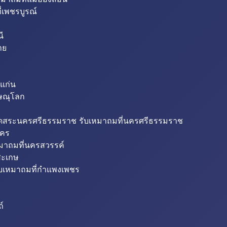
่เพชรบูรณ์
ี
าย
แก่น
ิษณุโลก
ขุดสระนครศรีธรรมราช รับเหมาถมที่นครศรีธรรมราช
นคร
หมาถมที่นครสวรรค์
สะเกษ
ับเหมาถมที่กำแพงเพชร
ถ์