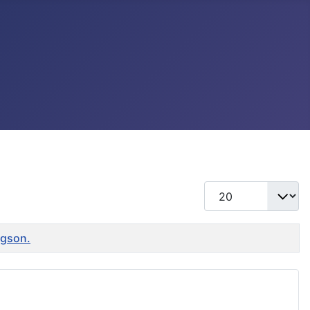
แสดง #
ngson.