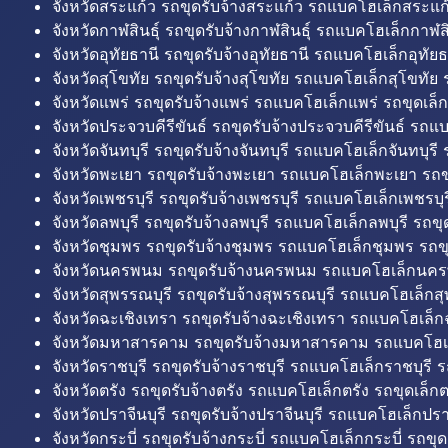
จังหวัดสระแก้ว รถขุดรับจ้างสระแก้ว รถแบคโฮเล็กสระแก้
จังหวัดกาฬสินธุ์ รถขุดรับจ้างกาฬสินธุ์ รถแบคโฮเล็กกาฬสิน
จังหวัดอุทัยธานี รถขุดรับจ้างอุทัยธานี รถแบคโฮเล็กอุทัยธ
จังหวัดสุโขทัย รถขุดรับจ้างสุโขทัย รถแบคโฮเล็กสุโขทัย ร
จังหวัดแพร่ รถขุดรับจ้างแพร่ รถแบคโฮเล็กแพร่ รถขุดเล็ก
จังหวัดประจวบคีรีขันธ์ รถขุดรับจ้างประจวบคีรีขันธ์ รถแ
จังหวัดจันทบุรี รถขุดรับจ้างจันทบุรี รถแบคโฮเล็กจันทบุรี ร
จังหวัดพะเยา รถขุดรับจ้างพะเยา รถแบคโฮเล็กพะเยา รถข
จังหวัดเพชรบุรี รถขุดรับจ้างเพชรบุรี รถแบคโฮเล็กเพชรบุรี
จังหวัดลพบุรี รถขุดรับจ้างลพบุรี รถแบคโฮเล็กลพบุรี รถขุด
จังหวัดชุมพร รถขุดรับจ้างชุมพร รถแบคโฮเล็กชุมพร รถขุ
จังหวัดนครพนม รถขุดรับจ้างนครพนม รถแบคโฮเล็กนคร
จังหวัดสุพรรณบุรี รถขุดรับจ้างสุพรรณบุรี รถแบคโฮเล็กสุ
จังหวัดฉะเชิงเทรา รถขุดรับจ้างฉะเชิงเทรา รถแบคโฮเล็ก
จังหวัดมหาสารคาม รถขุดรับจ้างมหาสารคาม รถแบคโฮ
จังหวัดราชบุรี รถขุดรับจ้างราชบุรี รถแบคโฮเล็กราชบุรี ร
จังหวัดตรัง รถขุดรับจ้างตรัง รถแบคโฮเล็กตรัง รถขุดเล็กต
จังหวัดปราจีนบุรี รถขุดรับจ้างปราจีนบุรี รถแบคโฮเล็กปราจ
จังหวัดกระบี่ รถขุดรับจ้างกระบี่ รถแบคโฮเล็กกระบี่ รถขุดเ