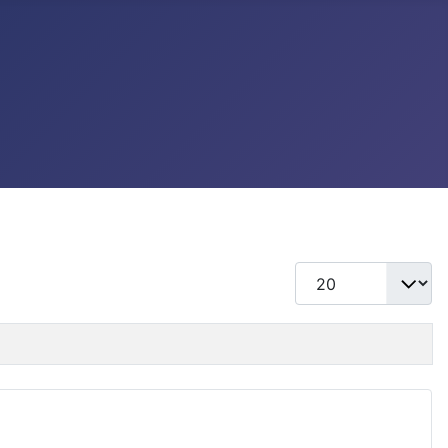
แสดง #