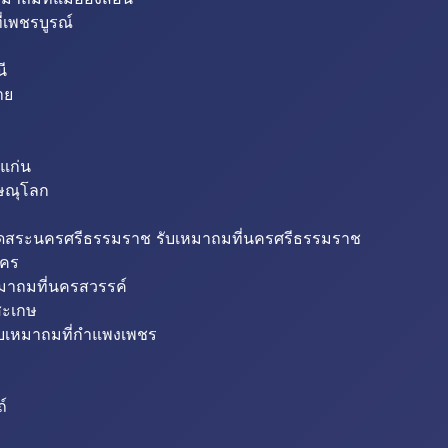
่เพชรบูรณ์
ี
าย
แก่น
ิษณุโลก
ขุดสระนครศรีธรรมราช รับเหมาถมที่นครศรีธรรมราช
นคร
หมาถมที่นครสวรรค์
สะเกษ
ับเหมาถมที่กำแพงเพชร
ถ์