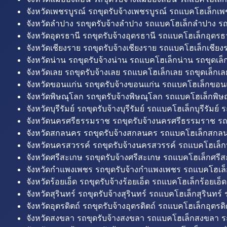
จังหวัดเพชรบูรณ์ รถขุดรับจ้างเพชรบูรณ์ รถแบคโฮเล็กเพช
จังหวัดลำปาง รถขุดรับจ้างลำปาง รถแบคโฮเล็กลำปาง รถ
จังหวัดอุดรธานี รถขุดรับจ้างอุดรธานี รถแบคโฮเล็กอุดรธา
จังหวัดเชียงราย รถขุดรับจ้างเชียงราย รถแบคโฮเล็กเชียงร
จังหวัดน่าน รถขุดรับจ้างน่าน รถแบคโฮเล็กน่าน รถขุดเล็
จังหวัดเลย รถขุดรับจ้างเลย รถแบคโฮเล็กเลย รถขุดเล็กเล
จังหวัดขอนแก่น รถขุดรับจ้างขอนแก่น รถแบคโฮเล็กขอนแ
จังหวัดพิษณุโลก รถขุดรับจ้างพิษณุโลก รถแบคโฮเล็กพิษ
จังหวัดบุรีรัมย์ รถขุดรับจ้างบุรีรัมย์ รถแบคโฮเล็กบุรีรัมย์ รถ
จังหวัดนครศรีธรรมราช รถขุดรับจ้างนครศรีธรรมราช ร
จังหวัดสกลนคร รถขุดรับจ้างสกลนคร รถแบคโฮเล็กสกลน
จังหวัดนครสวรรค์ รถขุดรับจ้างนครสวรรค์ รถแบคโฮเล็ก
จังหวัดศรีสะเกษ รถขุดรับจ้างศรีสะเกษ รถแบคโฮเล็กศรีส
จังหวัดกำแพงเพชร รถขุดรับจ้างกำแพงเพชร รถแบคโฮเล
จังหวัดร้อยเอ็ด รถขุดรับจ้างร้อยเอ็ด รถแบคโฮเล็กร้อยเอ็ด
จังหวัดสุรินทร์ รถขุดรับจ้างสุรินทร์ รถแบคโฮเล็กสุรินทร์ ร
จังหวัดอุตรดิตถ์ รถขุดรับจ้างอุตรดิตถ์ รถแบคโฮเล็กอุตรดิต
จังหวัดสงขลา รถขุดรับจ้างสงขลา รถแบคโฮเล็กสงขลา ร