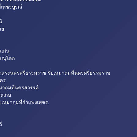
่เพชรบูรณ์
ี
าย
แก่น
ิษณุโลก
ขุดสระนครศรีธรรมราช รับเหมาถมที่นครศรีธรรมราช
นคร
หมาถมที่นครสวรรค์
สะเกษ
ับเหมาถมที่กำแพงเพชร
ถ์