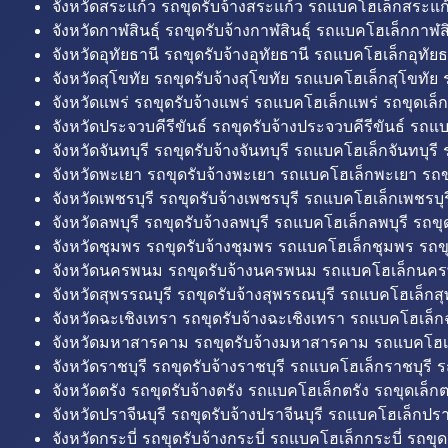
จังหวัดสระแก้ว รถขุดรับจ้างสระแก้ว รถแบคโฮเล็กสระแก้
จังหวัดกาฬสินธุ์ รถขุดรับจ้างกาฬสินธุ์ รถแบคโฮเล็กกาฬสิน
จังหวัดอุทัยธานี รถขุดรับจ้างอุทัยธานี รถแบคโฮเล็กอุทัยธ
จังหวัดสุโขทัย รถขุดรับจ้างสุโขทัย รถแบคโฮเล็กสุโขทัย ร
จังหวัดแพร่ รถขุดรับจ้างแพร่ รถแบคโฮเล็กแพร่ รถขุดเล็ก
จังหวัดประจวบคีรีขันธ์ รถขุดรับจ้างประจวบคีรีขันธ์ รถแ
จังหวัดจันทบุรี รถขุดรับจ้างจันทบุรี รถแบคโฮเล็กจันทบุรี ร
จังหวัดพะเยา รถขุดรับจ้างพะเยา รถแบคโฮเล็กพะเยา รถข
จังหวัดเพชรบุรี รถขุดรับจ้างเพชรบุรี รถแบคโฮเล็กเพชรบุรี
จังหวัดลพบุรี รถขุดรับจ้างลพบุรี รถแบคโฮเล็กลพบุรี รถขุด
จังหวัดชุมพร รถขุดรับจ้างชุมพร รถแบคโฮเล็กชุมพร รถขุ
จังหวัดนครพนม รถขุดรับจ้างนครพนม รถแบคโฮเล็กนคร
จังหวัดสุพรรณบุรี รถขุดรับจ้างสุพรรณบุรี รถแบคโฮเล็กสุ
จังหวัดฉะเชิงเทรา รถขุดรับจ้างฉะเชิงเทรา รถแบคโฮเล็ก
จังหวัดมหาสารคาม รถขุดรับจ้างมหาสารคาม รถแบคโฮ
จังหวัดราชบุรี รถขุดรับจ้างราชบุรี รถแบคโฮเล็กราชบุรี ร
จังหวัดตรัง รถขุดรับจ้างตรัง รถแบคโฮเล็กตรัง รถขุดเล็กต
จังหวัดปราจีนบุรี รถขุดรับจ้างปราจีนบุรี รถแบคโฮเล็กปราจ
จังหวัดกระบี่ รถขุดรับจ้างกระบี่ รถแบคโฮเล็กกระบี่ รถขุดเ