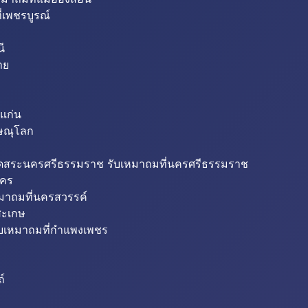
่เพชรบูรณ์
ี
าย
แก่น
ิษณุโลก
ขุดสระนครศรีธรรมราช รับเหมาถมที่นครศรีธรรมราช
นคร
หมาถมที่นครสวรรค์
สะเกษ
ับเหมาถมที่กำแพงเพชร
ถ์