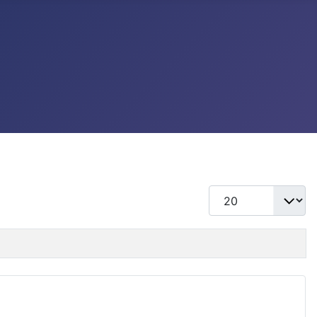
แสดง #