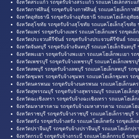
จังหวัดสระแก้ว รถขุดรับจ้างสระแก้ว รถแบคโฮเล็กสระแก้
จังหวัดกาฬสินธุ์ รถขุดรับจ้างกาฬสินธุ์ รถแบคโฮเล็กกาฬสิน
จังหวัดอุทัยธานี รถขุดรับจ้างอุทัยธานี รถแบคโฮเล็กอุทัยธ
จังหวัดสุโขทัย รถขุดรับจ้างสุโขทัย รถแบคโฮเล็กสุโขทัย ร
จังหวัดแพร่ รถขุดรับจ้างแพร่ รถแบคโฮเล็กแพร่ รถขุดเล็ก
จังหวัดประจวบคีรีขันธ์ รถขุดรับจ้างประจวบคีรีขันธ์ รถแ
จังหวัดจันทบุรี รถขุดรับจ้างจันทบุรี รถแบคโฮเล็กจันทบุรี ร
จังหวัดพะเยา รถขุดรับจ้างพะเยา รถแบคโฮเล็กพะเยา รถข
จังหวัดเพชรบุรี รถขุดรับจ้างเพชรบุรี รถแบคโฮเล็กเพชรบุรี
จังหวัดลพบุรี รถขุดรับจ้างลพบุรี รถแบคโฮเล็กลพบุรี รถขุด
จังหวัดชุมพร รถขุดรับจ้างชุมพร รถแบคโฮเล็กชุมพร รถขุ
จังหวัดนครพนม รถขุดรับจ้างนครพนม รถแบคโฮเล็กนคร
จังหวัดสุพรรณบุรี รถขุดรับจ้างสุพรรณบุรี รถแบคโฮเล็กสุ
จังหวัดฉะเชิงเทรา รถขุดรับจ้างฉะเชิงเทรา รถแบคโฮเล็ก
จังหวัดมหาสารคาม รถขุดรับจ้างมหาสารคาม รถแบคโฮ
จังหวัดราชบุรี รถขุดรับจ้างราชบุรี รถแบคโฮเล็กราชบุรี ร
จังหวัดตรัง รถขุดรับจ้างตรัง รถแบคโฮเล็กตรัง รถขุดเล็กต
จังหวัดปราจีนบุรี รถขุดรับจ้างปราจีนบุรี รถแบคโฮเล็กปราจ
จังหวัดกระบี่ รถขุดรับจ้างกระบี่ รถแบคโฮเล็กกระบี่ รถขุดเ