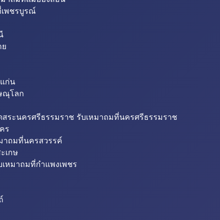
่เพชรบูรณ์
ี
าย
แก่น
ิษณุโลก
ขุดสระนครศรีธรรมราช รับเหมาถมที่นครศรีธรรมราช
นคร
หมาถมที่นครสวรรค์
สะเกษ
ับเหมาถมที่กำแพงเพชร
ถ์