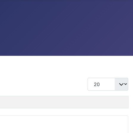
แสดง #