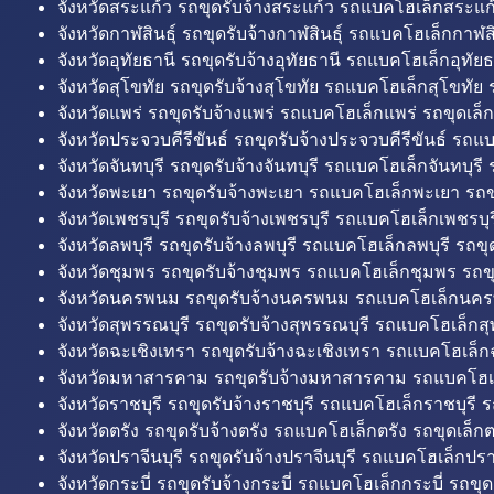
จังหวัดสระแก้ว รถขุดรับจ้างสระแก้ว รถแบคโฮเล็กสระแก้
จังหวัดกาฬสินธุ์ รถขุดรับจ้างกาฬสินธุ์ รถแบคโฮเล็กกาฬสิน
จังหวัดอุทัยธานี รถขุดรับจ้างอุทัยธานี รถแบคโฮเล็กอุทัยธ
จังหวัดสุโขทัย รถขุดรับจ้างสุโขทัย รถแบคโฮเล็กสุโขทัย ร
จังหวัดแพร่ รถขุดรับจ้างแพร่ รถแบคโฮเล็กแพร่ รถขุดเล็ก
จังหวัดประจวบคีรีขันธ์ รถขุดรับจ้างประจวบคีรีขันธ์ รถแ
จังหวัดจันทบุรี รถขุดรับจ้างจันทบุรี รถแบคโฮเล็กจันทบุรี ร
จังหวัดพะเยา รถขุดรับจ้างพะเยา รถแบคโฮเล็กพะเยา รถข
จังหวัดเพชรบุรี รถขุดรับจ้างเพชรบุรี รถแบคโฮเล็กเพชรบุรี
จังหวัดลพบุรี รถขุดรับจ้างลพบุรี รถแบคโฮเล็กลพบุรี รถขุด
จังหวัดชุมพร รถขุดรับจ้างชุมพร รถแบคโฮเล็กชุมพร รถขุ
จังหวัดนครพนม รถขุดรับจ้างนครพนม รถแบคโฮเล็กนคร
จังหวัดสุพรรณบุรี รถขุดรับจ้างสุพรรณบุรี รถแบคโฮเล็กสุ
จังหวัดฉะเชิงเทรา รถขุดรับจ้างฉะเชิงเทรา รถแบคโฮเล็ก
จังหวัดมหาสารคาม รถขุดรับจ้างมหาสารคาม รถแบคโฮ
จังหวัดราชบุรี รถขุดรับจ้างราชบุรี รถแบคโฮเล็กราชบุรี ร
จังหวัดตรัง รถขุดรับจ้างตรัง รถแบคโฮเล็กตรัง รถขุดเล็กต
จังหวัดปราจีนบุรี รถขุดรับจ้างปราจีนบุรี รถแบคโฮเล็กปราจ
จังหวัดกระบี่ รถขุดรับจ้างกระบี่ รถแบคโฮเล็กกระบี่ รถขุดเ