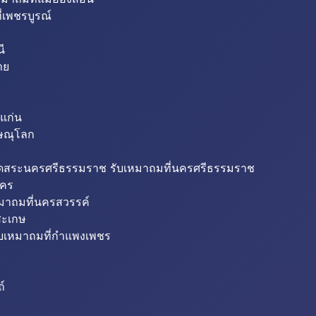
่เพชรบูรณ์
ี
าย
แก่น
ิษณุโลก
ขุดสระนครศรีธรรมราช รับเหมาถมที่นครศรีธรรมราช
นคร
หมาถมที่นครสวรรค์
สะเกษ
ับเหมาถมที่กำแพงเพชร
ถ์