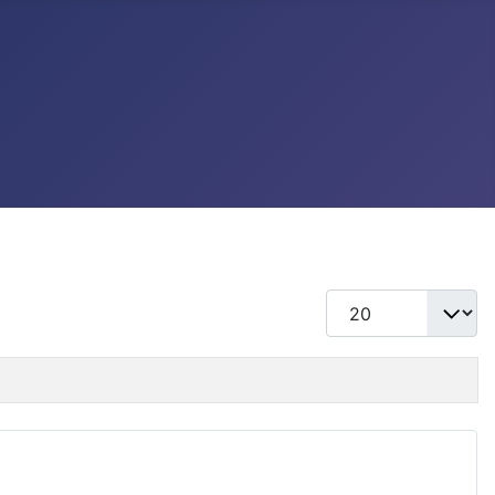
แสดง #