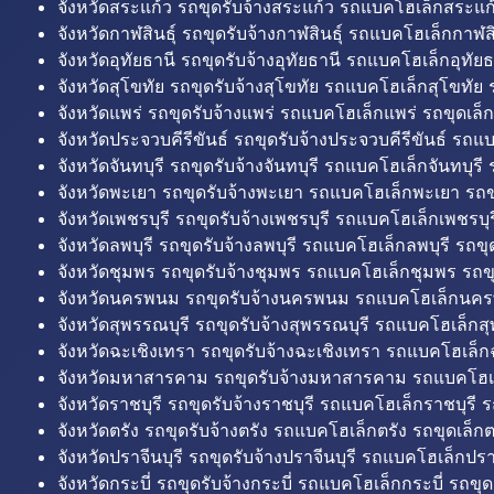
จังหวัดสระแก้ว รถขุดรับจ้างสระแก้ว รถแบคโฮเล็กสระแก้
จังหวัดกาฬสินธุ์ รถขุดรับจ้างกาฬสินธุ์ รถแบคโฮเล็กกาฬสิน
จังหวัดอุทัยธานี รถขุดรับจ้างอุทัยธานี รถแบคโฮเล็กอุทัยธ
จังหวัดสุโขทัย รถขุดรับจ้างสุโขทัย รถแบคโฮเล็กสุโขทัย ร
จังหวัดแพร่ รถขุดรับจ้างแพร่ รถแบคโฮเล็กแพร่ รถขุดเล็ก
จังหวัดประจวบคีรีขันธ์ รถขุดรับจ้างประจวบคีรีขันธ์ รถแ
จังหวัดจันทบุรี รถขุดรับจ้างจันทบุรี รถแบคโฮเล็กจันทบุรี ร
จังหวัดพะเยา รถขุดรับจ้างพะเยา รถแบคโฮเล็กพะเยา รถข
จังหวัดเพชรบุรี รถขุดรับจ้างเพชรบุรี รถแบคโฮเล็กเพชรบุรี
จังหวัดลพบุรี รถขุดรับจ้างลพบุรี รถแบคโฮเล็กลพบุรี รถขุด
จังหวัดชุมพร รถขุดรับจ้างชุมพร รถแบคโฮเล็กชุมพร รถขุ
จังหวัดนครพนม รถขุดรับจ้างนครพนม รถแบคโฮเล็กนคร
จังหวัดสุพรรณบุรี รถขุดรับจ้างสุพรรณบุรี รถแบคโฮเล็กสุ
จังหวัดฉะเชิงเทรา รถขุดรับจ้างฉะเชิงเทรา รถแบคโฮเล็ก
จังหวัดมหาสารคาม รถขุดรับจ้างมหาสารคาม รถแบคโฮ
จังหวัดราชบุรี รถขุดรับจ้างราชบุรี รถแบคโฮเล็กราชบุรี ร
จังหวัดตรัง รถขุดรับจ้างตรัง รถแบคโฮเล็กตรัง รถขุดเล็กต
จังหวัดปราจีนบุรี รถขุดรับจ้างปราจีนบุรี รถแบคโฮเล็กปราจ
จังหวัดกระบี่ รถขุดรับจ้างกระบี่ รถแบคโฮเล็กกระบี่ รถขุดเ