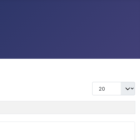
แสดง #