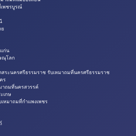
่เพชรบูรณ์
ี
าย
แก่น
ิษณุโลก
ขุดสระนครศรีธรรมราช รับเหมาถมที่นครศรีธรรมราช
นคร
หมาถมที่นครสวรรค์
สะเกษ
ับเหมาถมที่กำแพงเพชร
ถ์