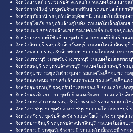
จังหวัดสระแก้ว รถขุดรับจ้างสระแก้ว รถแบคโฮเล็กสระแก้
จังหวัดกาฬสินธุ์ รถขุดรับจ้างกาฬสินธุ์ รถแบคโฮเล็กกาฬสิน
จังหวัดอุทัยธานี รถขุดรับจ้างอุทัยธานี รถแบคโฮเล็กอุทัยธ
จังหวัดสุโขทัย รถขุดรับจ้างสุโขทัย รถแบคโฮเล็กสุโขทัย ร
จังหวัดแพร่ รถขุดรับจ้างแพร่ รถแบคโฮเล็กแพร่ รถขุดเล็ก
จังหวัดประจวบคีรีขันธ์ รถขุดรับจ้างประจวบคีรีขันธ์ รถแ
จังหวัดจันทบุรี รถขุดรับจ้างจันทบุรี รถแบคโฮเล็กจันทบุรี ร
จังหวัดพะเยา รถขุดรับจ้างพะเยา รถแบคโฮเล็กพะเยา รถข
จังหวัดเพชรบุรี รถขุดรับจ้างเพชรบุรี รถแบคโฮเล็กเพชรบุรี
จังหวัดลพบุรี รถขุดรับจ้างลพบุรี รถแบคโฮเล็กลพบุรี รถขุด
จังหวัดชุมพร รถขุดรับจ้างชุมพร รถแบคโฮเล็กชุมพร รถขุ
จังหวัดนครพนม รถขุดรับจ้างนครพนม รถแบคโฮเล็กนคร
จังหวัดสุพรรณบุรี รถขุดรับจ้างสุพรรณบุรี รถแบคโฮเล็กสุ
จังหวัดฉะเชิงเทรา รถขุดรับจ้างฉะเชิงเทรา รถแบคโฮเล็ก
จังหวัดมหาสารคาม รถขุดรับจ้างมหาสารคาม รถแบคโฮ
จังหวัดราชบุรี รถขุดรับจ้างราชบุรี รถแบคโฮเล็กราชบุรี ร
จังหวัดตรัง รถขุดรับจ้างตรัง รถแบคโฮเล็กตรัง รถขุดเล็กต
จังหวัดปราจีนบุรี รถขุดรับจ้างปราจีนบุรี รถแบคโฮเล็กปราจ
จังหวัดกระบี่ รถขุดรับจ้างกระบี่ รถแบคโฮเล็กกระบี่ รถขุดเ