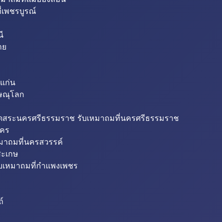
่เพชรบูรณ์
ี
าย
แก่น
ิษณุโลก
ขุดสระนครศรีธรรมราช รับเหมาถมที่นครศรีธรรมราช
นคร
หมาถมที่นครสวรรค์
สะเกษ
ับเหมาถมที่กำแพงเพชร
ถ์