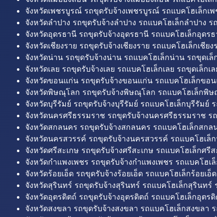
จังหวัดเพชรบูรณ์ รถขุดรับจ้างเพชรบูรณ์ รถแบคโฮเล็กเพช
จังหวัดลำปาง รถขุดรับจ้างลำปาง รถแบคโฮเล็กลำปาง รถ
จังหวัดอุดรธานี รถขุดรับจ้างอุดรธานี รถแบคโฮเล็กอุดรธา
จังหวัดเชียงราย รถขุดรับจ้างเชียงราย รถแบคโฮเล็กเชียงร
จังหวัดน่าน รถขุดรับจ้างน่าน รถแบคโฮเล็กน่าน รถขุดเล็
จังหวัดเลย รถขุดรับจ้างเลย รถแบคโฮเล็กเลย รถขุดเล็กเล
จังหวัดขอนแก่น รถขุดรับจ้างขอนแก่น รถแบคโฮเล็กขอนแ
จังหวัดพิษณุโลก รถขุดรับจ้างพิษณุโลก รถแบคโฮเล็กพิษ
จังหวัดบุรีรัมย์ รถขุดรับจ้างบุรีรัมย์ รถแบคโฮเล็กบุรีรัมย์ รถ
จังหวัดนครศรีธรรมราช รถขุดรับจ้างนครศรีธรรมราช ร
จังหวัดสกลนคร รถขุดรับจ้างสกลนคร รถแบคโฮเล็กสกลน
จังหวัดนครสวรรค์ รถขุดรับจ้างนครสวรรค์ รถแบคโฮเล็ก
จังหวัดศรีสะเกษ รถขุดรับจ้างศรีสะเกษ รถแบคโฮเล็กศรีส
จังหวัดกำแพงเพชร รถขุดรับจ้างกำแพงเพชร รถแบคโฮเล
จังหวัดร้อยเอ็ด รถขุดรับจ้างร้อยเอ็ด รถแบคโฮเล็กร้อยเอ็ด
จังหวัดสุรินทร์ รถขุดรับจ้างสุรินทร์ รถแบคโฮเล็กสุรินทร์ ร
จังหวัดอุตรดิตถ์ รถขุดรับจ้างอุตรดิตถ์ รถแบคโฮเล็กอุตรดิต
จังหวัดสงขลา รถขุดรับจ้างสงขลา รถแบคโฮเล็กสงขลา ร