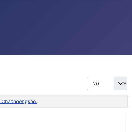
แสดง #
ent Chachoengsao.