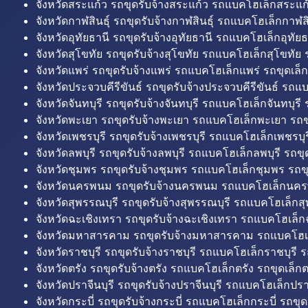
จังหวัดสระแก้ว รถขุดรับจ้างสระแก้ว รถแบคโฮเล็กสระแก้
จังหวัดกาฬสินธุ์ รถขุดรับจ้างกาฬสินธุ์ รถแบคโฮเล็กกาฬสิน
จังหวัดอุทัยธานี รถขุดรับจ้างอุทัยธานี รถแบคโฮเล็กอุทัยธ
จังหวัดสุโขทัย รถขุดรับจ้างสุโขทัย รถแบคโฮเล็กสุโขทัย ร
จังหวัดแพร่ รถขุดรับจ้างแพร่ รถแบคโฮเล็กแพร่ รถขุดเล็ก
จังหวัดประจวบคีรีขันธ์ รถขุดรับจ้างประจวบคีรีขันธ์ รถแ
จังหวัดจันทบุรี รถขุดรับจ้างจันทบุรี รถแบคโฮเล็กจันทบุรี ร
จังหวัดพะเยา รถขุดรับจ้างพะเยา รถแบคโฮเล็กพะเยา รถข
จังหวัดเพชรบุรี รถขุดรับจ้างเพชรบุรี รถแบคโฮเล็กเพชรบุรี
จังหวัดลพบุรี รถขุดรับจ้างลพบุรี รถแบคโฮเล็กลพบุรี รถขุด
จังหวัดชุมพร รถขุดรับจ้างชุมพร รถแบคโฮเล็กชุมพร รถขุ
จังหวัดนครพนม รถขุดรับจ้างนครพนม รถแบคโฮเล็กนคร
จังหวัดสุพรรณบุรี รถขุดรับจ้างสุพรรณบุรี รถแบคโฮเล็กสุ
จังหวัดฉะเชิงเทรา รถขุดรับจ้างฉะเชิงเทรา รถแบคโฮเล็ก
จังหวัดมหาสารคาม รถขุดรับจ้างมหาสารคาม รถแบคโฮ
จังหวัดราชบุรี รถขุดรับจ้างราชบุรี รถแบคโฮเล็กราชบุรี ร
จังหวัดตรัง รถขุดรับจ้างตรัง รถแบคโฮเล็กตรัง รถขุดเล็กต
จังหวัดปราจีนบุรี รถขุดรับจ้างปราจีนบุรี รถแบคโฮเล็กปราจ
จังหวัดกระบี่ รถขุดรับจ้างกระบี่ รถแบคโฮเล็กกระบี่ รถขุดเ