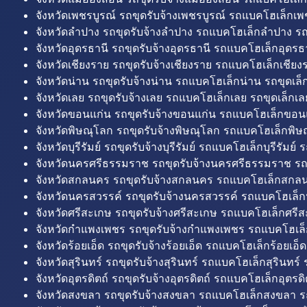
จังหวัดเพชรบูรณ์ รถขุดรับจ้างเพชรบูรณ์ รถแบคโฮเล็กเพช
จังหวัดลำปาง รถขุดรับจ้างลำปาง รถแบคโฮเล็กลำปาง รถ
จังหวัดอุดรธานี รถขุดรับจ้างอุดรธานี รถแบคโฮเล็กอุดรธา
จังหวัดเชียงราย รถขุดรับจ้างเชียงราย รถแบคโฮเล็กเชียงร
จังหวัดน่าน รถขุดรับจ้างน่าน รถแบคโฮเล็กน่าน รถขุดเล็
จังหวัดเลย รถขุดรับจ้างเลย รถแบคโฮเล็กเลย รถขุดเล็กเล
จังหวัดขอนแก่น รถขุดรับจ้างขอนแก่น รถแบคโฮเล็กขอนแ
จังหวัดพิษณุโลก รถขุดรับจ้างพิษณุโลก รถแบคโฮเล็กพิษ
จังหวัดบุรีรัมย์ รถขุดรับจ้างบุรีรัมย์ รถแบคโฮเล็กบุรีรัมย์ รถ
จังหวัดนครศรีธรรมราช รถขุดรับจ้างนครศรีธรรมราช ร
จังหวัดสกลนคร รถขุดรับจ้างสกลนคร รถแบคโฮเล็กสกลน
จังหวัดนครสวรรค์ รถขุดรับจ้างนครสวรรค์ รถแบคโฮเล็ก
จังหวัดศรีสะเกษ รถขุดรับจ้างศรีสะเกษ รถแบคโฮเล็กศรีส
จังหวัดกำแพงเพชร รถขุดรับจ้างกำแพงเพชร รถแบคโฮเล
จังหวัดร้อยเอ็ด รถขุดรับจ้างร้อยเอ็ด รถแบคโฮเล็กร้อยเอ็ด
จังหวัดสุรินทร์ รถขุดรับจ้างสุรินทร์ รถแบคโฮเล็กสุรินทร์ ร
จังหวัดอุตรดิตถ์ รถขุดรับจ้างอุตรดิตถ์ รถแบคโฮเล็กอุตรดิต
จังหวัดสงขลา รถขุดรับจ้างสงขลา รถแบคโฮเล็กสงขลา ร