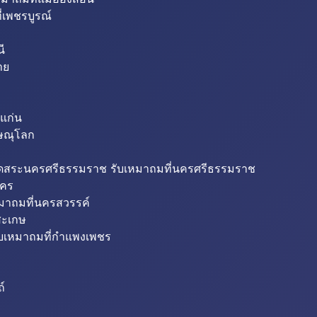
่เพชรบูรณ์
ี
าย
แก่น
ิษณุโลก
ขุดสระนครศรีธรรมราช รับเหมาถมที่นครศรีธรรมราช
นคร
หมาถมที่นครสวรรค์
สะเกษ
ับเหมาถมที่กำแพงเพชร
ถ์