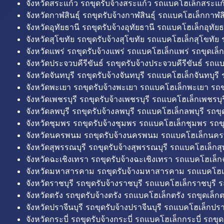
จังหวัดสระแก้ว รถขุดรับจ้างสระแก้ว รถแบคโฮเล็กสระแก้
จังหวัดกาฬสินธุ์ รถขุดรับจ้างกาฬสินธุ์ รถแบคโฮเล็กกาฬสิน
จังหวัดอุทัยธานี รถขุดรับจ้างอุทัยธานี รถแบคโฮเล็กอุทัยธ
จังหวัดสุโขทัย รถขุดรับจ้างสุโขทัย รถแบคโฮเล็กสุโขทัย ร
จังหวัดแพร่ รถขุดรับจ้างแพร่ รถแบคโฮเล็กแพร่ รถขุดเล็ก
จังหวัดประจวบคีรีขันธ์ รถขุดรับจ้างประจวบคีรีขันธ์ รถแ
จังหวัดจันทบุรี รถขุดรับจ้างจันทบุรี รถแบคโฮเล็กจันทบุรี ร
จังหวัดพะเยา รถขุดรับจ้างพะเยา รถแบคโฮเล็กพะเยา รถข
จังหวัดเพชรบุรี รถขุดรับจ้างเพชรบุรี รถแบคโฮเล็กเพชรบุรี
จังหวัดลพบุรี รถขุดรับจ้างลพบุรี รถแบคโฮเล็กลพบุรี รถขุด
จังหวัดชุมพร รถขุดรับจ้างชุมพร รถแบคโฮเล็กชุมพร รถขุ
จังหวัดนครพนม รถขุดรับจ้างนครพนม รถแบคโฮเล็กนคร
จังหวัดสุพรรณบุรี รถขุดรับจ้างสุพรรณบุรี รถแบคโฮเล็กสุ
จังหวัดฉะเชิงเทรา รถขุดรับจ้างฉะเชิงเทรา รถแบคโฮเล็ก
จังหวัดมหาสารคาม รถขุดรับจ้างมหาสารคาม รถแบคโฮ
จังหวัดราชบุรี รถขุดรับจ้างราชบุรี รถแบคโฮเล็กราชบุรี ร
จังหวัดตรัง รถขุดรับจ้างตรัง รถแบคโฮเล็กตรัง รถขุดเล็กต
จังหวัดปราจีนบุรี รถขุดรับจ้างปราจีนบุรี รถแบคโฮเล็กปราจ
จังหวัดกระบี่ รถขุดรับจ้างกระบี่ รถแบคโฮเล็กกระบี่ รถขุดเ