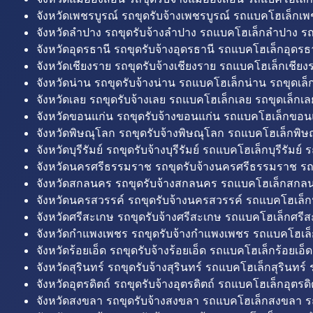
จังหวัดเพชรบูรณ์ รถขุดรับจ้างเพชรบูรณ์ รถแบคโฮเล็กเพช
จังหวัดลำปาง รถขุดรับจ้างลำปาง รถแบคโฮเล็กลำปาง รถ
จังหวัดอุดรธานี รถขุดรับจ้างอุดรธานี รถแบคโฮเล็กอุดรธา
จังหวัดเชียงราย รถขุดรับจ้างเชียงราย รถแบคโฮเล็กเชียงร
จังหวัดน่าน รถขุดรับจ้างน่าน รถแบคโฮเล็กน่าน รถขุดเล็
จังหวัดเลย รถขุดรับจ้างเลย รถแบคโฮเล็กเลย รถขุดเล็กเล
จังหวัดขอนแก่น รถขุดรับจ้างขอนแก่น รถแบคโฮเล็กขอนแ
จังหวัดพิษณุโลก รถขุดรับจ้างพิษณุโลก รถแบคโฮเล็กพิษ
จังหวัดบุรีรัมย์ รถขุดรับจ้างบุรีรัมย์ รถแบคโฮเล็กบุรีรัมย์ รถ
จังหวัดนครศรีธรรมราช รถขุดรับจ้างนครศรีธรรมราช ร
จังหวัดสกลนคร รถขุดรับจ้างสกลนคร รถแบคโฮเล็กสกลน
จังหวัดนครสวรรค์ รถขุดรับจ้างนครสวรรค์ รถแบคโฮเล็ก
จังหวัดศรีสะเกษ รถขุดรับจ้างศรีสะเกษ รถแบคโฮเล็กศรีส
จังหวัดกำแพงเพชร รถขุดรับจ้างกำแพงเพชร รถแบคโฮเล
จังหวัดร้อยเอ็ด รถขุดรับจ้างร้อยเอ็ด รถแบคโฮเล็กร้อยเอ็ด
จังหวัดสุรินทร์ รถขุดรับจ้างสุรินทร์ รถแบคโฮเล็กสุรินทร์ ร
จังหวัดอุตรดิตถ์ รถขุดรับจ้างอุตรดิตถ์ รถแบคโฮเล็กอุตรดิต
จังหวัดสงขลา รถขุดรับจ้างสงขลา รถแบคโฮเล็กสงขลา ร