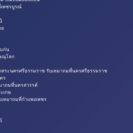
่เพชรบูรณ์
ี
าย
แก่น
ิษณุโลก
ขุดสระนครศรีธรรมราช รับเหมาถมที่นครศรีธรรมราช
นคร
หมาถมที่นครสวรรค์
สะเกษ
ับเหมาถมที่กำแพงเพชร
ถ์