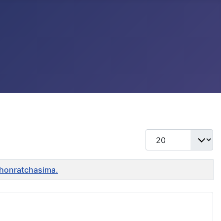
แสดง #
khonratchasima.