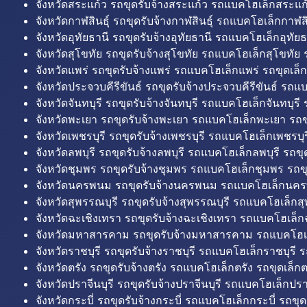
จังหวัดสระแก้ว รถขุดรับจ้างสระแก้ว รถแบคโฮเล็กสระแก้
จังหวัดกาฬสินธุ์ รถขุดรับจ้างกาฬสินธุ์ รถแบคโฮเล็กกาฬสิน
จังหวัดอุทัยธานี รถขุดรับจ้างอุทัยธานี รถแบคโฮเล็กอุทัยธ
จังหวัดสุโขทัย รถขุดรับจ้างสุโขทัย รถแบคโฮเล็กสุโขทัย ร
จังหวัดแพร่ รถขุดรับจ้างแพร่ รถแบคโฮเล็กแพร่ รถขุดเล็ก
จังหวัดประจวบคีรีขันธ์ รถขุดรับจ้างประจวบคีรีขันธ์ รถแ
จังหวัดจันทบุรี รถขุดรับจ้างจันทบุรี รถแบคโฮเล็กจันทบุรี ร
จังหวัดพะเยา รถขุดรับจ้างพะเยา รถแบคโฮเล็กพะเยา รถข
จังหวัดเพชรบุรี รถขุดรับจ้างเพชรบุรี รถแบคโฮเล็กเพชรบุรี
จังหวัดลพบุรี รถขุดรับจ้างลพบุรี รถแบคโฮเล็กลพบุรี รถขุด
จังหวัดชุมพร รถขุดรับจ้างชุมพร รถแบคโฮเล็กชุมพร รถขุ
จังหวัดนครพนม รถขุดรับจ้างนครพนม รถแบคโฮเล็กนคร
จังหวัดสุพรรณบุรี รถขุดรับจ้างสุพรรณบุรี รถแบคโฮเล็กสุ
จังหวัดฉะเชิงเทรา รถขุดรับจ้างฉะเชิงเทรา รถแบคโฮเล็ก
จังหวัดมหาสารคาม รถขุดรับจ้างมหาสารคาม รถแบคโฮ
จังหวัดราชบุรี รถขุดรับจ้างราชบุรี รถแบคโฮเล็กราชบุรี ร
จังหวัดตรัง รถขุดรับจ้างตรัง รถแบคโฮเล็กตรัง รถขุดเล็กต
จังหวัดปราจีนบุรี รถขุดรับจ้างปราจีนบุรี รถแบคโฮเล็กปราจ
จังหวัดกระบี่ รถขุดรับจ้างกระบี่ รถแบคโฮเล็กกระบี่ รถขุดเ