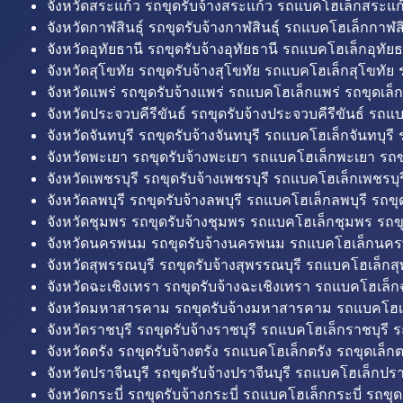
จังหวัดสระแก้ว รถขุดรับจ้างสระแก้ว รถแบคโฮเล็กสระแก้
จังหวัดกาฬสินธุ์ รถขุดรับจ้างกาฬสินธุ์ รถแบคโฮเล็กกาฬสิน
จังหวัดอุทัยธานี รถขุดรับจ้างอุทัยธานี รถแบคโฮเล็กอุทัยธ
จังหวัดสุโขทัย รถขุดรับจ้างสุโขทัย รถแบคโฮเล็กสุโขทัย ร
จังหวัดแพร่ รถขุดรับจ้างแพร่ รถแบคโฮเล็กแพร่ รถขุดเล็ก
จังหวัดประจวบคีรีขันธ์ รถขุดรับจ้างประจวบคีรีขันธ์ รถแ
จังหวัดจันทบุรี รถขุดรับจ้างจันทบุรี รถแบคโฮเล็กจันทบุรี ร
จังหวัดพะเยา รถขุดรับจ้างพะเยา รถแบคโฮเล็กพะเยา รถข
จังหวัดเพชรบุรี รถขุดรับจ้างเพชรบุรี รถแบคโฮเล็กเพชรบุรี
จังหวัดลพบุรี รถขุดรับจ้างลพบุรี รถแบคโฮเล็กลพบุรี รถขุด
จังหวัดชุมพร รถขุดรับจ้างชุมพร รถแบคโฮเล็กชุมพร รถขุ
จังหวัดนครพนม รถขุดรับจ้างนครพนม รถแบคโฮเล็กนคร
จังหวัดสุพรรณบุรี รถขุดรับจ้างสุพรรณบุรี รถแบคโฮเล็กสุ
จังหวัดฉะเชิงเทรา รถขุดรับจ้างฉะเชิงเทรา รถแบคโฮเล็ก
จังหวัดมหาสารคาม รถขุดรับจ้างมหาสารคาม รถแบคโฮ
จังหวัดราชบุรี รถขุดรับจ้างราชบุรี รถแบคโฮเล็กราชบุรี ร
จังหวัดตรัง รถขุดรับจ้างตรัง รถแบคโฮเล็กตรัง รถขุดเล็กต
จังหวัดปราจีนบุรี รถขุดรับจ้างปราจีนบุรี รถแบคโฮเล็กปราจ
จังหวัดกระบี่ รถขุดรับจ้างกระบี่ รถแบคโฮเล็กกระบี่ รถขุดเ