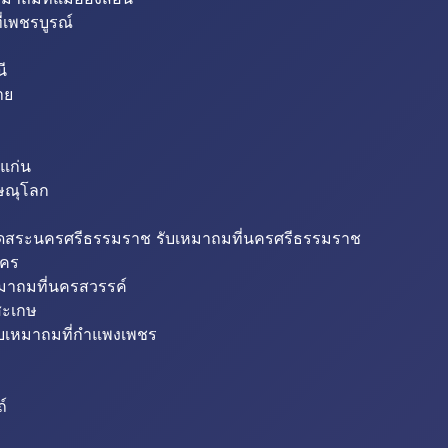
่เพชรบูรณ์
ี
าย
แก่น
ิษณุโลก
ขุดสระนครศรีธรรมราช รับเหมาถมที่นครศรีธรรมราช
นคร
หมาถมที่นครสวรรค์
สะเกษ
ับเหมาถมที่กำแพงเพชร
ถ์