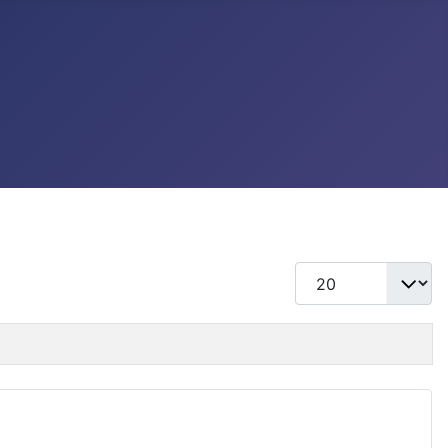
แสดง #