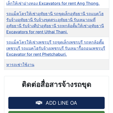
เล็กให้เช่าอ่างทอง Excavators for rent Ang Thong.
รถแม็คโครให้เช่าอุทัยธานี รถขุดเล็กอุทัยธานี รถแบคโฮ
รับจ้างอุทัยธานี รับจ้างขุดสระอุทัยธานี รับเหมาถมที่
อุทัยธานี รับจ้างตีป่าอุทัยธานี รถหกล้อดั้มให้เช่าอุทัยธานี
Excavators for rent Uthai Thani.
รถแม็คโครให้เช่าเพชรบุรี รถขุดเล็กเพชรบุรี รถหกล้อดั๊ม
เพชรบุรี รถแบคโฮรับจ้างเพชรบุรี รับเหมารื้อถอนเพชรบุรี
Excavator for rent Phetchaburi.
หารถเช่าใช้งาน
ติดต่อสื่อสารจ้างรถขุด
ADD LINE OA