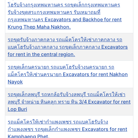
โฮรับจ้างกรุงเทพมหานคร รถขุดเล็กกรุงเทพมหานคร
รับจ้างขุดสระกรุงเทพมหานคร รับเหมาถมที่
กรุงเทพมหานคร Excavators and Backhoe for rent
Krung Thep Maha Nakhon.
รถขุดรับจ้างภาคกลาง รถแม็คโครให้เช่าภาคกลาง รถ
แบคโฮรับจ้างภาคกลาง รถขุดเล็กภาคกลาง Excavators
for rent in the central region.
รถขุดเล็กนครนายก รถแบคโฮรับจ้างนครนายก รถ
แม็คโครให้เช่านครนายก Excavators for rent Nakhon
Nayok
รถขุดเล็กลพบุรี รถหกล้อรับจ้างลพบุรี รถแม็คโครให้เช่า
ลพบุรี จำหน่าย หินคลุก ทราย หิน 3/4 Excavator for rent
Lop Buri
รถแม็คโครให้เช่ากำแพงเพชร รถแบคโฮรับจ้าง
กำแพงเพชร รถขุดเล็กกำแพงเพชร Excavators for rent
Kamphaeng Phet.