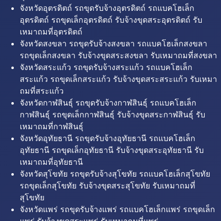
จังหวัดอุตรดิตถ์ รถขุดรับจ้างอุตรดิตถ์ รถแบคโฮเล็ก
อุตรดิตถ์ รถขุดเล็กอุตรดิตถ์ รับจ้างขุดสระอุตรดิตถ์ รับ
เหมาถมที่อุตรดิตถ์
จังหวัดสงขลา รถขุดรับจ้างสงขลา รถแบคโฮเล็กสงขลา
รถขุดเล็กสงขลา รับจ้างขุดสระสงขลา รับเหมาถมที่สงขลา
จังหวัดสระแก้ว รถขุดรับจ้างสระแก้ว รถแบคโฮเล็ก
สระแก้ว รถขุดเล็กสระแก้ว รับจ้างขุดสระสระแก้ว รับเหมา
ถมที่สระแก้ว
จังหวัดกาฬสินธุ์ รถขุดรับจ้างกาฬสินธุ์ รถแบคโฮเล็ก
กาฬสินธุ์ รถขุดเล็กกาฬสินธุ์ รับจ้างขุดสระกาฬสินธุ์ รับ
เหมาถมที่กาฬสินธุ์
จังหวัดอุทัยธานี รถขุดรับจ้างอุทัยธานี รถแบคโฮเล็ก
อุทัยธานี รถขุดเล็กอุทัยธานี รับจ้างขุดสระอุทัยธานี รับ
เหมาถมที่อุทัยธานี
จังหวัดสุโขทัย รถขุดรับจ้างสุโขทัย รถแบคโฮเล็กสุโขทัย
รถขุดเล็กสุโขทัย รับจ้างขุดสระสุโขทัย รับเหมาถมที่
สุโขทัย
จังหวัดแพร่ รถขุดรับจ้างแพร่ รถแบคโฮเล็กแพร่ รถขุดเล็ก