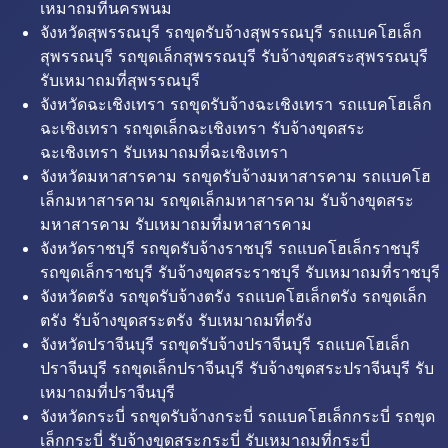
เหมาถมที่นครพนม
จังหวัดสุพรรณบุรี รถขุดรับจ้างสุพรรณบุรี รถแบคโฮเล็ก
สุพรรณบุรี รถขุดเล็กสุพรรณบุรี รับจ้างขุดสระสุพรรณบุรี
รับเหมาถมที่สุพรรณบุรี
จังหวัดฉะเชิงเทรา รถขุดรับจ้างฉะเชิงเทรา รถแบคโฮเล็ก
ฉะเชิงเทรา รถขุดเล็กฉะเชิงเทรา รับจ้างขุดสระ
ฉะเชิงเทรา รับเหมาถมที่ฉะเชิงเทรา
จังหวัดมหาสารคาม รถขุดรับจ้างมหาสารคาม รถแบคโฮ
เล็กมหาสารคาม รถขุดเล็กมหาสารคาม รับจ้างขุดสระ
มหาสารคาม รับเหมาถมที่มหาสารคาม
จังหวัดราชบุรี รถขุดรับจ้างราชบุรี รถแบคโฮเล็กราชบุรี
รถขุดเล็กราชบุรี รับจ้างขุดสระราชบุรี รับเหมาถมที่ราชบุรี
จังหวัดตรัง รถขุดรับจ้างตรัง รถแบคโฮเล็กตรัง รถขุดเล็ก
ตรัง รับจ้างขุดสระตรัง รับเหมาถมที่ตรัง
จังหวัดปราจีนบุรี รถขุดรับจ้างปราจีนบุรี รถแบคโฮเล็ก
ปราจีนบุรี รถขุดเล็กปราจีนบุรี รับจ้างขุดสระปราจีนบุรี รับ
เหมาถมที่ปราจีนบุรี
จังหวัดกระบี่ รถขุดรับจ้างกระบี่ รถแบคโฮเล็กกระบี่ รถขุด
เล็กกระบี่ รับจ้างขุดสระกระบี่ รับเหมาถมที่กระบี่