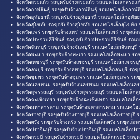
จังหวัดสระแก้ว รถขุดรับจ้างสระแก้ว รถแบคโฮเล็กสระแก้
จังหวัดกาฬสินธุ์ รถขุดรับจ้างกาฬสินธุ์ รถแบคโฮเล็กกาฬสิน
จังหวัดอุทัยธานี รถขุดรับจ้างอุทัยธานี รถแบคโฮเล็กอุทัยธ
จังหวัดสุโขทัย รถขุดรับจ้างสุโขทัย รถแบคโฮเล็กสุโขทัย ร
จังหวัดแพร่ รถขุดรับจ้างแพร่ รถแบคโฮเล็กแพร่ รถขุดเล็ก
จังหวัดประจวบคีรีขันธ์ รถขุดรับจ้างประจวบคีรีขันธ์ รถแ
จังหวัดจันทบุรี รถขุดรับจ้างจันทบุรี รถแบคโฮเล็กจันทบุรี ร
จังหวัดพะเยา รถขุดรับจ้างพะเยา รถแบคโฮเล็กพะเยา รถข
จังหวัดเพชรบุรี รถขุดรับจ้างเพชรบุรี รถแบคโฮเล็กเพชรบุรี
จังหวัดลพบุรี รถขุดรับจ้างลพบุรี รถแบคโฮเล็กลพบุรี รถขุด
จังหวัดชุมพร รถขุดรับจ้างชุมพร รถแบคโฮเล็กชุมพร รถขุ
จังหวัดนครพนม รถขุดรับจ้างนครพนม รถแบคโฮเล็กนคร
จังหวัดสุพรรณบุรี รถขุดรับจ้างสุพรรณบุรี รถแบคโฮเล็กสุ
จังหวัดฉะเชิงเทรา รถขุดรับจ้างฉะเชิงเทรา รถแบคโฮเล็ก
จังหวัดมหาสารคาม รถขุดรับจ้างมหาสารคาม รถแบคโฮ
จังหวัดราชบุรี รถขุดรับจ้างราชบุรี รถแบคโฮเล็กราชบุรี ร
จังหวัดตรัง รถขุดรับจ้างตรัง รถแบคโฮเล็กตรัง รถขุดเล็กต
จังหวัดปราจีนบุรี รถขุดรับจ้างปราจีนบุรี รถแบคโฮเล็กปราจ
จังหวัดกระบี่ รถขุดรับจ้างกระบี่ รถแบคโฮเล็กกระบี่ รถขุดเ