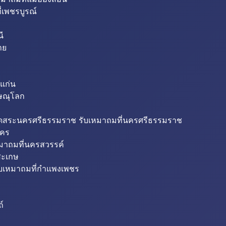
่เพชรบูรณ์
ี
าย
แก่น
ิษณุโลก
ขุดสระนครศรีธรรมราช รับเหมาถมที่นครศรีธรรมราช
นคร
หมาถมที่นครสวรรค์
สะเกษ
ับเหมาถมที่กำแพงเพชร
ถ์