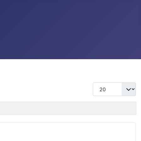
แสดง #