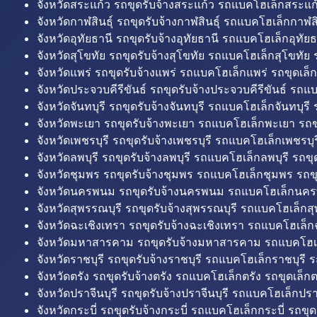
จังหวัดสระแก้ว รถขุดรับจ้างสระแก้ว รถแบคโฮเล็กสระแก้
จังหวัดกาฬสินธุ์ รถขุดรับจ้างกาฬสินธุ์ รถแบคโฮเล็กกาฬสิน
จังหวัดอุทัยธานี รถขุดรับจ้างอุทัยธานี รถแบคโฮเล็กอุทัยธ
จังหวัดสุโขทัย รถขุดรับจ้างสุโขทัย รถแบคโฮเล็กสุโขทัย ร
จังหวัดแพร่ รถขุดรับจ้างแพร่ รถแบคโฮเล็กแพร่ รถขุดเล็ก
จังหวัดประจวบคีรีขันธ์ รถขุดรับจ้างประจวบคีรีขันธ์ รถแ
จังหวัดจันทบุรี รถขุดรับจ้างจันทบุรี รถแบคโฮเล็กจันทบุรี ร
จังหวัดพะเยา รถขุดรับจ้างพะเยา รถแบคโฮเล็กพะเยา รถข
จังหวัดเพชรบุรี รถขุดรับจ้างเพชรบุรี รถแบคโฮเล็กเพชรบุรี
จังหวัดลพบุรี รถขุดรับจ้างลพบุรี รถแบคโฮเล็กลพบุรี รถขุด
จังหวัดชุมพร รถขุดรับจ้างชุมพร รถแบคโฮเล็กชุมพร รถขุ
จังหวัดนครพนม รถขุดรับจ้างนครพนม รถแบคโฮเล็กนคร
จังหวัดสุพรรณบุรี รถขุดรับจ้างสุพรรณบุรี รถแบคโฮเล็กสุ
จังหวัดฉะเชิงเทรา รถขุดรับจ้างฉะเชิงเทรา รถแบคโฮเล็ก
จังหวัดมหาสารคาม รถขุดรับจ้างมหาสารคาม รถแบคโฮ
จังหวัดราชบุรี รถขุดรับจ้างราชบุรี รถแบคโฮเล็กราชบุรี ร
จังหวัดตรัง รถขุดรับจ้างตรัง รถแบคโฮเล็กตรัง รถขุดเล็กต
จังหวัดปราจีนบุรี รถขุดรับจ้างปราจีนบุรี รถแบคโฮเล็กปราจ
จังหวัดกระบี่ รถขุดรับจ้างกระบี่ รถแบคโฮเล็กกระบี่ รถขุดเ