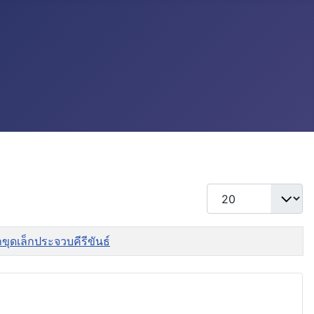
แสดง #
ขุดเล็กประจวบคีรีขันธ์