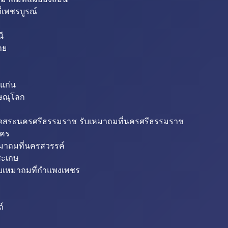
่เพชรบูรณ์
ี
าย
แก่น
ิษณุโลก
ขุดสระนครศรีธรรมราช รับเหมาถมที่นครศรีธรรมราช
นคร
หมาถมที่นครสวรรค์
สะเกษ
ับเหมาถมที่กำแพงเพชร
ถ์