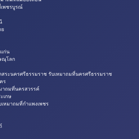
่เพชรบูรณ์
ี
าย
แก่น
ิษณุโลก
ขุดสระนครศรีธรรมราช รับเหมาถมที่นครศรีธรรมราช
นคร
หมาถมที่นครสวรรค์
สะเกษ
ับเหมาถมที่กำแพงเพชร
ถ์