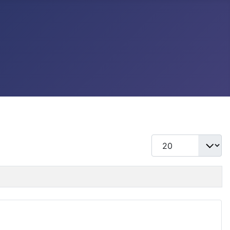
แสดง #