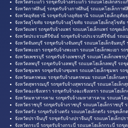
จังหวัดสระแก้ว รถขุดรับจ้างสระแก้ว รถแบคโฮเล็กสระแก้
จังหวัดกาฬสินธุ์ รถขุดรับจ้างกาฬสินธุ์ รถแบคโฮเล็กกาฬสิน
จังหวัดอุทัยธานี รถขุดรับจ้างอุทัยธานี รถแบคโฮเล็กอุทัยธ
จังหวัดสุโขทัย รถขุดรับจ้างสุโขทัย รถแบคโฮเล็กสุโขทัย ร
จังหวัดแพร่ รถขุดรับจ้างแพร่ รถแบคโฮเล็กแพร่ รถขุดเล็ก
จังหวัดประจวบคีรีขันธ์ รถขุดรับจ้างประจวบคีรีขันธ์ รถแ
จังหวัดจันทบุรี รถขุดรับจ้างจันทบุรี รถแบคโฮเล็กจันทบุรี ร
จังหวัดพะเยา รถขุดรับจ้างพะเยา รถแบคโฮเล็กพะเยา รถข
จังหวัดเพชรบุรี รถขุดรับจ้างเพชรบุรี รถแบคโฮเล็กเพชรบุรี
จังหวัดลพบุรี รถขุดรับจ้างลพบุรี รถแบคโฮเล็กลพบุรี รถขุด
จังหวัดชุมพร รถขุดรับจ้างชุมพร รถแบคโฮเล็กชุมพร รถขุ
จังหวัดนครพนม รถขุดรับจ้างนครพนม รถแบคโฮเล็กนคร
จังหวัดสุพรรณบุรี รถขุดรับจ้างสุพรรณบุรี รถแบคโฮเล็กสุ
จังหวัดฉะเชิงเทรา รถขุดรับจ้างฉะเชิงเทรา รถแบคโฮเล็ก
จังหวัดมหาสารคาม รถขุดรับจ้างมหาสารคาม รถแบคโฮ
จังหวัดราชบุรี รถขุดรับจ้างราชบุรี รถแบคโฮเล็กราชบุรี ร
จังหวัดตรัง รถขุดรับจ้างตรัง รถแบคโฮเล็กตรัง รถขุดเล็กต
จังหวัดปราจีนบุรี รถขุดรับจ้างปราจีนบุรี รถแบคโฮเล็กปราจ
จังหวัดกระบี่ รถขุดรับจ้างกระบี่ รถแบคโฮเล็กกระบี่ รถขุดเ