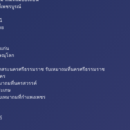
่เพชรบูรณ์
ี
าย
แก่น
ิษณุโลก
ขุดสระนครศรีธรรมราช รับเหมาถมที่นครศรีธรรมราช
นคร
หมาถมที่นครสวรรค์
สะเกษ
ับเหมาถมที่กำแพงเพชร
ถ์