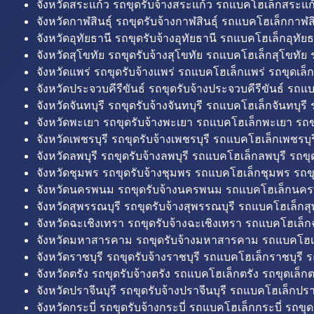
จังหวัดสระแก้ว รถขุดรับจ้างสระแก้ว รถแบคโฮเล็กสระแก้
จังหวัดกาฬสินธุ์ รถขุดรับจ้างกาฬสินธุ์ รถแบคโฮเล็กกาฬสิน
จังหวัดอุทัยธานี รถขุดรับจ้างอุทัยธานี รถแบคโฮเล็กอุทัยธ
จังหวัดสุโขทัย รถขุดรับจ้างสุโขทัย รถแบคโฮเล็กสุโขทัย ร
จังหวัดแพร่ รถขุดรับจ้างแพร่ รถแบคโฮเล็กแพร่ รถขุดเล็ก
จังหวัดประจวบคีรีขันธ์ รถขุดรับจ้างประจวบคีรีขันธ์ รถแ
จังหวัดจันทบุรี รถขุดรับจ้างจันทบุรี รถแบคโฮเล็กจันทบุรี ร
จังหวัดพะเยา รถขุดรับจ้างพะเยา รถแบคโฮเล็กพะเยา รถข
จังหวัดเพชรบุรี รถขุดรับจ้างเพชรบุรี รถแบคโฮเล็กเพชรบุรี
จังหวัดลพบุรี รถขุดรับจ้างลพบุรี รถแบคโฮเล็กลพบุรี รถขุด
จังหวัดชุมพร รถขุดรับจ้างชุมพร รถแบคโฮเล็กชุมพร รถขุ
จังหวัดนครพนม รถขุดรับจ้างนครพนม รถแบคโฮเล็กนคร
จังหวัดสุพรรณบุรี รถขุดรับจ้างสุพรรณบุรี รถแบคโฮเล็กสุ
จังหวัดฉะเชิงเทรา รถขุดรับจ้างฉะเชิงเทรา รถแบคโฮเล็ก
จังหวัดมหาสารคาม รถขุดรับจ้างมหาสารคาม รถแบคโฮ
จังหวัดราชบุรี รถขุดรับจ้างราชบุรี รถแบคโฮเล็กราชบุรี ร
จังหวัดตรัง รถขุดรับจ้างตรัง รถแบคโฮเล็กตรัง รถขุดเล็กต
จังหวัดปราจีนบุรี รถขุดรับจ้างปราจีนบุรี รถแบคโฮเล็กปราจ
จังหวัดกระบี่ รถขุดรับจ้างกระบี่ รถแบคโฮเล็กกระบี่ รถขุดเ