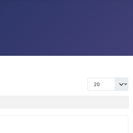
แสดง #