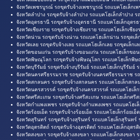
จังหวัดเพชรบูรณ์ รถขุดรับจ้างเพชรบูรณ์ รถแบคโฮเล็กเพช
จังหวัดลำปาง รถขุดรับจ้างลำปาง รถแบคโฮเล็กลำปาง รถ
จังหวัดอุดรธานี รถขุดรับจ้างอุดรธานี รถแบคโฮเล็กอุดรธา
จังหวัดเชียงราย รถขุดรับจ้างเชียงราย รถแบคโฮเล็กเชียงร
จังหวัดน่าน รถขุดรับจ้างน่าน รถแบคโฮเล็กน่าน รถขุดเล็
จังหวัดเลย รถขุดรับจ้างเลย รถแบคโฮเล็กเลย รถขุดเล็กเล
จังหวัดขอนแก่น รถขุดรับจ้างขอนแก่น รถแบคโฮเล็กขอนแ
จังหวัดพิษณุโลก รถขุดรับจ้างพิษณุโลก รถแบคโฮเล็กพิษ
จังหวัดบุรีรัมย์ รถขุดรับจ้างบุรีรัมย์ รถแบคโฮเล็กบุรีรัมย์ รถ
จังหวัดนครศรีธรรมราช รถขุดรับจ้างนครศรีธรรมราช ร
จังหวัดสกลนคร รถขุดรับจ้างสกลนคร รถแบคโฮเล็กสกลน
จังหวัดนครสวรรค์ รถขุดรับจ้างนครสวรรค์ รถแบคโฮเล็ก
จังหวัดศรีสะเกษ รถขุดรับจ้างศรีสะเกษ รถแบคโฮเล็กศรีส
จังหวัดกำแพงเพชร รถขุดรับจ้างกำแพงเพชร รถแบคโฮเล
จังหวัดร้อยเอ็ด รถขุดรับจ้างร้อยเอ็ด รถแบคโฮเล็กร้อยเอ็ด
จังหวัดสุรินทร์ รถขุดรับจ้างสุรินทร์ รถแบคโฮเล็กสุรินทร์ ร
จังหวัดอุตรดิตถ์ รถขุดรับจ้างอุตรดิตถ์ รถแบคโฮเล็กอุตรดิต
จังหวัดสงขลา รถขุดรับจ้างสงขลา รถแบคโฮเล็กสงขลา ร