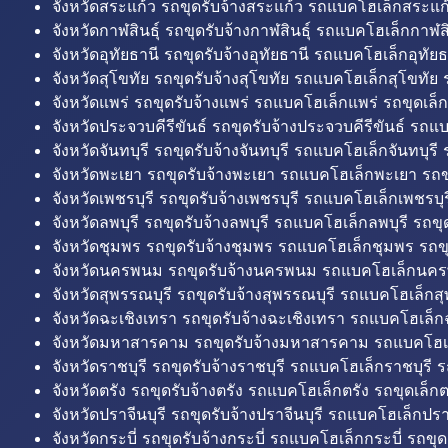
จังหวัดสระแก้ว รถขุดรับจ้างสระแก้ว รถแบคโฮเล็กสระแก้
จังหวัดกาฬสินธุ์ รถขุดรับจ้างกาฬสินธุ์ รถแบคโฮเล็กกาฬสิน
จังหวัดอุทัยธานี รถขุดรับจ้างอุทัยธานี รถแบคโฮเล็กอุทัยธ
จังหวัดสุโขทัย รถขุดรับจ้างสุโขทัย รถแบคโฮเล็กสุโขทัย ร
จังหวัดแพร่ รถขุดรับจ้างแพร่ รถแบคโฮเล็กแพร่ รถขุดเล็ก
จังหวัดประจวบคีรีขันธ์ รถขุดรับจ้างประจวบคีรีขันธ์ รถแ
จังหวัดจันทบุรี รถขุดรับจ้างจันทบุรี รถแบคโฮเล็กจันทบุรี ร
จังหวัดพะเยา รถขุดรับจ้างพะเยา รถแบคโฮเล็กพะเยา รถข
จังหวัดเพชรบุรี รถขุดรับจ้างเพชรบุรี รถแบคโฮเล็กเพชรบุรี
จังหวัดลพบุรี รถขุดรับจ้างลพบุรี รถแบคโฮเล็กลพบุรี รถขุด
จังหวัดชุมพร รถขุดรับจ้างชุมพร รถแบคโฮเล็กชุมพร รถขุ
จังหวัดนครพนม รถขุดรับจ้างนครพนม รถแบคโฮเล็กนคร
จังหวัดสุพรรณบุรี รถขุดรับจ้างสุพรรณบุรี รถแบคโฮเล็กสุ
จังหวัดฉะเชิงเทรา รถขุดรับจ้างฉะเชิงเทรา รถแบคโฮเล็ก
จังหวัดมหาสารคาม รถขุดรับจ้างมหาสารคาม รถแบคโฮ
จังหวัดราชบุรี รถขุดรับจ้างราชบุรี รถแบคโฮเล็กราชบุรี ร
จังหวัดตรัง รถขุดรับจ้างตรัง รถแบคโฮเล็กตรัง รถขุดเล็กต
จังหวัดปราจีนบุรี รถขุดรับจ้างปราจีนบุรี รถแบคโฮเล็กปราจ
จังหวัดกระบี่ รถขุดรับจ้างกระบี่ รถแบคโฮเล็กกระบี่ รถขุดเ