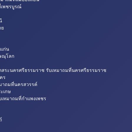
่เพชรบูรณ์
ี
าย
แก่น
ิษณุโลก
ขุดสระนครศรีธรรมราช รับเหมาถมที่นครศรีธรรมราช
นคร
หมาถมที่นครสวรรค์
สะเกษ
ับเหมาถมที่กำแพงเพชร
ถ์