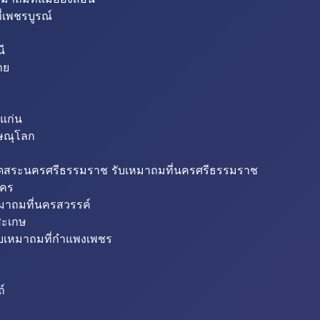
่เพชรบูรณ์
ี
าย
แก่น
ิษณุโลก
ขุดสระนครศรีธรรมราช รับเหมาถมที่นครศรีธรรมราช
นคร
หมาถมที่นครสวรรค์
สะเกษ
ับเหมาถมที่กำแพงเพชร
ถ์