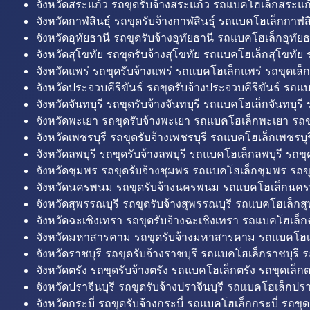
จังหวัดสระแก้ว รถขุดรับจ้างสระแก้ว รถแบคโฮเล็กสระแก้
จังหวัดกาฬสินธุ์ รถขุดรับจ้างกาฬสินธุ์ รถแบคโฮเล็กกาฬสิน
จังหวัดอุทัยธานี รถขุดรับจ้างอุทัยธานี รถแบคโฮเล็กอุทัยธ
จังหวัดสุโขทัย รถขุดรับจ้างสุโขทัย รถแบคโฮเล็กสุโขทัย ร
จังหวัดแพร่ รถขุดรับจ้างแพร่ รถแบคโฮเล็กแพร่ รถขุดเล็ก
จังหวัดประจวบคีรีขันธ์ รถขุดรับจ้างประจวบคีรีขันธ์ รถแ
จังหวัดจันทบุรี รถขุดรับจ้างจันทบุรี รถแบคโฮเล็กจันทบุรี ร
จังหวัดพะเยา รถขุดรับจ้างพะเยา รถแบคโฮเล็กพะเยา รถข
จังหวัดเพชรบุรี รถขุดรับจ้างเพชรบุรี รถแบคโฮเล็กเพชรบุรี
จังหวัดลพบุรี รถขุดรับจ้างลพบุรี รถแบคโฮเล็กลพบุรี รถขุด
จังหวัดชุมพร รถขุดรับจ้างชุมพร รถแบคโฮเล็กชุมพร รถขุ
จังหวัดนครพนม รถขุดรับจ้างนครพนม รถแบคโฮเล็กนคร
จังหวัดสุพรรณบุรี รถขุดรับจ้างสุพรรณบุรี รถแบคโฮเล็กสุ
จังหวัดฉะเชิงเทรา รถขุดรับจ้างฉะเชิงเทรา รถแบคโฮเล็ก
จังหวัดมหาสารคาม รถขุดรับจ้างมหาสารคาม รถแบคโฮ
จังหวัดราชบุรี รถขุดรับจ้างราชบุรี รถแบคโฮเล็กราชบุรี ร
จังหวัดตรัง รถขุดรับจ้างตรัง รถแบคโฮเล็กตรัง รถขุดเล็กต
จังหวัดปราจีนบุรี รถขุดรับจ้างปราจีนบุรี รถแบคโฮเล็กปราจ
จังหวัดกระบี่ รถขุดรับจ้างกระบี่ รถแบคโฮเล็กกระบี่ รถขุดเ