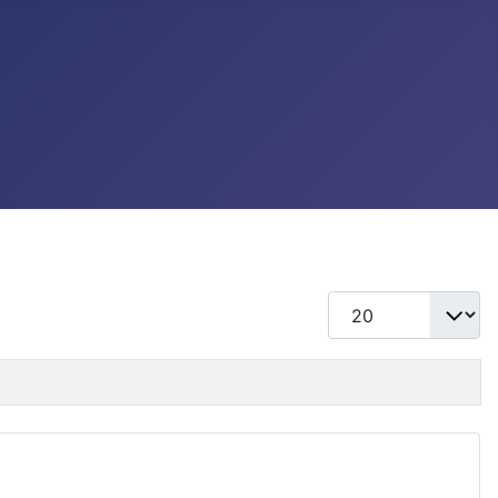
แสดง #