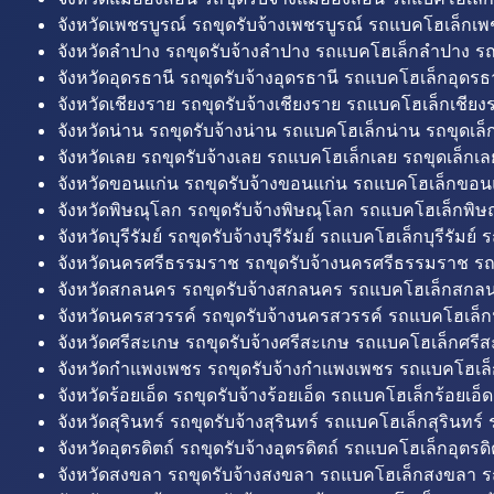
จังหวัดเพชรบูรณ์ รถขุดรับจ้างเพชรบูรณ์ รถแบคโฮเล็กเพช
จังหวัดลำปาง รถขุดรับจ้างลำปาง รถแบคโฮเล็กลำปาง รถ
จังหวัดอุดรธานี รถขุดรับจ้างอุดรธานี รถแบคโฮเล็กอุดรธา
จังหวัดเชียงราย รถขุดรับจ้างเชียงราย รถแบคโฮเล็กเชียงร
จังหวัดน่าน รถขุดรับจ้างน่าน รถแบคโฮเล็กน่าน รถขุดเล็
จังหวัดเลย รถขุดรับจ้างเลย รถแบคโฮเล็กเลย รถขุดเล็กเล
จังหวัดขอนแก่น รถขุดรับจ้างขอนแก่น รถแบคโฮเล็กขอนแ
จังหวัดพิษณุโลก รถขุดรับจ้างพิษณุโลก รถแบคโฮเล็กพิษ
จังหวัดบุรีรัมย์ รถขุดรับจ้างบุรีรัมย์ รถแบคโฮเล็กบุรีรัมย์ รถ
จังหวัดนครศรีธรรมราช รถขุดรับจ้างนครศรีธรรมราช ร
จังหวัดสกลนคร รถขุดรับจ้างสกลนคร รถแบคโฮเล็กสกลน
จังหวัดนครสวรรค์ รถขุดรับจ้างนครสวรรค์ รถแบคโฮเล็ก
จังหวัดศรีสะเกษ รถขุดรับจ้างศรีสะเกษ รถแบคโฮเล็กศรีส
จังหวัดกำแพงเพชร รถขุดรับจ้างกำแพงเพชร รถแบคโฮเล
จังหวัดร้อยเอ็ด รถขุดรับจ้างร้อยเอ็ด รถแบคโฮเล็กร้อยเอ็ด
จังหวัดสุรินทร์ รถขุดรับจ้างสุรินทร์ รถแบคโฮเล็กสุรินทร์ ร
จังหวัดอุตรดิตถ์ รถขุดรับจ้างอุตรดิตถ์ รถแบคโฮเล็กอุตรดิต
จังหวัดสงขลา รถขุดรับจ้างสงขลา รถแบคโฮเล็กสงขลา ร