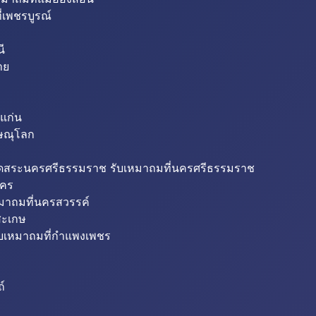
่เพชรบูรณ์
ี
าย
แก่น
ิษณุโลก
ขุดสระนครศรีธรรมราช รับเหมาถมที่นครศรีธรรมราช
นคร
หมาถมที่นครสวรรค์
สะเกษ
ับเหมาถมที่กำแพงเพชร
ถ์