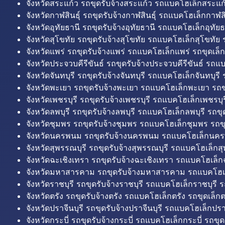
จังหวัดสระแก้ว รถขุดรับจ้างสระแก้ว รถแบคโฮเล็กสระแก้
จังหวัดกาฬสินธุ์ รถขุดรับจ้างกาฬสินธุ์ รถแบคโฮเล็กกาฬสิน
จังหวัดอุทัยธานี รถขุดรับจ้างอุทัยธานี รถแบคโฮเล็กอุทัยธ
จังหวัดสุโขทัย รถขุดรับจ้างสุโขทัย รถแบคโฮเล็กสุโขทัย ร
จังหวัดแพร่ รถขุดรับจ้างแพร่ รถแบคโฮเล็กแพร่ รถขุดเล็ก
จังหวัดประจวบคีรีขันธ์ รถขุดรับจ้างประจวบคีรีขันธ์ รถแ
จังหวัดจันทบุรี รถขุดรับจ้างจันทบุรี รถแบคโฮเล็กจันทบุรี ร
จังหวัดพะเยา รถขุดรับจ้างพะเยา รถแบคโฮเล็กพะเยา รถข
จังหวัดเพชรบุรี รถขุดรับจ้างเพชรบุรี รถแบคโฮเล็กเพชรบุรี
จังหวัดลพบุรี รถขุดรับจ้างลพบุรี รถแบคโฮเล็กลพบุรี รถขุด
จังหวัดชุมพร รถขุดรับจ้างชุมพร รถแบคโฮเล็กชุมพร รถขุ
จังหวัดนครพนม รถขุดรับจ้างนครพนม รถแบคโฮเล็กนคร
จังหวัดสุพรรณบุรี รถขุดรับจ้างสุพรรณบุรี รถแบคโฮเล็กสุ
จังหวัดฉะเชิงเทรา รถขุดรับจ้างฉะเชิงเทรา รถแบคโฮเล็ก
จังหวัดมหาสารคาม รถขุดรับจ้างมหาสารคาม รถแบคโฮ
จังหวัดราชบุรี รถขุดรับจ้างราชบุรี รถแบคโฮเล็กราชบุรี ร
จังหวัดตรัง รถขุดรับจ้างตรัง รถแบคโฮเล็กตรัง รถขุดเล็กต
จังหวัดปราจีนบุรี รถขุดรับจ้างปราจีนบุรี รถแบคโฮเล็กปราจ
จังหวัดกระบี่ รถขุดรับจ้างกระบี่ รถแบคโฮเล็กกระบี่ รถขุดเ