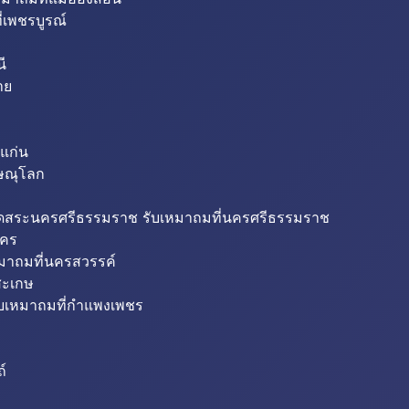
่เพชรบูรณ์
ี
าย
แก่น
ิษณุโลก
ขุดสระนครศรีธรรมราช รับเหมาถมที่นครศรีธรรมราช
นคร
หมาถมที่นครสวรรค์
สะเกษ
ับเหมาถมที่กำแพงเพชร
ถ์