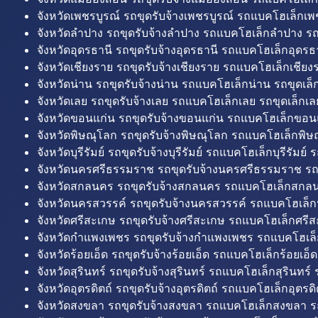
จังหวัดเพชรบูรณ์ รถขุดรับจ้างเพชรบูรณ์ รถแบคโฮเล็กเพช
จังหวัดลำปาง รถขุดรับจ้างลำปาง รถแบคโฮเล็กลำปาง รถ
จังหวัดอุดรธานี รถขุดรับจ้างอุดรธานี รถแบคโฮเล็กอุดรธา
จังหวัดเชียงราย รถขุดรับจ้างเชียงราย รถแบคโฮเล็กเชียงร
จังหวัดน่าน รถขุดรับจ้างน่าน รถแบคโฮเล็กน่าน รถขุดเล็
จังหวัดเลย รถขุดรับจ้างเลย รถแบคโฮเล็กเลย รถขุดเล็กเล
จังหวัดขอนแก่น รถขุดรับจ้างขอนแก่น รถแบคโฮเล็กขอนแ
จังหวัดพิษณุโลก รถขุดรับจ้างพิษณุโลก รถแบคโฮเล็กพิษ
จังหวัดบุรีรัมย์ รถขุดรับจ้างบุรีรัมย์ รถแบคโฮเล็กบุรีรัมย์ รถ
จังหวัดนครศรีธรรมราช รถขุดรับจ้างนครศรีธรรมราช ร
จังหวัดสกลนคร รถขุดรับจ้างสกลนคร รถแบคโฮเล็กสกลน
จังหวัดนครสวรรค์ รถขุดรับจ้างนครสวรรค์ รถแบคโฮเล็ก
จังหวัดศรีสะเกษ รถขุดรับจ้างศรีสะเกษ รถแบคโฮเล็กศรีส
จังหวัดกำแพงเพชร รถขุดรับจ้างกำแพงเพชร รถแบคโฮเล
จังหวัดร้อยเอ็ด รถขุดรับจ้างร้อยเอ็ด รถแบคโฮเล็กร้อยเอ็ด
จังหวัดสุรินทร์ รถขุดรับจ้างสุรินทร์ รถแบคโฮเล็กสุรินทร์ ร
จังหวัดอุตรดิตถ์ รถขุดรับจ้างอุตรดิตถ์ รถแบคโฮเล็กอุตรดิต
จังหวัดสงขลา รถขุดรับจ้างสงขลา รถแบคโฮเล็กสงขลา ร