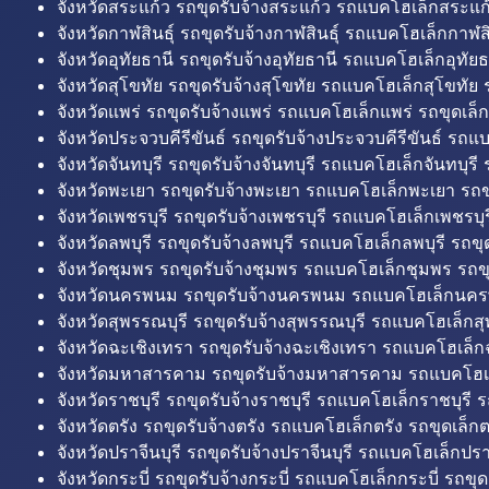
จังหวัดสระแก้ว รถขุดรับจ้างสระแก้ว รถแบคโฮเล็กสระแก้
จังหวัดกาฬสินธุ์ รถขุดรับจ้างกาฬสินธุ์ รถแบคโฮเล็กกาฬสิน
จังหวัดอุทัยธานี รถขุดรับจ้างอุทัยธานี รถแบคโฮเล็กอุทัยธ
จังหวัดสุโขทัย รถขุดรับจ้างสุโขทัย รถแบคโฮเล็กสุโขทัย ร
จังหวัดแพร่ รถขุดรับจ้างแพร่ รถแบคโฮเล็กแพร่ รถขุดเล็ก
จังหวัดประจวบคีรีขันธ์ รถขุดรับจ้างประจวบคีรีขันธ์ รถแ
จังหวัดจันทบุรี รถขุดรับจ้างจันทบุรี รถแบคโฮเล็กจันทบุรี ร
จังหวัดพะเยา รถขุดรับจ้างพะเยา รถแบคโฮเล็กพะเยา รถข
จังหวัดเพชรบุรี รถขุดรับจ้างเพชรบุรี รถแบคโฮเล็กเพชรบุรี
จังหวัดลพบุรี รถขุดรับจ้างลพบุรี รถแบคโฮเล็กลพบุรี รถขุด
จังหวัดชุมพร รถขุดรับจ้างชุมพร รถแบคโฮเล็กชุมพร รถขุ
จังหวัดนครพนม รถขุดรับจ้างนครพนม รถแบคโฮเล็กนคร
จังหวัดสุพรรณบุรี รถขุดรับจ้างสุพรรณบุรี รถแบคโฮเล็กสุ
จังหวัดฉะเชิงเทรา รถขุดรับจ้างฉะเชิงเทรา รถแบคโฮเล็ก
จังหวัดมหาสารคาม รถขุดรับจ้างมหาสารคาม รถแบคโฮ
จังหวัดราชบุรี รถขุดรับจ้างราชบุรี รถแบคโฮเล็กราชบุรี ร
จังหวัดตรัง รถขุดรับจ้างตรัง รถแบคโฮเล็กตรัง รถขุดเล็กต
จังหวัดปราจีนบุรี รถขุดรับจ้างปราจีนบุรี รถแบคโฮเล็กปราจ
จังหวัดกระบี่ รถขุดรับจ้างกระบี่ รถแบคโฮเล็กกระบี่ รถขุดเ