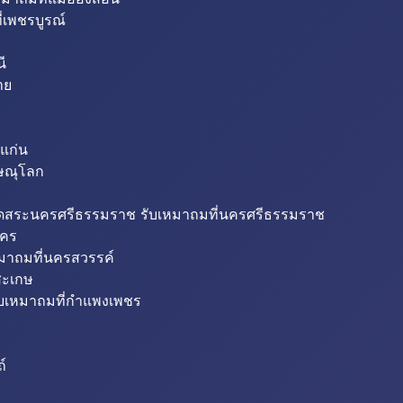
่เพชรบูรณ์
ี
าย
แก่น
ิษณุโลก
ขุดสระนครศรีธรรมราช รับเหมาถมที่นครศรีธรรมราช
นคร
หมาถมที่นครสวรรค์
สะเกษ
ับเหมาถมที่กำแพงเพชร
ถ์