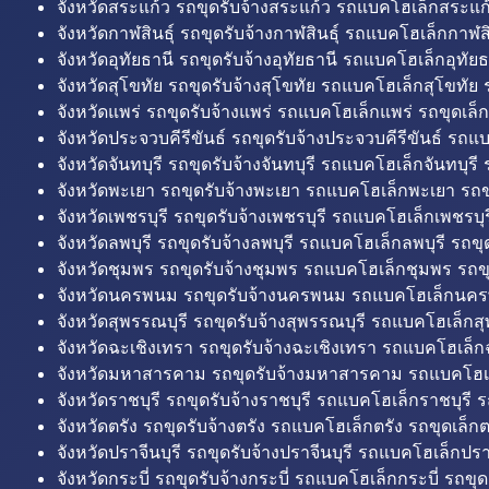
จังหวัดสระแก้ว รถขุดรับจ้างสระแก้ว รถแบคโฮเล็กสระแก้
จังหวัดกาฬสินธุ์ รถขุดรับจ้างกาฬสินธุ์ รถแบคโฮเล็กกาฬสิน
จังหวัดอุทัยธานี รถขุดรับจ้างอุทัยธานี รถแบคโฮเล็กอุทัยธ
จังหวัดสุโขทัย รถขุดรับจ้างสุโขทัย รถแบคโฮเล็กสุโขทัย ร
จังหวัดแพร่ รถขุดรับจ้างแพร่ รถแบคโฮเล็กแพร่ รถขุดเล็ก
จังหวัดประจวบคีรีขันธ์ รถขุดรับจ้างประจวบคีรีขันธ์ รถแ
จังหวัดจันทบุรี รถขุดรับจ้างจันทบุรี รถแบคโฮเล็กจันทบุรี ร
จังหวัดพะเยา รถขุดรับจ้างพะเยา รถแบคโฮเล็กพะเยา รถข
จังหวัดเพชรบุรี รถขุดรับจ้างเพชรบุรี รถแบคโฮเล็กเพชรบุรี
จังหวัดลพบุรี รถขุดรับจ้างลพบุรี รถแบคโฮเล็กลพบุรี รถขุด
จังหวัดชุมพร รถขุดรับจ้างชุมพร รถแบคโฮเล็กชุมพร รถขุ
จังหวัดนครพนม รถขุดรับจ้างนครพนม รถแบคโฮเล็กนคร
จังหวัดสุพรรณบุรี รถขุดรับจ้างสุพรรณบุรี รถแบคโฮเล็กสุ
จังหวัดฉะเชิงเทรา รถขุดรับจ้างฉะเชิงเทรา รถแบคโฮเล็ก
จังหวัดมหาสารคาม รถขุดรับจ้างมหาสารคาม รถแบคโฮ
จังหวัดราชบุรี รถขุดรับจ้างราชบุรี รถแบคโฮเล็กราชบุรี ร
จังหวัดตรัง รถขุดรับจ้างตรัง รถแบคโฮเล็กตรัง รถขุดเล็กต
จังหวัดปราจีนบุรี รถขุดรับจ้างปราจีนบุรี รถแบคโฮเล็กปราจ
จังหวัดกระบี่ รถขุดรับจ้างกระบี่ รถแบคโฮเล็กกระบี่ รถขุดเ