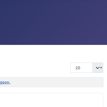
แสดง #
ngson.