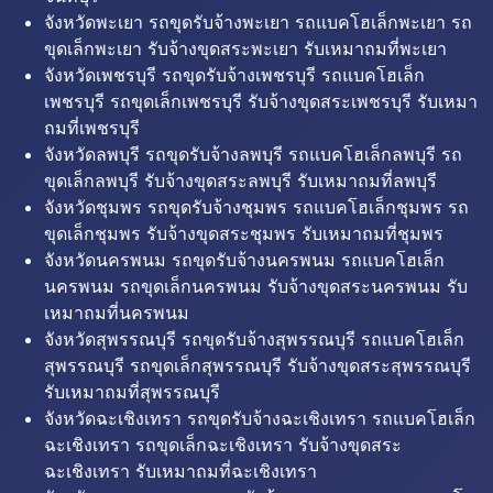
จังหวัดพะเยา รถขุดรับจ้างพะเยา รถแบคโฮเล็กพะเยา รถ
ขุดเล็กพะเยา รับจ้างขุดสระพะเยา รับเหมาถมที่พะเยา
จังหวัดเพชรบุรี รถขุดรับจ้างเพชรบุรี รถแบคโฮเล็ก
เพชรบุรี รถขุดเล็กเพชรบุรี รับจ้างขุดสระเพชรบุรี รับเหมา
ถมที่เพชรบุรี
จังหวัดลพบุรี รถขุดรับจ้างลพบุรี รถแบคโฮเล็กลพบุรี รถ
ขุดเล็กลพบุรี รับจ้างขุดสระลพบุรี รับเหมาถมที่ลพบุรี
จังหวัดชุมพร รถขุดรับจ้างชุมพร รถแบคโฮเล็กชุมพร รถ
ขุดเล็กชุมพร รับจ้างขุดสระชุมพร รับเหมาถมที่ชุมพร
จังหวัดนครพนม รถขุดรับจ้างนครพนม รถแบคโฮเล็ก
นครพนม รถขุดเล็กนครพนม รับจ้างขุดสระนครพนม รับ
เหมาถมที่นครพนม
จังหวัดสุพรรณบุรี รถขุดรับจ้างสุพรรณบุรี รถแบคโฮเล็ก
สุพรรณบุรี รถขุดเล็กสุพรรณบุรี รับจ้างขุดสระสุพรรณบุรี
รับเหมาถมที่สุพรรณบุรี
จังหวัดฉะเชิงเทรา รถขุดรับจ้างฉะเชิงเทรา รถแบคโฮเล็ก
ฉะเชิงเทรา รถขุดเล็กฉะเชิงเทรา รับจ้างขุดสระ
ฉะเชิงเทรา รับเหมาถมที่ฉะเชิงเทรา