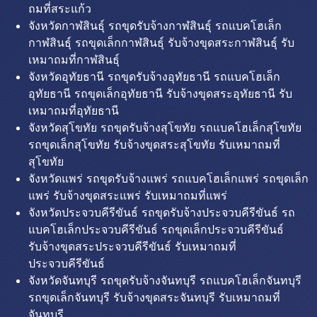
ถมที่สระแก้ว
จังหวัดกาฬสินธุ์ รถขุดรับจ้างกาฬสินธุ์ รถแบคโฮเล็ก
กาฬสินธุ์ รถขุดเล็กกาฬสินธุ์ รับจ้างขุดสระกาฬสินธุ์ รับ
เหมาถมที่กาฬสินธุ์
จังหวัดอุทัยธานี รถขุดรับจ้างอุทัยธานี รถแบคโฮเล็ก
อุทัยธานี รถขุดเล็กอุทัยธานี รับจ้างขุดสระอุทัยธานี รับ
เหมาถมที่อุทัยธานี
จังหวัดสุโขทัย รถขุดรับจ้างสุโขทัย รถแบคโฮเล็กสุโขทัย
รถขุดเล็กสุโขทัย รับจ้างขุดสระสุโขทัย รับเหมาถมที่
สุโขทัย
จังหวัดแพร่ รถขุดรับจ้างแพร่ รถแบคโฮเล็กแพร่ รถขุดเล็ก
แพร่ รับจ้างขุดสระแพร่ รับเหมาถมที่แพร่
จังหวัดประจวบคีรีขันธ์ รถขุดรับจ้างประจวบคีรีขันธ์ รถ
แบคโฮเล็กประจวบคีรีขันธ์ รถขุดเล็กประจวบคีรีขันธ์
รับจ้างขุดสระประจวบคีรีขันธ์ รับเหมาถมที่
ประจวบคีรีขันธ์
จังหวัดจันทบุรี รถขุดรับจ้างจันทบุรี รถแบคโฮเล็กจันทบุรี
รถขุดเล็กจันทบุรี รับจ้างขุดสระจันทบุรี รับเหมาถมที่
จันทบุรี