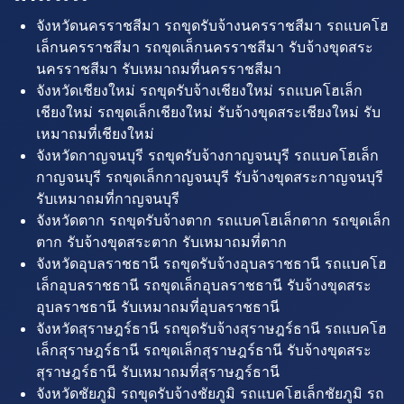
จังหวัดนครราชสีมา รถขุดรับจ้างนครราชสีมา รถแบคโฮ
เล็กนครราชสีมา รถขุดเล็กนครราชสีมา รับจ้างขุดสระ
นครราชสีมา รับเหมาถมที่นครราชสีมา
จังหวัดเชียงใหม่ รถขุดรับจ้างเชียงใหม่ รถแบคโฮเล็ก
เชียงใหม่ รถขุดเล็กเชียงใหม่ รับจ้างขุดสระเชียงใหม่ รับ
เหมาถมที่เชียงใหม่
จังหวัดกาญจนบุรี รถขุดรับจ้างกาญจนบุรี รถแบคโฮเล็ก
กาญจนบุรี รถขุดเล็กกาญจนบุรี รับจ้างขุดสระกาญจนบุรี
รับเหมาถมที่กาญจนบุรี
จังหวัดตาก รถขุดรับจ้างตาก รถแบคโฮเล็กตาก รถขุดเล็ก
ตาก รับจ้างขุดสระตาก รับเหมาถมที่ตาก
จังหวัดอุบลราชธานี รถขุดรับจ้างอุบลราชธานี รถแบคโฮ
เล็กอุบลราชธานี รถขุดเล็กอุบลราชธานี รับจ้างขุดสระ
อุบลราชธานี รับเหมาถมที่อุบลราชธานี
จังหวัดสุราษฎร์ธานี รถขุดรับจ้างสุราษฎร์ธานี รถแบคโฮ
เล็กสุราษฎร์ธานี รถขุดเล็กสุราษฎร์ธานี รับจ้างขุดสระ
สุราษฎร์ธานี รับเหมาถมที่สุราษฎร์ธานี
จังหวัดชัยภูมิ รถขุดรับจ้างชัยภูมิ รถแบคโฮเล็กชัยภูมิ รถ