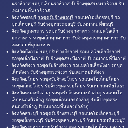
นราธิวาส รถขุดเล็กนราธิวาส รับจ้างขุดสระนราธิวาส รับ
เหมาถมที่นราธิวาส
จังหวัดชลบุรี
รถขุดรับจ้างชลบุรี
รถแบคโฮเล็กชลบุรี รถ
ขุดเล็กชลบุรี รับจ้างขุดสระชลบุรี รับเหมาถมที่ชลบุรี
จังหวัดมุกดาหาร รถขุดรับจ้างมุกดาหาร รถแบคโฮเล็ก
มุกดาหาร รถขุดเล็กมุกดาหาร รับจ้างขุดสระมุกดาหาร รับ
เหมาถมที่มุกดาหาร
จังหวัดบึงกาฬ รถขุดรับจ้างบึงกาฬ รถแบคโฮเล็กบึงกาฬ
รถขุดเล็กบึงกาฬ รับจ้างขุดสระบึงกาฬ รับเหมาถมที่บึงกาฬ
จังหวัดพังงา รถขุดรับจ้างพังงา รถแบคโฮเล็กพังงา รถขุด
เล็กพังงา รับจ้างขุดสระพังงา รับเหมาถมที่พังงา
จังหวัดยโสธร รถขุดรับจ้างยโสธร รถแบคโฮเล็กยโสธร
รถขุดเล็กยโสธร รับจ้างขุดสระยโสธร รับเหมาถมที่ยโสธร
จังหวัดหนองบัวลำภู รถขุดรับจ้างหนองบัวลำภู รถแบคโฮ
เล็กหนองบัวลำภู รถขุดเล็กหนองบัวลำภู รับจ้างขุดสระ
หนองบัวลำภู รับเหมาถมที่หนองบัวลำภู
จังหวัดสระบุรี รถขุดรับจ้างสระบุรี รถแบคโฮเล็กสระบุรี
รถขุดเล็กสระบุรี รับจ้างขุดสระสระบุรี รับเหมาถมที่สระบุรี
จังหวัดระยอง รถขุดรับจ้างระยอง รถแบคโฮเล็กระยอง รถ