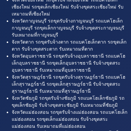
เชียงใหม่ รถขุดเล็กเชียงใหม่ รับจ้างขุดสระเชียงใหม่ รับ
เหมาถมที่เชียงใหม่
จังหวัดกาญจนบุรี รถขุดรับจ้างกาญจนบุรี รถแบคโฮเล็ก
กาญจนบุรี รถขุดเล็กกาญจนบุรี รับจ้างขุดสระกาญจนบุรี
รับเหมาถมที่กาญจนบุรี
จังหวัดตาก รถขุดรับจ้างตาก รถแบคโฮเล็กตาก รถขุดเล็ก
ตาก รับจ้างขุดสระตาก รับเหมาถมที่ตาก
จังหวัดอุบลราชธานี รถขุดรับจ้างอุบลราชธานี รถแบคโฮ
เล็กอุบลราชธานี รถขุดเล็กอุบลราชธานี รับจ้างขุดสระ
อุบลราชธานี รับเหมาถมที่อุบลราชธานี
จังหวัดสุราษฎร์ธานี รถขุดรับจ้างสุราษฎร์ธานี รถแบคโฮ
เล็กสุราษฎร์ธานี รถขุดเล็กสุราษฎร์ธานี รับจ้างขุดสระ
สุราษฎร์ธานี รับเหมาถมที่สุราษฎร์ธานี
จังหวัดชัยภูมิ รถขุดรับจ้างชัยภูมิ รถแบคโฮเล็กชัยภูมิ รถ
ขุดเล็กชัยภูมิ รับจ้างขุดสระชัยภูมิ รับเหมาถมที่ชัยภูมิ
จังหวัดแม่ฮ่องสอน รถขุดรับจ้างแม่ฮ่องสอน รถแบคโฮเล็ก
แม่ฮ่องสอน รถขุดเล็กแม่ฮ่องสอน รับจ้างขุดสระ
แม่ฮ่องสอน รับเหมาถมที่แม่ฮ่องสอน