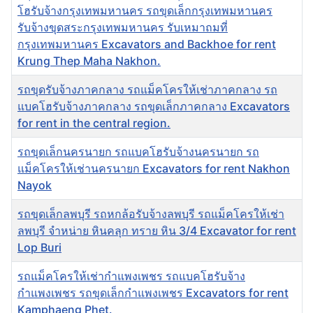
โฮรับจ้างกรุงเทพมหานคร รถขุดเล็กกรุงเทพมหานคร
รับจ้างขุดสระกรุงเทพมหานคร รับเหมาถมที่
กรุงเทพมหานคร Excavators and Backhoe for rent
Krung Thep Maha Nakhon.
รถขุดรับจ้างภาคกลาง รถแม็คโครให้เช่าภาคกลาง รถ
แบคโฮรับจ้างภาคกลาง รถขุดเล็กภาคกลาง Excavators
for rent in the central region.
รถขุดเล็กนครนายก รถแบคโฮรับจ้างนครนายก รถ
แม็คโครให้เช่านครนายก Excavators for rent Nakhon
Nayok
รถขุดเล็กลพบุรี รถหกล้อรับจ้างลพบุรี รถแม็คโครให้เช่า
ลพบุรี จำหน่าย หินคลุก ทราย หิน 3/4 Excavator for rent
Lop Buri
รถแม็คโครให้เช่ากำแพงเพชร รถแบคโฮรับจ้าง
กำแพงเพชร รถขุดเล็กกำแพงเพชร Excavators for rent
Kamphaeng Phet.