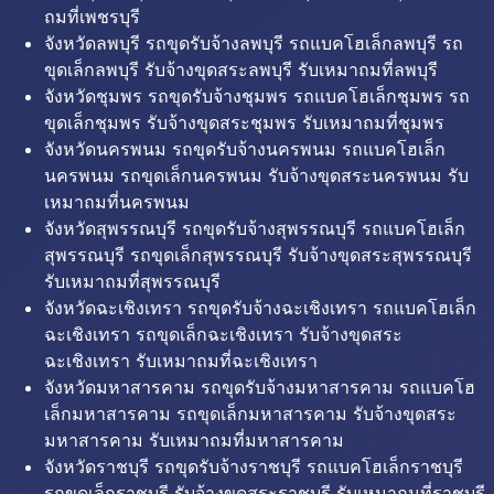
ถมที่เพชรบุรี
จังหวัดลพบุรี รถขุดรับจ้างลพบุรี รถแบคโฮเล็กลพบุรี รถ
ขุดเล็กลพบุรี รับจ้างขุดสระลพบุรี รับเหมาถมที่ลพบุรี
จังหวัดชุมพร รถขุดรับจ้างชุมพร รถแบคโฮเล็กชุมพร รถ
ขุดเล็กชุมพร รับจ้างขุดสระชุมพร รับเหมาถมที่ชุมพร
จังหวัดนครพนม รถขุดรับจ้างนครพนม รถแบคโฮเล็ก
นครพนม รถขุดเล็กนครพนม รับจ้างขุดสระนครพนม รับ
เหมาถมที่นครพนม
จังหวัดสุพรรณบุรี รถขุดรับจ้างสุพรรณบุรี รถแบคโฮเล็ก
สุพรรณบุรี รถขุดเล็กสุพรรณบุรี รับจ้างขุดสระสุพรรณบุรี
รับเหมาถมที่สุพรรณบุรี
จังหวัดฉะเชิงเทรา รถขุดรับจ้างฉะเชิงเทรา รถแบคโฮเล็ก
ฉะเชิงเทรา รถขุดเล็กฉะเชิงเทรา รับจ้างขุดสระ
ฉะเชิงเทรา รับเหมาถมที่ฉะเชิงเทรา
จังหวัดมหาสารคาม รถขุดรับจ้างมหาสารคาม รถแบคโฮ
เล็กมหาสารคาม รถขุดเล็กมหาสารคาม รับจ้างขุดสระ
มหาสารคาม รับเหมาถมที่มหาสารคาม
จังหวัดราชบุรี รถขุดรับจ้างราชบุรี รถแบคโฮเล็กราชบุรี
รถขุดเล็กราชบุรี รับจ้างขุดสระราชบุรี รับเหมาถมที่ราชบุรี