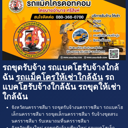
รถขุดรับจ้าง รถแบคโฮรับจ้างใกล้
ฉัน
รถแม็คโครให้เช่าใกล้ฉัน
รถ
แบคโฮรับจ้างใกล้ฉัน รถขุดให้เช่า
ใกล้ฉัน
จังหวัดนครราชสีมา รถขุดรับจ้างนครราชสีมา รถแบคโฮ
เล็กนครราชสีมา รถขุดเล็กนครราชสีมา รับจ้างขุดสระ
นครราชสีมา รับเหมาถมที่นครราชสีมา
จังหวัดเชียงใหม่ รถขุดรับจ้างเชียงใหม่ รถแบคโฮเล็ก