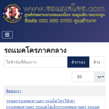
รถแมคโครภาคกลาง
ใส่หัวข้อที่ต้องการ
ตัวกรอง
ล้าง
แสดง #
ชื่อ
ติดต่อเรา
รถขุดกรุงเทพมหานคร รถแม็คโครให้เช่า
กรุงเทพมหานคร รถแบคโฮเล็กกรุงเทพมหานคร รถแบค