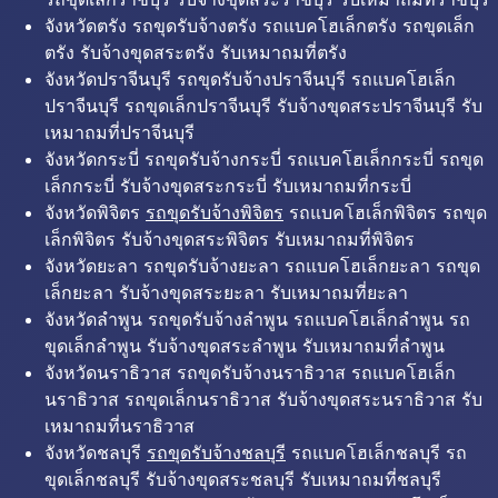
จังหวัดตรัง รถขุดรับจ้างตรัง รถแบคโฮเล็กตรัง รถขุดเล็ก
ตรัง รับจ้างขุดสระตรัง รับเหมาถมที่ตรัง
จังหวัดปราจีนบุรี รถขุดรับจ้างปราจีนบุรี รถแบคโฮเล็ก
ปราจีนบุรี รถขุดเล็กปราจีนบุรี รับจ้างขุดสระปราจีนบุรี รับ
เหมาถมที่ปราจีนบุรี
จังหวัดกระบี่ รถขุดรับจ้างกระบี่ รถแบคโฮเล็กกระบี่ รถขุด
เล็กกระบี่ รับจ้างขุดสระกระบี่ รับเหมาถมที่กระบี่
จังหวัดพิจิตร
รถขุดรับจ้างพิจิตร
รถแบคโฮเล็กพิจิตร รถขุด
เล็กพิจิตร รับจ้างขุดสระพิจิตร รับเหมาถมที่พิจิตร
จังหวัดยะลา รถขุดรับจ้างยะลา รถแบคโฮเล็กยะลา รถขุด
เล็กยะลา รับจ้างขุดสระยะลา รับเหมาถมที่ยะลา
จังหวัดลำพูน รถขุดรับจ้างลำพูน รถแบคโฮเล็กลำพูน รถ
ขุดเล็กลำพูน รับจ้างขุดสระลำพูน รับเหมาถมที่ลำพูน
จังหวัดนราธิวาส รถขุดรับจ้างนราธิวาส รถแบคโฮเล็ก
นราธิวาส รถขุดเล็กนราธิวาส รับจ้างขุดสระนราธิวาส รับ
เหมาถมที่นราธิวาส
จังหวัดชลบุรี
รถขุดรับจ้างชลบุรี
รถแบคโฮเล็กชลบุรี รถ
ขุดเล็กชลบุรี รับจ้างขุดสระชลบุรี รับเหมาถมที่ชลบุรี