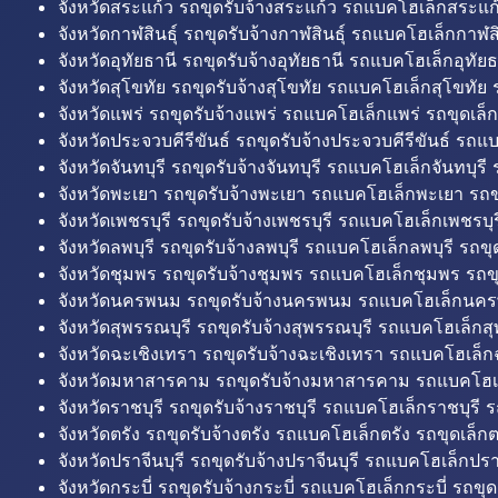
จังหวัดสระแก้ว รถขุดรับจ้างสระแก้ว รถแบคโฮเล็กสระแก้
จังหวัดกาฬสินธุ์ รถขุดรับจ้างกาฬสินธุ์ รถแบคโฮเล็กกาฬสิน
จังหวัดอุทัยธานี รถขุดรับจ้างอุทัยธานี รถแบคโฮเล็กอุทัยธ
จังหวัดสุโขทัย รถขุดรับจ้างสุโขทัย รถแบคโฮเล็กสุโขทัย ร
จังหวัดแพร่ รถขุดรับจ้างแพร่ รถแบคโฮเล็กแพร่ รถขุดเล็ก
จังหวัดประจวบคีรีขันธ์ รถขุดรับจ้างประจวบคีรีขันธ์ รถแ
จังหวัดจันทบุรี รถขุดรับจ้างจันทบุรี รถแบคโฮเล็กจันทบุรี ร
จังหวัดพะเยา รถขุดรับจ้างพะเยา รถแบคโฮเล็กพะเยา รถข
จังหวัดเพชรบุรี รถขุดรับจ้างเพชรบุรี รถแบคโฮเล็กเพชรบุรี
จังหวัดลพบุรี รถขุดรับจ้างลพบุรี รถแบคโฮเล็กลพบุรี รถขุด
จังหวัดชุมพร รถขุดรับจ้างชุมพร รถแบคโฮเล็กชุมพร รถขุ
จังหวัดนครพนม รถขุดรับจ้างนครพนม รถแบคโฮเล็กนคร
จังหวัดสุพรรณบุรี รถขุดรับจ้างสุพรรณบุรี รถแบคโฮเล็กสุ
จังหวัดฉะเชิงเทรา รถขุดรับจ้างฉะเชิงเทรา รถแบคโฮเล็ก
จังหวัดมหาสารคาม รถขุดรับจ้างมหาสารคาม รถแบคโฮ
จังหวัดราชบุรี รถขุดรับจ้างราชบุรี รถแบคโฮเล็กราชบุรี ร
จังหวัดตรัง รถขุดรับจ้างตรัง รถแบคโฮเล็กตรัง รถขุดเล็กต
จังหวัดปราจีนบุรี รถขุดรับจ้างปราจีนบุรี รถแบคโฮเล็กปราจ
จังหวัดกระบี่ รถขุดรับจ้างกระบี่ รถแบคโฮเล็กกระบี่ รถขุดเ