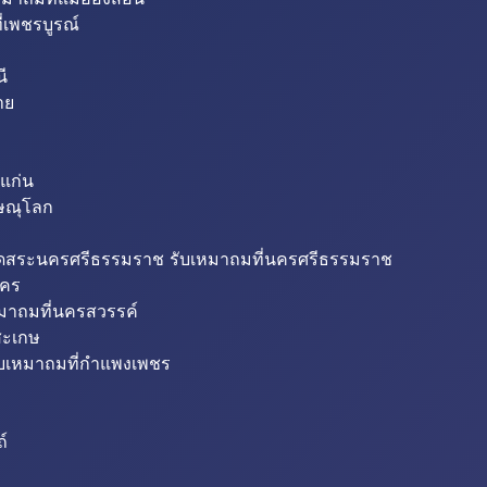
่เพชรบูรณ์
ี
าย
แก่น
ิษณุโลก
ขุดสระนครศรีธรรมราช รับเหมาถมที่นครศรีธรรมราช
นคร
หมาถมที่นครสวรรค์
สะเกษ
ับเหมาถมที่กำแพงเพชร
ถ์