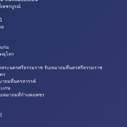
่เพชรบูรณ์
ี
าย
แก่น
ิษณุโลก
ขุดสระนครศรีธรรมราช รับเหมาถมที่นครศรีธรรมราช
นคร
หมาถมที่นครสวรรค์
สะเกษ
ับเหมาถมที่กำแพงเพชร
ถ์