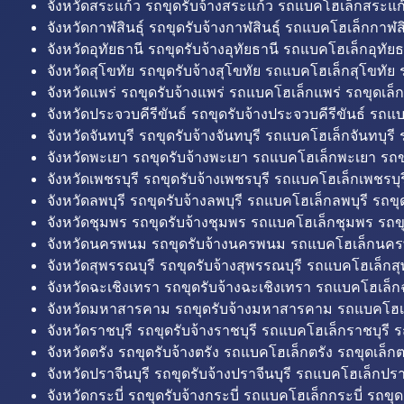
จังหวัดสระแก้ว รถขุดรับจ้างสระแก้ว รถแบคโฮเล็กสระแก้
จังหวัดกาฬสินธุ์ รถขุดรับจ้างกาฬสินธุ์ รถแบคโฮเล็กกาฬสิน
จังหวัดอุทัยธานี รถขุดรับจ้างอุทัยธานี รถแบคโฮเล็กอุทัยธ
จังหวัดสุโขทัย รถขุดรับจ้างสุโขทัย รถแบคโฮเล็กสุโขทัย ร
จังหวัดแพร่ รถขุดรับจ้างแพร่ รถแบคโฮเล็กแพร่ รถขุดเล็ก
จังหวัดประจวบคีรีขันธ์ รถขุดรับจ้างประจวบคีรีขันธ์ รถแ
จังหวัดจันทบุรี รถขุดรับจ้างจันทบุรี รถแบคโฮเล็กจันทบุรี ร
จังหวัดพะเยา รถขุดรับจ้างพะเยา รถแบคโฮเล็กพะเยา รถข
จังหวัดเพชรบุรี รถขุดรับจ้างเพชรบุรี รถแบคโฮเล็กเพชรบุรี
จังหวัดลพบุรี รถขุดรับจ้างลพบุรี รถแบคโฮเล็กลพบุรี รถขุด
จังหวัดชุมพร รถขุดรับจ้างชุมพร รถแบคโฮเล็กชุมพร รถขุ
จังหวัดนครพนม รถขุดรับจ้างนครพนม รถแบคโฮเล็กนคร
จังหวัดสุพรรณบุรี รถขุดรับจ้างสุพรรณบุรี รถแบคโฮเล็กสุ
จังหวัดฉะเชิงเทรา รถขุดรับจ้างฉะเชิงเทรา รถแบคโฮเล็ก
จังหวัดมหาสารคาม รถขุดรับจ้างมหาสารคาม รถแบคโฮ
จังหวัดราชบุรี รถขุดรับจ้างราชบุรี รถแบคโฮเล็กราชบุรี ร
จังหวัดตรัง รถขุดรับจ้างตรัง รถแบคโฮเล็กตรัง รถขุดเล็กต
จังหวัดปราจีนบุรี รถขุดรับจ้างปราจีนบุรี รถแบคโฮเล็กปราจ
จังหวัดกระบี่ รถขุดรับจ้างกระบี่ รถแบคโฮเล็กกระบี่ รถขุดเ