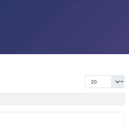
แสดง #