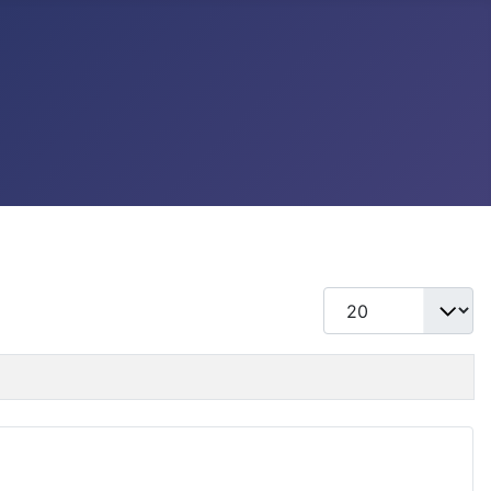
แสดง #