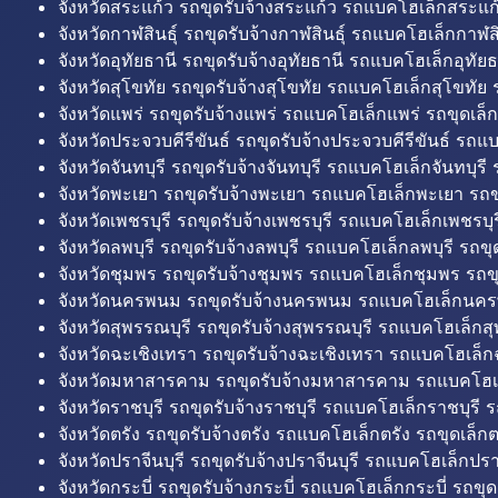
จังหวัดสระแก้ว รถขุดรับจ้างสระแก้ว รถแบคโฮเล็กสระแก้
จังหวัดกาฬสินธุ์ รถขุดรับจ้างกาฬสินธุ์ รถแบคโฮเล็กกาฬสิน
จังหวัดอุทัยธานี รถขุดรับจ้างอุทัยธานี รถแบคโฮเล็กอุทัยธ
จังหวัดสุโขทัย รถขุดรับจ้างสุโขทัย รถแบคโฮเล็กสุโขทัย ร
จังหวัดแพร่ รถขุดรับจ้างแพร่ รถแบคโฮเล็กแพร่ รถขุดเล็ก
จังหวัดประจวบคีรีขันธ์ รถขุดรับจ้างประจวบคีรีขันธ์ รถแ
จังหวัดจันทบุรี รถขุดรับจ้างจันทบุรี รถแบคโฮเล็กจันทบุรี ร
จังหวัดพะเยา รถขุดรับจ้างพะเยา รถแบคโฮเล็กพะเยา รถข
จังหวัดเพชรบุรี รถขุดรับจ้างเพชรบุรี รถแบคโฮเล็กเพชรบุรี
จังหวัดลพบุรี รถขุดรับจ้างลพบุรี รถแบคโฮเล็กลพบุรี รถขุด
จังหวัดชุมพร รถขุดรับจ้างชุมพร รถแบคโฮเล็กชุมพร รถขุ
จังหวัดนครพนม รถขุดรับจ้างนครพนม รถแบคโฮเล็กนคร
จังหวัดสุพรรณบุรี รถขุดรับจ้างสุพรรณบุรี รถแบคโฮเล็กสุ
จังหวัดฉะเชิงเทรา รถขุดรับจ้างฉะเชิงเทรา รถแบคโฮเล็ก
จังหวัดมหาสารคาม รถขุดรับจ้างมหาสารคาม รถแบคโฮ
จังหวัดราชบุรี รถขุดรับจ้างราชบุรี รถแบคโฮเล็กราชบุรี ร
จังหวัดตรัง รถขุดรับจ้างตรัง รถแบคโฮเล็กตรัง รถขุดเล็กต
จังหวัดปราจีนบุรี รถขุดรับจ้างปราจีนบุรี รถแบคโฮเล็กปราจ
จังหวัดกระบี่ รถขุดรับจ้างกระบี่ รถแบคโฮเล็กกระบี่ รถขุดเ