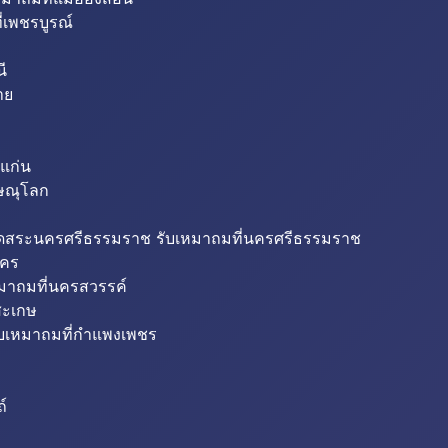
่เพชรบูรณ์
ี
าย
แก่น
ิษณุโลก
ขุดสระนครศรีธรรมราช รับเหมาถมที่นครศรีธรรมราช
นคร
หมาถมที่นครสวรรค์
สะเกษ
ับเหมาถมที่กำแพงเพชร
ถ์