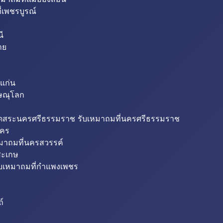
่เพชรบูรณ์
ี
าย
แก่น
ิษณุโลก
ขุดสระนครศรีธรรมราช รับเหมาถมที่นครศรีธรรมราช
นคร
หมาถมที่นครสวรรค์
สะเกษ
ับเหมาถมที่กำแพงเพชร
ถ์