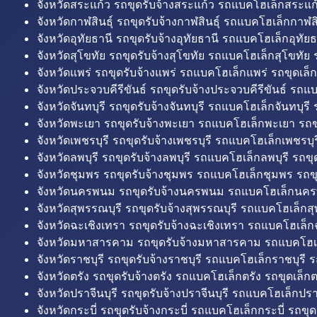
จังหวัดสระแก้ว รถขุดรับจ้างสระแก้ว รถแบคโฮเล็กสระแก้
จังหวัดกาฬสินธุ์ รถขุดรับจ้างกาฬสินธุ์ รถแบคโฮเล็กกาฬสิน
จังหวัดอุทัยธานี รถขุดรับจ้างอุทัยธานี รถแบคโฮเล็กอุทัยธ
จังหวัดสุโขทัย รถขุดรับจ้างสุโขทัย รถแบคโฮเล็กสุโขทัย ร
จังหวัดแพร่ รถขุดรับจ้างแพร่ รถแบคโฮเล็กแพร่ รถขุดเล็ก
จังหวัดประจวบคีรีขันธ์ รถขุดรับจ้างประจวบคีรีขันธ์ รถแ
จังหวัดจันทบุรี รถขุดรับจ้างจันทบุรี รถแบคโฮเล็กจันทบุรี ร
จังหวัดพะเยา รถขุดรับจ้างพะเยา รถแบคโฮเล็กพะเยา รถข
จังหวัดเพชรบุรี รถขุดรับจ้างเพชรบุรี รถแบคโฮเล็กเพชรบุรี
จังหวัดลพบุรี รถขุดรับจ้างลพบุรี รถแบคโฮเล็กลพบุรี รถขุด
จังหวัดชุมพร รถขุดรับจ้างชุมพร รถแบคโฮเล็กชุมพร รถขุ
จังหวัดนครพนม รถขุดรับจ้างนครพนม รถแบคโฮเล็กนคร
จังหวัดสุพรรณบุรี รถขุดรับจ้างสุพรรณบุรี รถแบคโฮเล็กสุ
จังหวัดฉะเชิงเทรา รถขุดรับจ้างฉะเชิงเทรา รถแบคโฮเล็ก
จังหวัดมหาสารคาม รถขุดรับจ้างมหาสารคาม รถแบคโฮ
จังหวัดราชบุรี รถขุดรับจ้างราชบุรี รถแบคโฮเล็กราชบุรี ร
จังหวัดตรัง รถขุดรับจ้างตรัง รถแบคโฮเล็กตรัง รถขุดเล็กต
จังหวัดปราจีนบุรี รถขุดรับจ้างปราจีนบุรี รถแบคโฮเล็กปราจ
จังหวัดกระบี่ รถขุดรับจ้างกระบี่ รถแบคโฮเล็กกระบี่ รถขุดเ