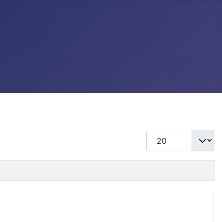
แสดง #