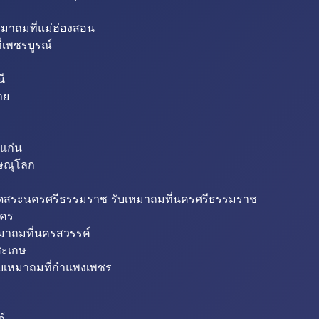
หมาถมที่แม่ฮ่องสอน
่เพชรบูรณ์
ี
าย
แก่น
ิษณุโลก
ขุดสระนครศรีธรรมราช รับเหมาถมที่นครศรีธรรมราช
นคร
หมาถมที่นครสวรรค์
สะเกษ
ับเหมาถมที่กำแพงเพชร
ถ์