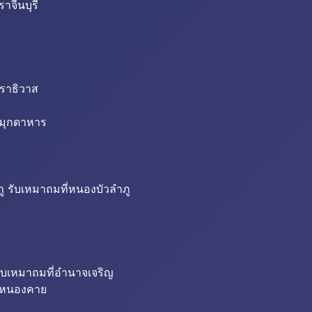
าจีนบุรี
นราธิวาส
่มุกดาหาร
ู รับเหมาถมที่หนองบัวลำภู
ับเหมาถมที่อำนาจเจริญ
ี่หนองคาย