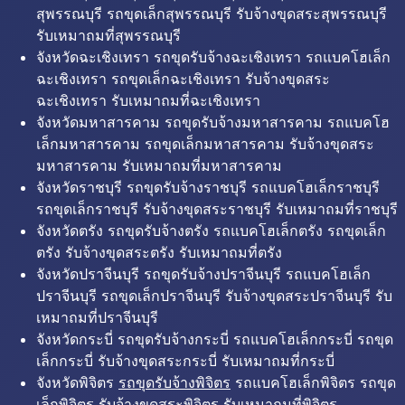
สุพรรณบุรี รถขุดเล็กสุพรรณบุรี รับจ้างขุดสระสุพรรณบุรี
รับเหมาถมที่สุพรรณบุรี
จังหวัดฉะเชิงเทรา รถขุดรับจ้างฉะเชิงเทรา รถแบคโฮเล็ก
ฉะเชิงเทรา รถขุดเล็กฉะเชิงเทรา รับจ้างขุดสระ
ฉะเชิงเทรา รับเหมาถมที่ฉะเชิงเทรา
จังหวัดมหาสารคาม รถขุดรับจ้างมหาสารคาม รถแบคโฮ
เล็กมหาสารคาม รถขุดเล็กมหาสารคาม รับจ้างขุดสระ
มหาสารคาม รับเหมาถมที่มหาสารคาม
จังหวัดราชบุรี รถขุดรับจ้างราชบุรี รถแบคโฮเล็กราชบุรี
รถขุดเล็กราชบุรี รับจ้างขุดสระราชบุรี รับเหมาถมที่ราชบุรี
จังหวัดตรัง รถขุดรับจ้างตรัง รถแบคโฮเล็กตรัง รถขุดเล็ก
ตรัง รับจ้างขุดสระตรัง รับเหมาถมที่ตรัง
จังหวัดปราจีนบุรี รถขุดรับจ้างปราจีนบุรี รถแบคโฮเล็ก
ปราจีนบุรี รถขุดเล็กปราจีนบุรี รับจ้างขุดสระปราจีนบุรี รับ
เหมาถมที่ปราจีนบุรี
จังหวัดกระบี่ รถขุดรับจ้างกระบี่ รถแบคโฮเล็กกระบี่ รถขุด
เล็กกระบี่ รับจ้างขุดสระกระบี่ รับเหมาถมที่กระบี่
จังหวัดพิจิตร
รถขุดรับจ้างพิจิตร
รถแบคโฮเล็กพิจิตร รถขุด
เล็กพิจิตร รับจ้างขุดสระพิจิตร รับเหมาถมที่พิจิตร