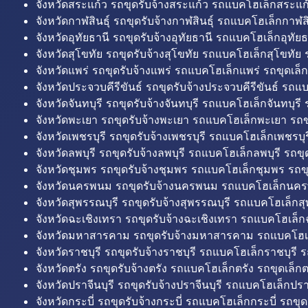
จังหวัดสระแก้ว รถขุดรับจ้างสระแก้ว รถแบคโฮเล็กสระแก้
จังหวัดกาฬสินธุ์ รถขุดรับจ้างกาฬสินธุ์ รถแบคโฮเล็กกาฬสิน
จังหวัดอุทัยธานี รถขุดรับจ้างอุทัยธานี รถแบคโฮเล็กอุทัยธ
จังหวัดสุโขทัย รถขุดรับจ้างสุโขทัย รถแบคโฮเล็กสุโขทัย ร
จังหวัดแพร่ รถขุดรับจ้างแพร่ รถแบคโฮเล็กแพร่ รถขุดเล็ก
จังหวัดประจวบคีรีขันธ์ รถขุดรับจ้างประจวบคีรีขันธ์ รถแ
จังหวัดจันทบุรี รถขุดรับจ้างจันทบุรี รถแบคโฮเล็กจันทบุรี ร
จังหวัดพะเยา รถขุดรับจ้างพะเยา รถแบคโฮเล็กพะเยา รถข
จังหวัดเพชรบุรี รถขุดรับจ้างเพชรบุรี รถแบคโฮเล็กเพชรบุรี
จังหวัดลพบุรี รถขุดรับจ้างลพบุรี รถแบคโฮเล็กลพบุรี รถขุด
จังหวัดชุมพร รถขุดรับจ้างชุมพร รถแบคโฮเล็กชุมพร รถขุ
จังหวัดนครพนม รถขุดรับจ้างนครพนม รถแบคโฮเล็กนคร
จังหวัดสุพรรณบุรี รถขุดรับจ้างสุพรรณบุรี รถแบคโฮเล็กสุ
จังหวัดฉะเชิงเทรา รถขุดรับจ้างฉะเชิงเทรา รถแบคโฮเล็ก
จังหวัดมหาสารคาม รถขุดรับจ้างมหาสารคาม รถแบคโฮ
จังหวัดราชบุรี รถขุดรับจ้างราชบุรี รถแบคโฮเล็กราชบุรี ร
จังหวัดตรัง รถขุดรับจ้างตรัง รถแบคโฮเล็กตรัง รถขุดเล็กต
จังหวัดปราจีนบุรี รถขุดรับจ้างปราจีนบุรี รถแบคโฮเล็กปราจ
จังหวัดกระบี่ รถขุดรับจ้างกระบี่ รถแบคโฮเล็กกระบี่ รถขุดเ