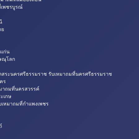
่เพชรบูรณ์
ี
าย
แก่น
ิษณุโลก
ขุดสระนครศรีธรรมราช รับเหมาถมที่นครศรีธรรมราช
นคร
หมาถมที่นครสวรรค์
สะเกษ
ับเหมาถมที่กำแพงเพชร
ถ์