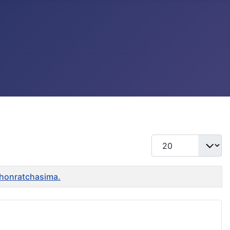
แสดง #
khonratchasima.