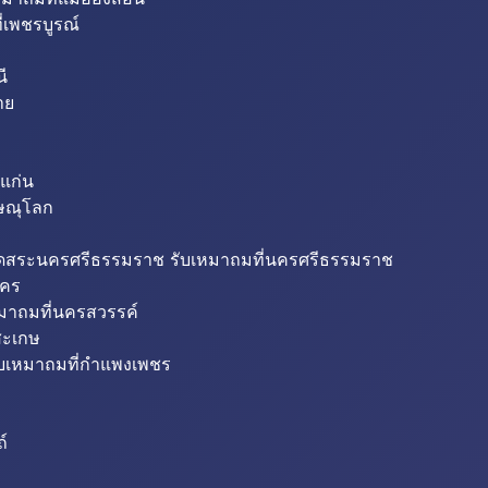
่เพชรบูรณ์
ี
าย
แก่น
ิษณุโลก
ขุดสระนครศรีธรรมราช รับเหมาถมที่นครศรีธรรมราช
นคร
หมาถมที่นครสวรรค์
สะเกษ
ับเหมาถมที่กำแพงเพชร
ถ์