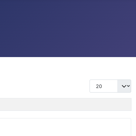
แสดง #