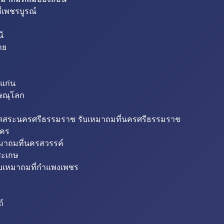
่เพชรบูรณ์
ี
าย
แก่น
ิษณุโลก
ขุดสระนครศรีธรรมราช รับเหมาถมที่นครศรีธรรมราช
นคร
หมาถมที่นครสวรรค์
สะเกษ
ับเหมาถมที่กำแพงเพชร
ถ์