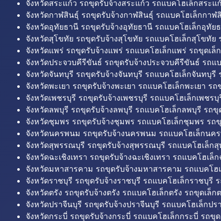
จังหวัดสระแก้ว รถขุดรับจ้างสระแก้ว รถแบคโฮเล็กสระแก้
จังหวัดกาฬสินธุ์ รถขุดรับจ้างกาฬสินธุ์ รถแบคโฮเล็กกาฬสิน
จังหวัดอุทัยธานี รถขุดรับจ้างอุทัยธานี รถแบคโฮเล็กอุทัยธ
จังหวัดสุโขทัย รถขุดรับจ้างสุโขทัย รถแบคโฮเล็กสุโขทัย ร
จังหวัดแพร่ รถขุดรับจ้างแพร่ รถแบคโฮเล็กแพร่ รถขุดเล็ก
จังหวัดประจวบคีรีขันธ์ รถขุดรับจ้างประจวบคีรีขันธ์ รถแ
จังหวัดจันทบุรี รถขุดรับจ้างจันทบุรี รถแบคโฮเล็กจันทบุรี ร
จังหวัดพะเยา รถขุดรับจ้างพะเยา รถแบคโฮเล็กพะเยา รถข
จังหวัดเพชรบุรี รถขุดรับจ้างเพชรบุรี รถแบคโฮเล็กเพชรบุรี
จังหวัดลพบุรี รถขุดรับจ้างลพบุรี รถแบคโฮเล็กลพบุรี รถขุด
จังหวัดชุมพร รถขุดรับจ้างชุมพร รถแบคโฮเล็กชุมพร รถขุ
จังหวัดนครพนม รถขุดรับจ้างนครพนม รถแบคโฮเล็กนคร
จังหวัดสุพรรณบุรี รถขุดรับจ้างสุพรรณบุรี รถแบคโฮเล็กสุ
จังหวัดฉะเชิงเทรา รถขุดรับจ้างฉะเชิงเทรา รถแบคโฮเล็ก
จังหวัดมหาสารคาม รถขุดรับจ้างมหาสารคาม รถแบคโฮ
จังหวัดราชบุรี รถขุดรับจ้างราชบุรี รถแบคโฮเล็กราชบุรี ร
จังหวัดตรัง รถขุดรับจ้างตรัง รถแบคโฮเล็กตรัง รถขุดเล็กต
จังหวัดปราจีนบุรี รถขุดรับจ้างปราจีนบุรี รถแบคโฮเล็กปราจ
จังหวัดกระบี่ รถขุดรับจ้างกระบี่ รถแบคโฮเล็กกระบี่ รถขุดเ