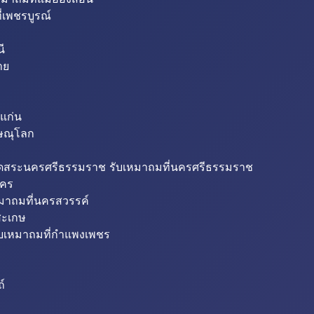
่เพชรบูรณ์
ี
าย
แก่น
ิษณุโลก
ขุดสระนครศรีธรรมราช รับเหมาถมที่นครศรีธรรมราช
นคร
หมาถมที่นครสวรรค์
สะเกษ
ับเหมาถมที่กำแพงเพชร
ถ์