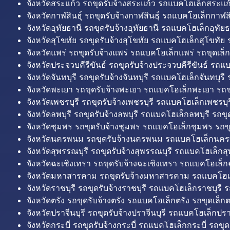
จังหวัดสระแก้ว รถขุดรับจ้างสระแก้ว รถแบคโฮเล็กสระแก้
จังหวัดกาฬสินธุ์ รถขุดรับจ้างกาฬสินธุ์ รถแบคโฮเล็กกาฬสิน
จังหวัดอุทัยธานี รถขุดรับจ้างอุทัยธานี รถแบคโฮเล็กอุทัยธ
จังหวัดสุโขทัย รถขุดรับจ้างสุโขทัย รถแบคโฮเล็กสุโขทัย ร
จังหวัดแพร่ รถขุดรับจ้างแพร่ รถแบคโฮเล็กแพร่ รถขุดเล็ก
จังหวัดประจวบคีรีขันธ์ รถขุดรับจ้างประจวบคีรีขันธ์ รถแ
จังหวัดจันทบุรี รถขุดรับจ้างจันทบุรี รถแบคโฮเล็กจันทบุรี ร
จังหวัดพะเยา รถขุดรับจ้างพะเยา รถแบคโฮเล็กพะเยา รถข
จังหวัดเพชรบุรี รถขุดรับจ้างเพชรบุรี รถแบคโฮเล็กเพชรบุรี
จังหวัดลพบุรี รถขุดรับจ้างลพบุรี รถแบคโฮเล็กลพบุรี รถขุด
จังหวัดชุมพร รถขุดรับจ้างชุมพร รถแบคโฮเล็กชุมพร รถขุ
จังหวัดนครพนม รถขุดรับจ้างนครพนม รถแบคโฮเล็กนคร
จังหวัดสุพรรณบุรี รถขุดรับจ้างสุพรรณบุรี รถแบคโฮเล็กสุ
จังหวัดฉะเชิงเทรา รถขุดรับจ้างฉะเชิงเทรา รถแบคโฮเล็ก
จังหวัดมหาสารคาม รถขุดรับจ้างมหาสารคาม รถแบคโฮ
จังหวัดราชบุรี รถขุดรับจ้างราชบุรี รถแบคโฮเล็กราชบุรี ร
จังหวัดตรัง รถขุดรับจ้างตรัง รถแบคโฮเล็กตรัง รถขุดเล็กต
จังหวัดปราจีนบุรี รถขุดรับจ้างปราจีนบุรี รถแบคโฮเล็กปราจ
จังหวัดกระบี่ รถขุดรับจ้างกระบี่ รถแบคโฮเล็กกระบี่ รถขุดเ