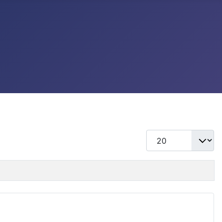
แสดง #