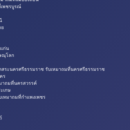
่เพชรบูรณ์
ี
าย
แก่น
ิษณุโลก
ขุดสระนครศรีธรรมราช รับเหมาถมที่นครศรีธรรมราช
นคร
หมาถมที่นครสวรรค์
สะเกษ
ับเหมาถมที่กำแพงเพชร
ถ์