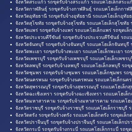
จังหวัดสระแก้ว รถขุดรับจ้างสระแก้ว รถแบคโฮเล็กสระแก้
จังหวัดกาฬสินธุ์ รถขุดรับจ้างกาฬสินธุ์ รถแบคโฮเล็กกาฬสิน
จังหวัดอุทัยธานี รถขุดรับจ้างอุทัยธานี รถแบคโฮเล็กอุทัยธ
จังหวัดสุโขทัย รถขุดรับจ้างสุโขทัย รถแบคโฮเล็กสุโขทัย ร
จังหวัดแพร่ รถขุดรับจ้างแพร่ รถแบคโฮเล็กแพร่ รถขุดเล็ก
จังหวัดประจวบคีรีขันธ์ รถขุดรับจ้างประจวบคีรีขันธ์ รถแ
จังหวัดจันทบุรี รถขุดรับจ้างจันทบุรี รถแบคโฮเล็กจันทบุรี ร
จังหวัดพะเยา รถขุดรับจ้างพะเยา รถแบคโฮเล็กพะเยา รถข
จังหวัดเพชรบุรี รถขุดรับจ้างเพชรบุรี รถแบคโฮเล็กเพชรบุรี
จังหวัดลพบุรี รถขุดรับจ้างลพบุรี รถแบคโฮเล็กลพบุรี รถขุด
จังหวัดชุมพร รถขุดรับจ้างชุมพร รถแบคโฮเล็กชุมพร รถขุ
จังหวัดนครพนม รถขุดรับจ้างนครพนม รถแบคโฮเล็กนคร
จังหวัดสุพรรณบุรี รถขุดรับจ้างสุพรรณบุรี รถแบคโฮเล็กสุ
จังหวัดฉะเชิงเทรา รถขุดรับจ้างฉะเชิงเทรา รถแบคโฮเล็ก
จังหวัดมหาสารคาม รถขุดรับจ้างมหาสารคาม รถแบคโฮ
จังหวัดราชบุรี รถขุดรับจ้างราชบุรี รถแบคโฮเล็กราชบุรี ร
จังหวัดตรัง รถขุดรับจ้างตรัง รถแบคโฮเล็กตรัง รถขุดเล็กต
จังหวัดปราจีนบุรี รถขุดรับจ้างปราจีนบุรี รถแบคโฮเล็กปราจ
จังหวัดกระบี่ รถขุดรับจ้างกระบี่ รถแบคโฮเล็กกระบี่ รถขุดเ