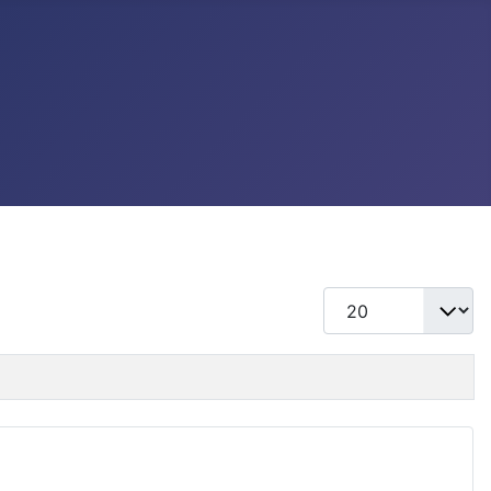
แสดง #