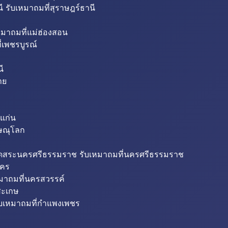
ี รับเหมาถมที่สุราษฎร์ธานี
หมาถมที่แม่ฮ่องสอน
่เพชรบูรณ์
ี
าย
แก่น
ิษณุโลก
ขุดสระนครศรีธรรมราช รับเหมาถมที่นครศรีธรรมราช
นคร
หมาถมที่นครสวรรค์
สะเกษ
ับเหมาถมที่กำแพงเพชร