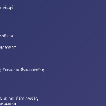
าจีนบุรี
นราธิวาส
่มุกดาหาร
ู รับเหมาถมที่หนองบัวลำภู
ับเหมาถมที่อำนาจเจริญ
ี่หนองคาย